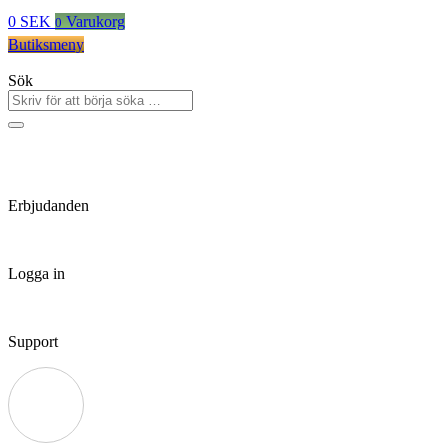
0
SEK
Varukorg
0
Butiksmeny
Sök
Erbjudanden
Logga in
Support