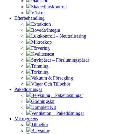
Plantstöd
Skadedjurskontroll
Väskor
Efterbehandling
Extraktion
Boveda/Integra
Luktkontroll – Neutralisering
Mikroskop
Förvaring
Kvalitetstest
Strykpåsar – Förslutningspåsar
Trimning
Torkning
Vakuum & Försegling
Vågar Och Tillbehör
Paketlösningar
Belysning – Paketlösningar
Gödningskit
Komplett Kit
Ventilation – Paketlösningar
Microgreens
Tillbehör
Belysning