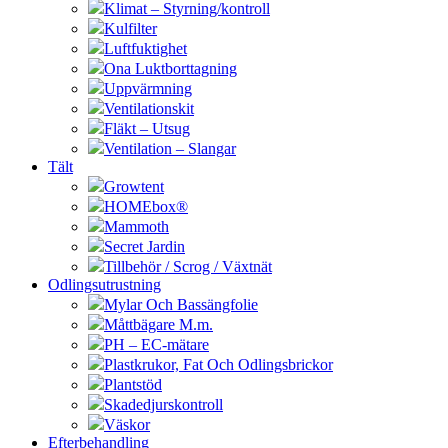
Klimat – Styrning/kontroll
Kulfilter
Luftfuktighet
Ona Luktborttagning
Uppvärmning
Ventilationskit
Fläkt – Utsug
Ventilation – Slangar
Tält
Growtent
HOMEbox®
Mammoth
Secret Jardin
Tillbehör / Scrog / Växtnät
Odlingsutrustning
Mylar Och Bassängfolie
Måttbägare M.m.
PH – EC-mätare
Plastkrukor, Fat Och Odlingsbrickor
Plantstöd
Skadedjurskontroll
Väskor
Efterbehandling