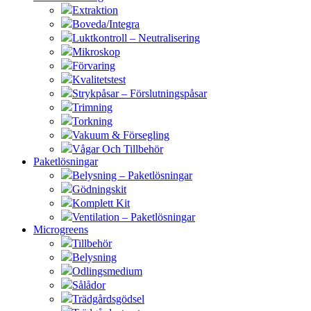
Extraktion
Boveda/Integra
Luktkontroll – Neutralisering
Mikroskop
Förvaring
Kvalitetstest
Strykpåsar – Förslutningspåsar
Trimning
Torkning
Vakuum & Försegling
Vågar Och Tillbehör
Paketlösningar
Belysning – Paketlösningar
Gödningskit
Komplett Kit
Ventilation – Paketlösningar
Microgreens
Tillbehör
Belysning
Odlingsmedium
Sålådor
Trädgårdsgödsel