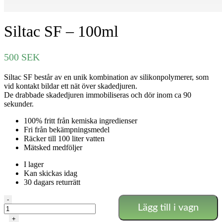
Siltac SF – 100ml
500
SEK
Siltac SF består av en unik kombination av silikonpolymerer, som
vid kontakt bildar ett nät över skadedjuren.
De drabbade skadedjuren immobiliseras och dör inom ca 90
sekunder.
100% fritt från kemiska ingredienser
Fri från bekämpningsmedel
Räcker till 100 liter vatten
Mätsked medföljer
I lager
Kan skickas idag
30 dagars returrätt
Siltac
-
Lägg till i vagn
SF
-
+