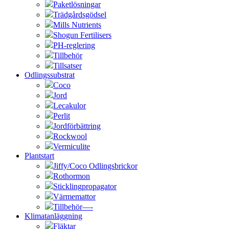
Paketlösningar
Trädgårdsgödsel
Mills Nutrients
Shogun Fertilisers
PH-reglering
Tillbehör
Tillsatser
Odlingssubstrat
Coco
Jord
Lecakulor
Perlit
Jordförbättring
Rockwool
Vermiculite
Plantstart
Jiffy/Coco Odlingsbrickor
Rothormon
Sticklingpropagator
Värmemattor
Tillbehör—-
Klimatanläggning
Fläktar