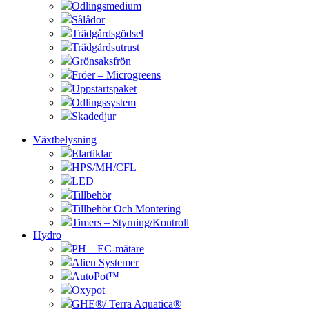
Odlingsmedium
Sålådor
Trädgårdsgödsel
Trädgårdsutrust
Grönsaksfrön
Fröer – Microgreens
Uppstartspaket
Odlingssystem
Skadedjur
Växtbelysning
Elartiklar
HPS/MH/CFL
LED
Tillbehör
Tillbehör Och Montering
Timers – Styrning/Kontroll
Hydro
PH – EC-mätare
Alien Systemer
AutoPot™
Oxypot
GHE®/ Terra Aquatica®