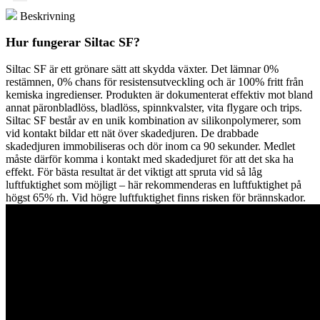
100ml
Beskrivning
mängd
Hur fungerar Siltac SF?
Siltac SF är ett grönare sätt att skydda växter. Det lämnar 0%
restämnen, 0% chans för resistensutveckling och är 100% fritt från
kemiska ingredienser. Produkten är dokumenterat effektiv mot bland
annat päronbladlöss, bladlöss, spinnkvalster, vita flygare och trips.
Siltac SF består av en unik kombination av silikonpolymerer, som
vid kontakt bildar ett nät över skadedjuren. De drabbade
skadedjuren immobiliseras och dör inom ca 90 sekunder. Medlet
måste därför komma i kontakt med skadedjuret för att det ska ha
effekt. För bästa resultat är det viktigt att spruta vid så låg
luftfuktighet som möjligt – här rekommenderas en luftfuktighet på
högst 65% rh. Vid högre luftfuktighet finns risken för brännskador.