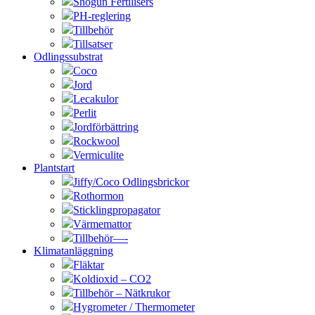
Shogun Fertilisers
PH-reglering
Tillbehör
Tillsatser
Odlingssubstrat
Coco
Jord
Lecakulor
Perlit
Jordförbättring
Rockwool
Vermiculite
Plantstart
Jiffy/Coco Odlingsbrickor
Rothormon
Sticklingpropagator
Värmemattor
Tillbehör—-
Klimatanläggning
Fläktar
Koldioxid – CO2
Tillbehör – Nätkrukor
Hygrometer / Thermometer