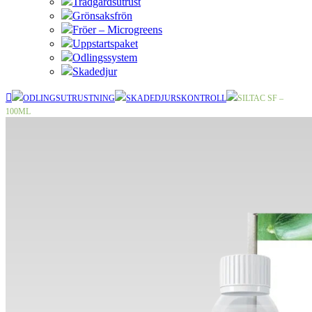
Trädgårdsutrust
Grönsaksfrön
Fröer – Microgreens
Uppstartspaket
Odlingssystem
Skadedjur
ODLINGSUTRUSTNING
SKADEDJURSKONTROLL
SILTAC SF –
100ML