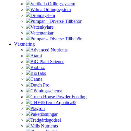
Vertikala Odlingssystem
Wilma Odlingssystem
Droppsystem
Pumpar – Diverse Tillbehör
Vattenkylare
Vattentankar
Pumpar – Diverse Tillbehör
Växtnäring
Advanced Nutrients
Atami
BiG Plant Science
Biobizz
BioTabs
Canna
Dutch Pro
Gödningsschema
Green House Powder Feeding
GHE®/Terra Aquatica®
Plagron
Paketlösningar
Trädgårdsgödsel
Mills Nutrients