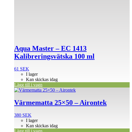
Aqua Master – EC 1413
Kalibreringsvätska 100 ml
61
SEK
I lager
Kan skickas idag
Lägg till i vagn
Värmematta 25×50 – Airontek
380
SEK
I lager
Kan skickas idag
Lägg till i vagn