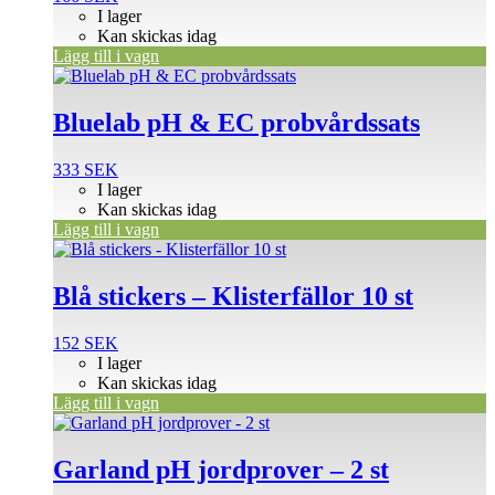
I lager
Kan skickas idag
Lägg till i vagn
Bluelab pH & EC probvårdssats
333
SEK
I lager
Kan skickas idag
Lägg till i vagn
Blå stickers – Klisterfällor 10 st
152
SEK
I lager
Kan skickas idag
Lägg till i vagn
Garland pH jordprover – 2 st