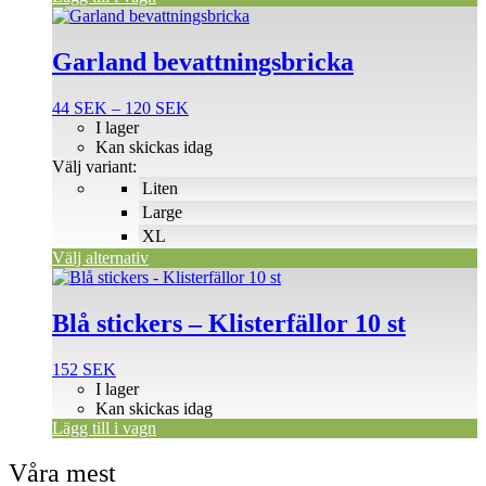
Den
här
produkten
Garland bevattningsbricka
har
flera
Prisintervall:
44
SEK
–
120
SEK
varianter.
44 SEK
I lager
De
till
Kan skickas idag
olika
120 SEK
Välj variant:
alternativen
Liten
kan
väljas
Large
på
XL
produktsidan
Välj alternativ
Blå stickers – Klisterfällor 10 st
152
SEK
I lager
Kan skickas idag
Lägg till i vagn
Våra mest