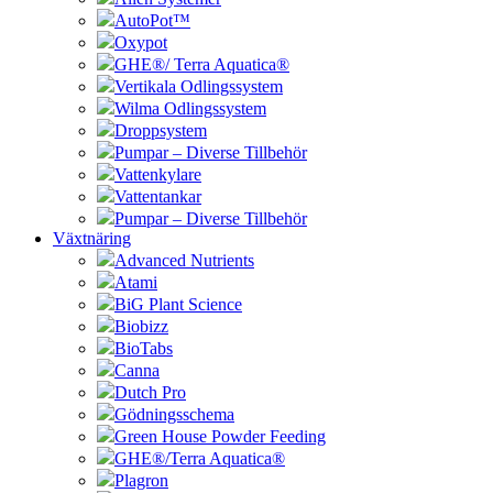
AutoPot™
Oxypot
GHE®/ Terra Aquatica®
Vertikala Odlingssystem
Wilma Odlingssystem
Droppsystem
Pumpar – Diverse Tillbehör
Vattenkylare
Vattentankar
Pumpar – Diverse Tillbehör
Växtnäring
Advanced Nutrients
Atami
BiG Plant Science
Biobizz
BioTabs
Canna
Dutch Pro
Gödningsschema
Green House Powder Feeding
GHE®/Terra Aquatica®
Plagron