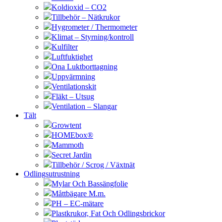
Koldioxid – CO2
Tillbehör – Nätkrukor
Hygrometer / Thermometer
Klimat – Styrning/kontroll
Kulfilter
Luftfuktighet
Ona Luktborttagning
Uppvärmning
Ventilationskit
Fläkt – Utsug
Ventilation – Slangar
Tält
Growtent
HOMEbox®
Mammoth
Secret Jardin
Tillbehör / Scrog / Växtnät
Odlingsutrustning
Mylar Och Bassängfolie
Måttbägare M.m.
PH – EC-mätare
Plastkrukor, Fat Och Odlingsbrickor