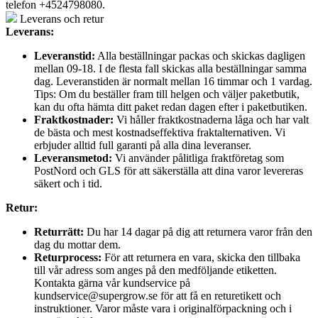
telefon +4524798080.
Leverans och retur
Leverans:
Leveranstid:
Alla beställningar packas och skickas dagligen
mellan 09-18. I de flesta fall skickas alla beställningar samma
dag. Leveranstiden är normalt mellan 16 timmar och 1 vardag.
Tips: Om du beställer fram till helgen och väljer paketbutik,
kan du ofta hämta ditt paket redan dagen efter i paketbutiken.
Fraktkostnader:
Vi håller fraktkostnaderna låga och har valt
de bästa och mest kostnadseffektiva fraktalternativen. Vi
erbjuder alltid full garanti på alla dina leveranser.
Leveransmetod:
Vi använder pålitliga fraktföretag som
PostNord och GLS för att säkerställa att dina varor levereras
säkert och i tid.
Retur:
Returrätt:
Du har 14 dagar på dig att returnera varor från den
dag du mottar dem.
Returprocess:
För att returnera en vara, skicka den tillbaka
till vår adress som anges på den medföljande etiketten.
Kontakta gärna vår kundservice på
kundservice@supergrow.se för att få en returetikett och
instruktioner. Varor måste vara i originalförpackning och i