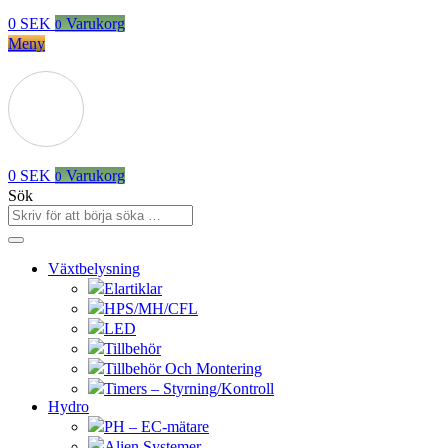
0
SEK
Varukorg
0
Meny
0
SEK
Varukorg
0
Sök
Växtbelysning
Elartiklar
HPS/MH/CFL
LED
Tillbehör
Tillbehör Och Montering
Timers – Styrning/Kontroll
Hydro
PH – EC-mätare
Alien Systemer