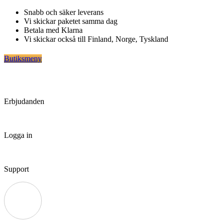
Hoppa
Snabb och säker leverans
till
Vi skickar paketet samma dag
innehåll
Betala med Klarna
Vi skickar också till Finland, Norge, Tyskland
Butiksmeny
Erbjudanden
Logga in
Support