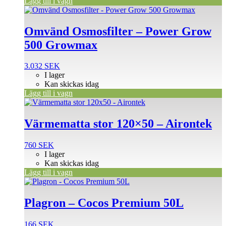
Lägg till i vagn
Omvänd Osmosfilter – Power Grow
500 Growmax
3.032
SEK
I lager
Kan skickas idag
Lägg till i vagn
Värmematta stor 120×50 – Airontek
760
SEK
I lager
Kan skickas idag
Lägg till i vagn
Plagron – Cocos Premium 50L
166
SEK