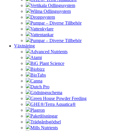
Vertikala Odlingssystem
Wilma Odlingssystem
Droppsystem
Pumpar – Diverse Tillbehör
Vattenkylare
Vattentankar
Pumpar – Diverse Tillbehör
Växtnäring
Advanced Nutrients
Atami
BiG Plant Science
Biobizz
BioTabs
Canna
Dutch Pro
Gödningsschema
Green House Powder Feeding
GHE®/Terra Aquatica®
Plagron
Paketlösningar
Trädgårdsgödsel
Mills Nutrients