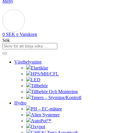
Meny
0
SEK
Varukorg
0
Sök
Växtbelysning
Elartiklar
HPS/MH/CFL
LED
Tillbehör
Tillbehör Och Montering
Timers – Styrning/Kontroll
Hydro
PH – EC-mätare
Alien Systemer
AutoPot™
Oxypot
GHE®/ Terra Aquatica®