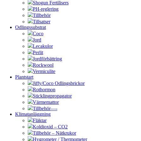
Shogun Fertilisers
PH-reglering
Tillbehör
Tillsatser
Odlingssubstrat
Coco
Jord
Lecakulor
Perlit
Jordförbättring
Rockwool
Vermiculite
Plantstart
Jiffy/Coco Odlingsbrickor
Rothormon
Sticklingpropagator
Värmemattor
Tillbehör—-
Klimatanläggning
Fläktar
Koldioxid – CO2
Tillbehör – Nätkrukor
Hygrometer / Thermometer