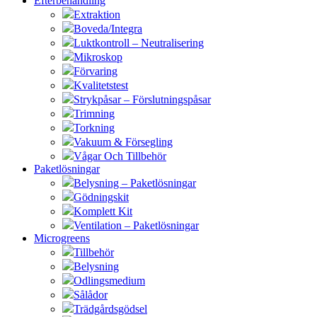
Efterbehandling
Extraktion
Boveda/Integra
Luktkontroll – Neutralisering
Mikroskop
Förvaring
Kvalitetstest
Strykpåsar – Förslutningspåsar
Trimning
Torkning
Vakuum & Försegling
Vågar Och Tillbehör
Paketlösningar
Belysning – Paketlösningar
Gödningskit
Komplett Kit
Ventilation – Paketlösningar
Microgreens
Tillbehör
Belysning
Odlingsmedium
Sålådor
Trädgårdsgödsel