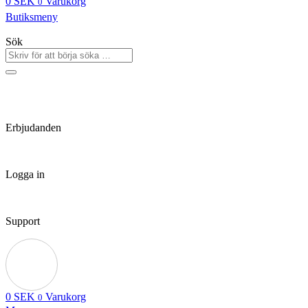
0
SEK
Varukorg
0
Butiksmeny
Sök
Erbjudanden
Logga in
Support
0
SEK
Varukorg
0