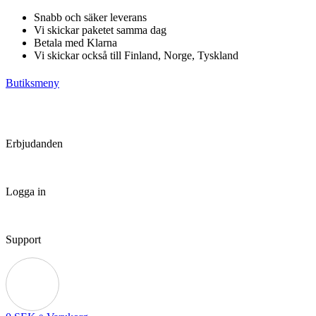
Hoppa
Snabb och säker leverans
till
Vi skickar paketet samma dag
innehåll
Betala med Klarna
Vi skickar också till Finland, Norge, Tyskland
Butiksmeny
Erbjudanden
Logga in
Support