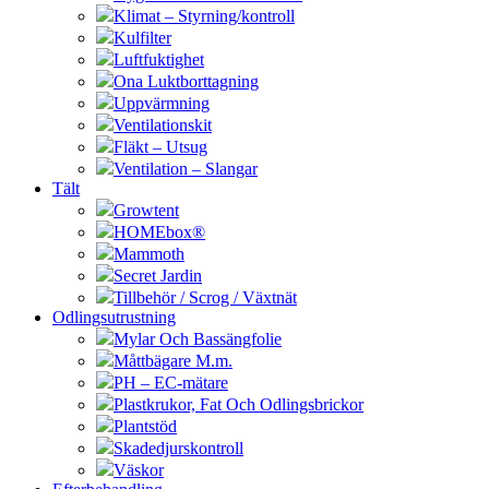
Klimat – Styrning/kontroll
Kulfilter
Luftfuktighet
Ona Luktborttagning
Uppvärmning
Ventilationskit
Fläkt – Utsug
Ventilation – Slangar
Tält
Growtent
HOMEbox®
Mammoth
Secret Jardin
Tillbehör / Scrog / Växtnät
Odlingsutrustning
Mylar Och Bassängfolie
Måttbägare M.m.
PH – EC-mätare
Plastkrukor, Fat Och Odlingsbrickor
Plantstöd
Skadedjurskontroll
Väskor