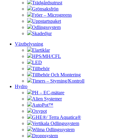
Trädgårdsutrust
Grönsaksfrön
Fröer – Microgreens
Uppstartspaket
Odlingssystem
Skadedjur
Växtbelysning
Elartiklar
HPS/MH/CFL
LED
Tillbehör
Tillbehör Och Montering
Timers – Styrning/Kontroll
Hydro
PH – EC-mätare
Alien Systemer
AutoPot™
Oxypot
GHE®/ Terra Aquatica®
Vertikala Odlingssystem
Wilma Odlingssystem
Droppsystem