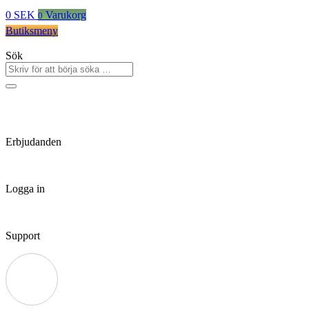
0
SEK
Varukorg
0
Butiksmeny
Sök
Erbjudanden
Logga in
Support