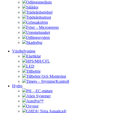
Odlingsmedium
Sålådor
Trädgårdsgödsel
Trädgårdsutrust
Grönsaksfrön
Fröer – Microgreens
Uppstartspaket
Odlingssystem
Skadedjur
Växtbelysning
Elartiklar
HPS/MH/CFL
LED
Tillbehör
Tillbehör Och Montering
Timers – Styrning/Kontroll
Hydro
PH – EC-mätare
Alien Systemer
AutoPot™
Oxypot
GHE®/ Terra Aquatica®