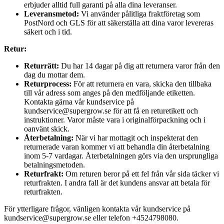
erbjuder alltid full garanti på alla dina leveranser.
Leveransmetod:
Vi använder pålitliga fraktföretag som
PostNord och GLS för att säkerställa att dina varor levereras
säkert och i tid.
Retur:
Returrätt:
Du har 14 dagar på dig att returnera varor från den
dag du mottar dem.
Returprocess:
För att returnera en vara, skicka den tillbaka
till vår adress som anges på den medföljande etiketten.
Kontakta gärna vår kundservice på
kundservice@supergrow.se för att få en returetikett och
instruktioner. Varor måste vara i originalförpackning och i
oanvänt skick.
Återbetalning:
När vi har mottagit och inspekterat den
returnerade varan kommer vi att behandla din återbetalning
inom 5-7 vardagar. Återbetalningen görs via den ursprungliga
betalningsmetoden.
Returfrakt:
Om returen beror på ett fel från vår sida täcker vi
returfrakten. I andra fall är det kundens ansvar att betala för
returfrakten.
För ytterligare frågor, vänligen kontakta vår kundservice på
kundservice@supergrow.se eller telefon +4524798080.