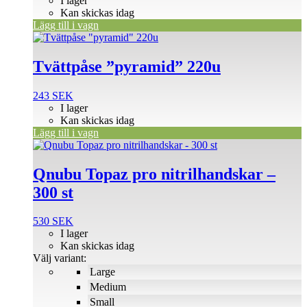
I lager
priset
priset
Kan skickas idag
var:
är:
Lägg till i vagn
59 SEK.
53 SEK.
Tvättpåse ”pyramid” 220u
243
SEK
I lager
Kan skickas idag
Lägg till i vagn
Den
här
produkten
Qnubu Topaz pro nitrilhandskar –
har
300 st
flera
varianter.
De
530
SEK
olika
I lager
alternativen
Kan skickas idag
kan
Välj variant:
väljas
Large
på
Medium
produktsidan
Small