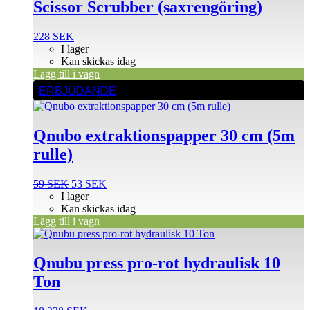
Scissor Scrubber (saxrengöring)
228
SEK
I lager
Kan skickas idag
Lägg till i vagn
ERBJUDANDE
Qnubo extraktionspapper 30 cm (5m
rulle)
Det
Det
59
SEK
53
SEK
ursprungliga
nuvarande
I lager
priset
priset
Kan skickas idag
var:
är:
Lägg till i vagn
59 SEK.
53 SEK.
Qnubu press pro-rot hydraulisk 10
Ton