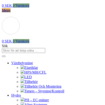
0
SEK
Varukorg
0
Meny
0
SEK
Varukorg
0
Sök
Växtbelysning
Elartiklar
HPS/MH/CFL
LED
Tillbehör
Tillbehör Och Montering
Timers – Styrning/Kontroll
Hydro
PH – EC-mätare
Alien Systemer