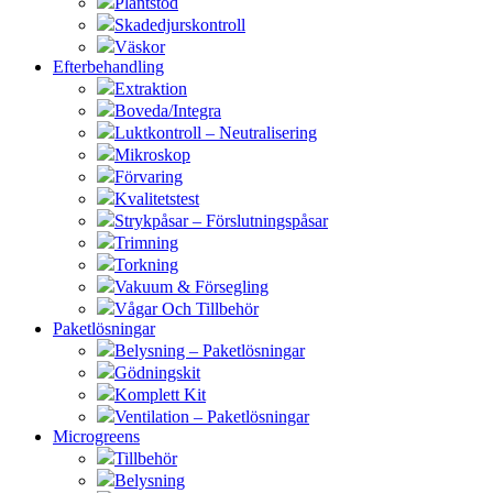
Plantstöd
Skadedjurskontroll
Väskor
Efterbehandling
Extraktion
Boveda/Integra
Luktkontroll – Neutralisering
Mikroskop
Förvaring
Kvalitetstest
Strykpåsar – Förslutningspåsar
Trimning
Torkning
Vakuum & Försegling
Vågar Och Tillbehör
Paketlösningar
Belysning – Paketlösningar
Gödningskit
Komplett Kit
Ventilation – Paketlösningar
Microgreens
Tillbehör
Belysning