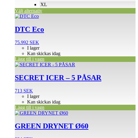
XL
Välj alternativ
DTC Eco
75.992
SEK
I lager
Kan skickas idag
Lägg till i vagn
SECRET ICER – 5 PÅSAR
713
SEK
I lager
Kan skickas idag
Lägg till i vagn
GREEN DRYNET Ø60