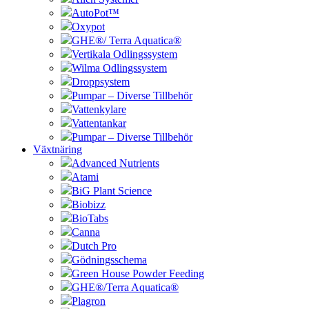
AutoPot™
Oxypot
GHE®/ Terra Aquatica®
Vertikala Odlingssystem
Wilma Odlingssystem
Droppsystem
Pumpar – Diverse Tillbehör
Vattenkylare
Vattentankar
Pumpar – Diverse Tillbehör
Växtnäring
Advanced Nutrients
Atami
BiG Plant Science
Biobizz
BioTabs
Canna
Dutch Pro
Gödningsschema
Green House Powder Feeding
GHE®/Terra Aquatica®
Plagron