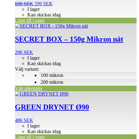
Det
Det
608
SEK
599
SEK
ursprungliga
nuvarande
I lager
priset
priset
Kan skickas idag
var:
är:
Lägg till i vagn
Den
608 SEK.
599 SEK.
här
produkten
SECRET BOX – 150g Mikron nät
har
flera
296
SEK
varianter.
I lager
De
Kan skickas idag
olika
Välj variant:
alternativen
100 mikron
kan
väljas
200 mikron
på
Välj alternativ
produktsidan
GREEN DRYNET Ø90
486
SEK
I lager
Kan skickas idag
Lägg till i vagn