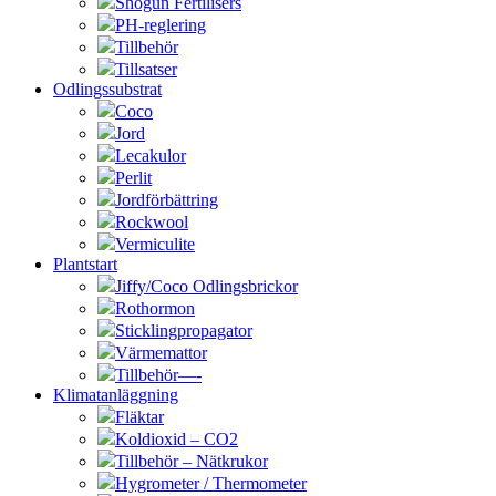
Shogun Fertilisers
PH-reglering
Tillbehör
Tillsatser
Odlingssubstrat
Coco
Jord
Lecakulor
Perlit
Jordförbättring
Rockwool
Vermiculite
Plantstart
Jiffy/Coco Odlingsbrickor
Rothormon
Sticklingpropagator
Värmemattor
Tillbehör—-
Klimatanläggning
Fläktar
Koldioxid – CO2
Tillbehör – Nätkrukor
Hygrometer / Thermometer