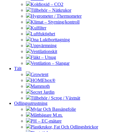
Koldioxid – CO2
Tillbehör – Nätkrukor
Hygrometer / Thermometer
Klimat – Styrning/kontroll
Kulfilter
Luftfuktighet
Ona Luktborttagning
Uppvärmning
Ventilationskit
Fläkt – Utsug
Ventilation – Slangar
Tält
Growtent
HOMEbox®
Mammoth
Secret Jardin
Tillbehör / Scrog / Växtnät
Odlingsutrustning
Mylar Och Bassängfolie
Måttbägare M.m.
PH – EC-mätare
Plastkrukor, Fat Och Odlingsbrickor