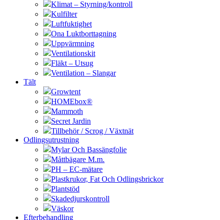
Klimat – Styrning/kontroll
Kulfilter
Luftfuktighet
Ona Luktborttagning
Uppvärmning
Ventilationskit
Fläkt – Utsug
Ventilation – Slangar
Tält
Growtent
HOMEbox®
Mammoth
Secret Jardin
Tillbehör / Scrog / Växtnät
Odlingsutrustning
Mylar Och Bassängfolie
Måttbägare M.m.
PH – EC-mätare
Plastkrukor, Fat Och Odlingsbrickor
Plantstöd
Skadedjurskontroll
Väskor
Efterbehandling