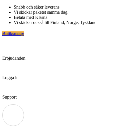
Hoppa
Snabb och säker leverans
till
Vi skickar paketet samma dag
innehåll
Betala med Klarna
Vi skickar också till Finland, Norge, Tyskland
Butiksmeny
Erbjudanden
Logga in
Support