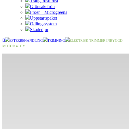
Trädgårdsutrust
Grönsaksfrön
Fröer – Microgreens
Uppstartspaket
Odlingssystem
Skadedjur
EFTERBEHANDLING
TRIMNING
ELEKTRISK TRIMMER INBYGGD
MOTOR 40 CM