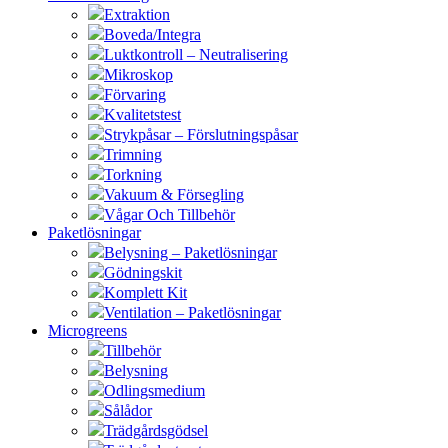
Extraktion
Boveda/Integra
Luktkontroll – Neutralisering
Mikroskop
Förvaring
Kvalitetstest
Strykpåsar – Förslutningspåsar
Trimning
Torkning
Vakuum & Försegling
Vågar Och Tillbehör
Paketlösningar
Belysning – Paketlösningar
Gödningskit
Komplett Kit
Ventilation – Paketlösningar
Microgreens
Tillbehör
Belysning
Odlingsmedium
Sålådor
Trädgårdsgödsel