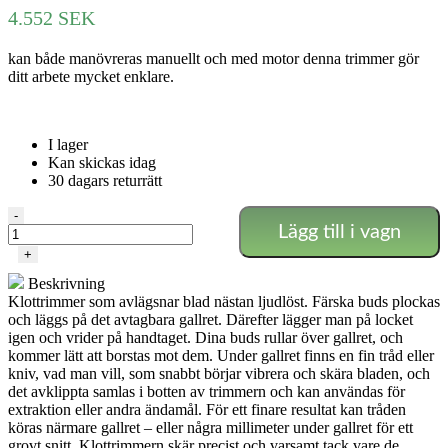
4.552
SEK
kan både manövreras manuellt och med motor denna trimmer gör
ditt arbete mycket enklare.
I lager
Kan skickas idag
30 dagars returrätt
Elektrisk
-
Lägg till i vagn
trimmer
inbyggd
+
motor
Beskrivning
40
Klottrimmer som avlägsnar blad nästan ljudlöst. Färska buds plockas
cm
och läggs på det avtagbara gallret. Därefter lägger man på locket
mängd
igen och vrider på handtaget. Dina buds rullar över gallret, och
kommer lätt att borstas mot dem. Under gallret finns en fin tråd eller
kniv, vad man vill, som snabbt börjar vibrera och skära bladen, och
det avklippta samlas i botten av trimmern och kan användas för
extraktion eller andra ändamål. För ett finare resultat kan tråden
köras närmare gallret – eller några millimeter under gallret för ett
grovt snitt. Klottrimmern skär precist och varsamt tack vare de