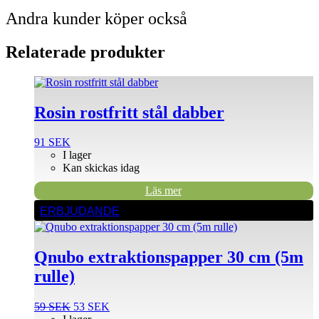
Andra kunder köper också
Relaterade produkter
Rosin rostfritt stål dabber
91
SEK
I lager
Kan skickas idag
Läs mer
ERBJUDANDE
Qnubo extraktionspapper 30 cm (5m
rulle)
Det
Det
59
SEK
53
SEK
ursprungliga
nuvarande