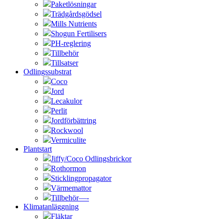
Paketlösningar
Trädgårdsgödsel
Mills Nutrients
Shogun Fertilisers
PH-reglering
Tillbehör
Tillsatser
Odlingssubstrat
Coco
Jord
Lecakulor
Perlit
Jordförbättring
Rockwool
Vermiculite
Plantstart
Jiffy/Coco Odlingsbrickor
Rothormon
Sticklingpropagator
Värmemattor
Tillbehör—-
Klimatanläggning
Fläktar