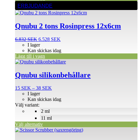
ERBJUDANDE
Qnubu 2 tons Rosinpress 12x6cm
Det
Det
6.832
SEK
6.528
SEK
ursprungliga
nuvarande
I lager
priset
priset
Kan skickas idag
var:
är:
Lägg till i vagn
Den
6.832 SEK.
6.528 SEK.
här
produkten
Qnubu silikonbehållare
har
flera
Prisintervall:
15
SEK
–
38
SEK
varianter.
15 SEK
I lager
De
till
Kan skickas idag
olika
38 SEK
Välj variant:
alternativen
2 ml
kan
väljas
11 ml
på
Välj alternativ
produktsidan