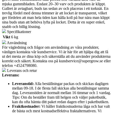
mjuka gummibladen. Endast 20–30 varv och produkten är klippt.
Gallret är avtagbart, buds tas sedan av och placeras i ett torknät. En
trevlig fördel med denna trimmer är att locket är transparent, vilket
ger fördelen att man hela tiden kan hålla koll på hur nära man klippt
sina buds utan att behöva lyfta på locket. Detta är en super enkel,
snabb och billig lösning.
Specifikationer
Vikt
6 kg
Användning
För vägledning och frågor om användning av våra produkter,
vänligen kontakta vår kundservice. Vi är här för att hjälpa dig att få
ut det mesta av dina köp och säkerställa att du använder produkterna
korrekt och säkert. Kontakta oss på
kundservice@supergrow.se
eller
telefon +4524798080.
Leverans och retur
Leverans:
Leveranstid:
Alla beställningar packas och skickas dagligen
mellan 09-18. I de flesta fall skickas alla beställningar samma
dag. Leveranstiden är normalt mellan 16 timmar och 1 vardag.
Tips: Om du beställer fram till helgen och väljer paketbutik,
kan du ofta hämta ditt paket redan dagen efter i paketbutiken.
Fraktkostnader:
Vi håller fraktkostnaderna låga och har valt
de bästa och mest kostnadseffektiva fraktalternativen. Vi