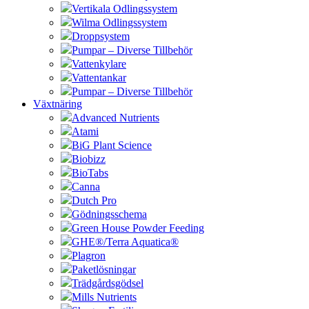
Vertikala Odlingssystem
Wilma Odlingssystem
Droppsystem
Pumpar – Diverse Tillbehör
Vattenkylare
Vattentankar
Pumpar – Diverse Tillbehör
Växtnäring
Advanced Nutrients
Atami
BiG Plant Science
Biobizz
BioTabs
Canna
Dutch Pro
Gödningsschema
Green House Powder Feeding
GHE®/Terra Aquatica®
Plagron
Paketlösningar
Trädgårdsgödsel
Mills Nutrients