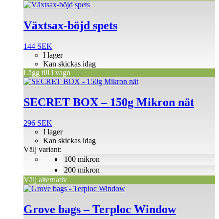
Växtsax-böjd spets
144
SEK
I lager
Kan skickas idag
Lägg till i vagn
Den
här
produkten
SECRET BOX – 150g Mikron nät
har
flera
296
SEK
varianter.
I lager
De
Kan skickas idag
olika
Välj variant:
alternativen
100 mikron
kan
väljas
200 mikron
på
Välj alternativ
produktsidan
Den
här
produkten
Grove bags – Terploc Window
har