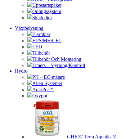
Uppstartspaket
Odlingssystem
Skadedjur
Växtbelysning
Elartiklar
HPS/MH/CFL
LED
Tillbehör
Tillbehör Och Montering
Timers – Styrning/Kontroll
Hydro
PH – EC-mätare
Alien Systemer
AutoPot™
Oxypot
GHE®/ Terra Aquatica®