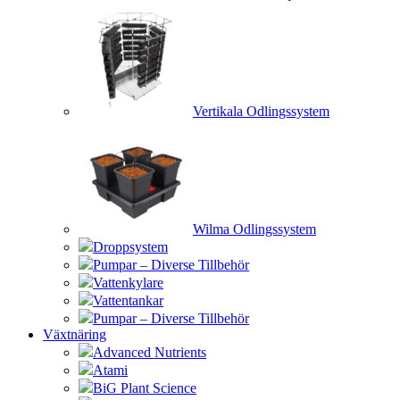
Vertikala Odlingssystem
Wilma Odlingssystem
Droppsystem
Pumpar – Diverse Tillbehör
Vattenkylare
Vattentankar
Pumpar – Diverse Tillbehör
Växtnäring
Advanced Nutrients
Atami
BiG Plant Science