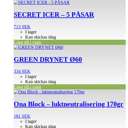
SECRET ICER – 5 PÅSAR
713
SEK
I lager
Kan skickas idag
Lägg till i vagn
GREEN DRYNET Ø60
334
SEK
I lager
Kan skickas idag
Lägg till i vagn
Ona Block – luktneutralisering 170gr
181
SEK
I lager
Kan skickas idag