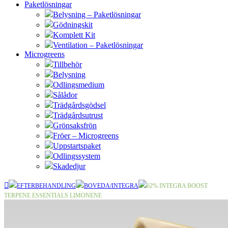
Paketlösningar
Belysning – Paketlösningar
Gödningskit
Komplett Kit
Ventilation – Paketlösningar
Microgreens
Tillbehör
Belysning
Odlingsmedium
Sålådor
Trädgårdsgödsel
Trädgårdsutrust
Grönsaksfrön
Fröer – Microgreens
Uppstartspaket
Odlingssystem
Skadedjur
EFTERBEHANDLING
BOVEDA/INTEGRA
62% INTEGRA BOOST
TERPENE ESSENTIALS LIMONENE