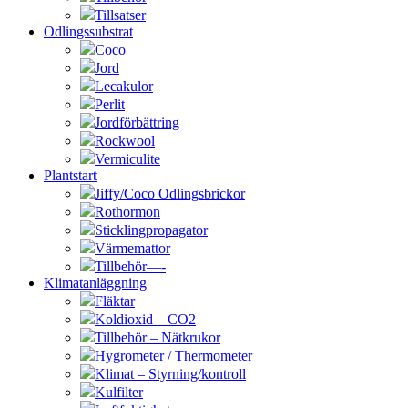
Tillsatser
Odlingssubstrat
Coco
Jord
Lecakulor
Perlit
Jordförbättring
Rockwool
Vermiculite
Plantstart
Jiffy/Coco Odlingsbrickor
Rothormon
Sticklingpropagator
Värmemattor
Tillbehör—-
Klimatanläggning
Fläktar
Koldioxid – CO2
Tillbehör – Nätkrukor
Hygrometer / Thermometer
Klimat – Styrning/kontroll
Kulfilter