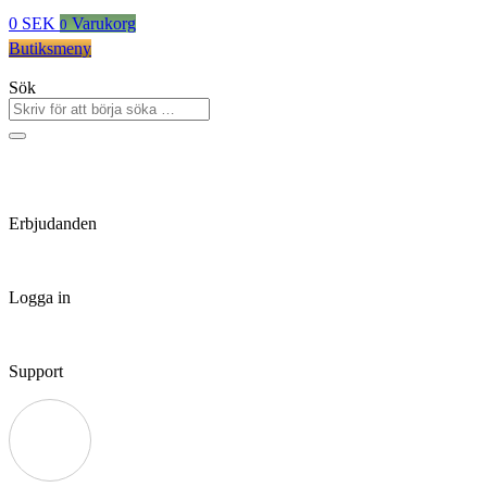
0
SEK
Varukorg
0
Butiksmeny
Sök
Erbjudanden
Logga in
Support