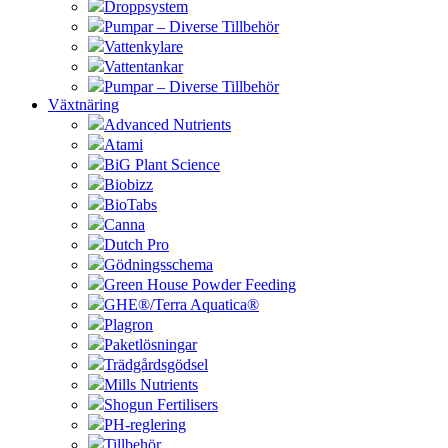
Droppsystem
Pumpar – Diverse Tillbehör
Vattenkylare
Vattentankar
Pumpar – Diverse Tillbehör
Växtnäring
Advanced Nutrients
Atami
BiG Plant Science
Biobizz
BioTabs
Canna
Dutch Pro
Gödningsschema
Green House Powder Feeding
GHE®/Terra Aquatica®
Plagron
Paketlösningar
Trädgårdsgödsel
Mills Nutrients
Shogun Fertilisers
PH-reglering
Tillbehör