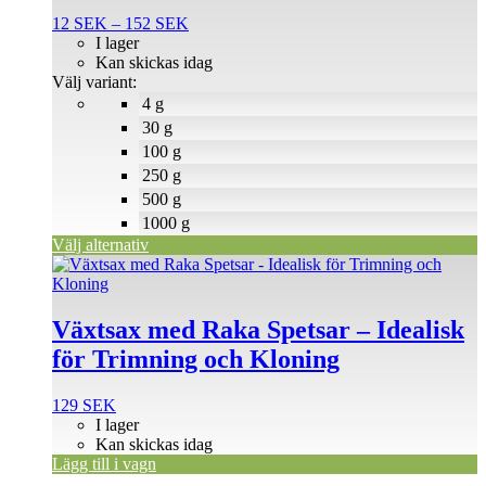
flera
Prisintervall:
12
SEK
–
152
SEK
varianter.
12 SEK
I lager
De
till
Kan skickas idag
olika
152 SEK
Välj variant:
alternativen
4 g
kan
väljas
30 g
på
100 g
produktsidan
250 g
500 g
1000 g
Välj alternativ
Växtsax med Raka Spetsar – Idealisk
för Trimning och Kloning
129
SEK
I lager
Kan skickas idag
Lägg till i vagn