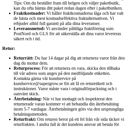
Tips: Om du beställer fram till helgen och väljer paketbutik,
kan du ofta hämta ditt paket redan dagen efter i paketbutiken.
Fraktkostnader:
Vi håller fraktkostnaderna låga och har valt
de bästa och mest kostnadseffektiva fraktalternativen. Vi
erbjuder alltid full garanti på alla dina leveranser.
Leveransmetod:
Vi använder pålitliga fraktföretag som
PostNord och GLS för att säkerställa att dina varor levereras
säkert och i tid.
Retur:
Returrätt:
Du har 14 dagar på dig att returnera varor från den
dag du mottar dem.
Returprocess:
För att returnera en vara, skicka den tillbaka
till vår adress som anges på den medföljande etiketten.
Kontakta gärna vår kundservice på
kundservice@supergrow.se för att få en returetikett och
instruktioner. Varor måste vara i originalförpackning och i
oanvänt skick.
Återbetalning:
När vi har mottagit och inspekterat den
returnerade varan kommer vi att behandla din återbetalning
inom 5-7 vardagar. Återbetalningen görs via den ursprungliga
betalningsmetoden.
Returfrakt:
Om returen beror på ett fel från vår sida täcker vi
returfrakten. I andra fall är det kundens ansvar att betala för