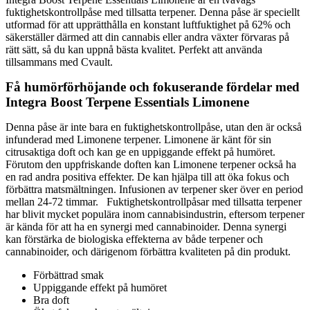
fuktighetskontrollpåse med tillsatta terpener. Denna påse är speciellt
utformad för att upprätthålla en konstant luftfuktighet på 62% och
säkerställer därmed att din cannabis eller andra växter förvaras på
rätt sätt, så du kan uppnå bästa kvalitet. Perfekt att använda
tillsammans med
Cvault
.
Få humörförhöjande och fokuserande fördelar med
Integra Boost Terpene Essentials Limonene
Denna påse är inte bara en fuktighetskontrollpåse, utan den är också
infunderad med Limonene terpener. Limonene är känt för sin
citrusaktiga doft och kan ge en uppiggande effekt på humöret.
Förutom den uppfriskande doften kan Limonene terpener också ha
en rad andra positiva effekter. De kan hjälpa till att öka fokus och
förbättra matsmältningen. Infusionen av terpener sker över en period
mellan 24-72 timmar.
Fuktighetskontrollpåsar med tillsatta terpener
har blivit mycket populära inom cannabisindustrin, eftersom terpener
är kända för att ha en synergi med cannabinoider. Denna synergi
kan förstärka de biologiska effekterna av både terpener och
cannabinoider, och därigenom förbättra kvaliteten på din produkt.
Förbättrad smak
Uppiggande effekt på humöret
Bra doft