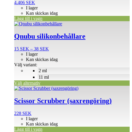
4.406
SEK
I lager
Kan skickas idag
Lägg till i vagn
Den
här
produkten
Qnubu silikonbehållare
har
flera
Prisintervall:
15
SEK
–
38
SEK
varianter.
15 SEK
I lager
De
till
Kan skickas idag
olika
38 SEK
Välj variant:
alternativen
2 ml
kan
väljas
11 ml
på
Välj alternativ
produktsidan
Scissor Scrubber (saxrengöring)
228
SEK
I lager
Kan skickas idag
Lägg till i vagn