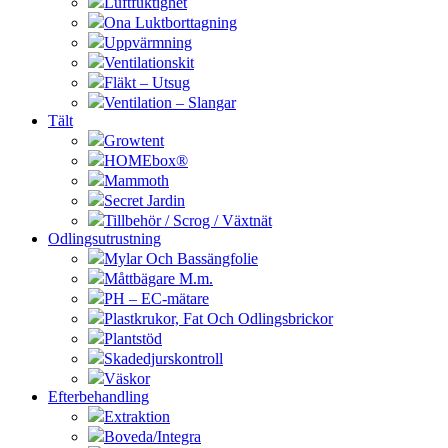
Luftfuktighet
Ona Luktborttagning
Uppvärmning
Ventilationskit
Fläkt – Utsug
Ventilation – Slangar
Tält
Growtent
HOMEbox®
Mammoth
Secret Jardin
Tillbehör / Scrog / Växtnät
Odlingsutrustning
Mylar Och Bassängfolie
Måttbägare M.m.
PH – EC-mätare
Plastkrukor, Fat Och Odlingsbrickor
Plantstöd
Skadedjurskontroll
Väskor
Efterbehandling
Extraktion
Boveda/Integra