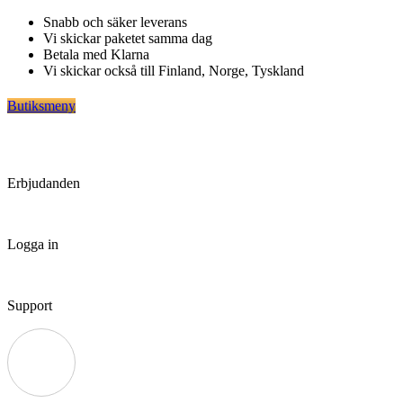
Hoppa
Snabb och säker leverans
till
Vi skickar paketet samma dag
innehåll
Betala med Klarna
Vi skickar också till Finland, Norge, Tyskland
Butiksmeny
Erbjudanden
Logga in
Support