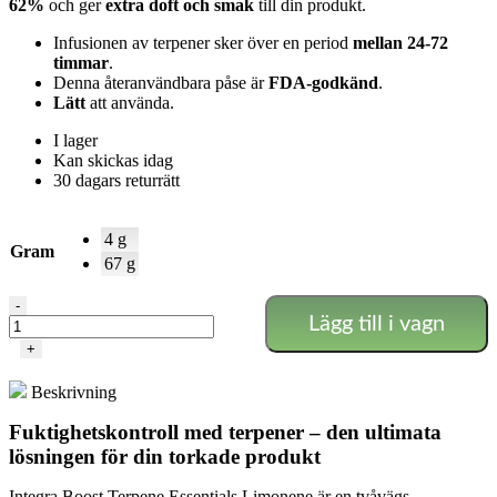
62%
och ger
extra doft och smak
till din produkt.
Infusionen av terpener sker över en period
mellan 24-72
timmar
.
Denna återanvändbara påse är
FDA-godkänd
.
Lätt
att använda.
I lager
Kan skickas idag
30 dagars returrätt
4 g
Gram
67 g
62%
-
Lägg till i vagn
Integra
Boost
+
Terpene
Essentials
Beskrivning
Limonene
mängd
Fuktighetskontroll med terpener – den ultimata
lösningen för din torkade produkt
Integra Boost Terpene Essentials Limonene är en tvåvägs