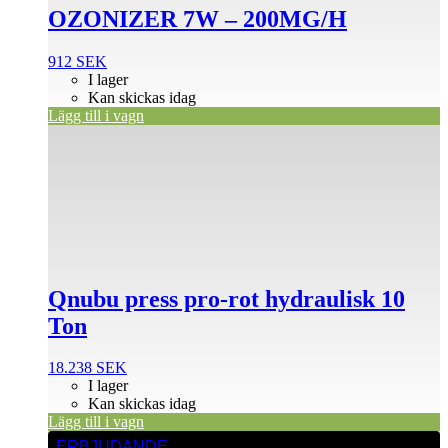
OZONIZER 7W – 200MG/H
912
SEK
I lager
Kan skickas idag
Lägg till i vagn
Qnubu press pro-rot hydraulisk 10
Ton
18.238
SEK
I lager
Kan skickas idag
Lägg till i vagn
ERBJUDANDE