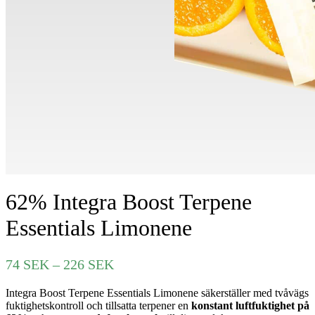
62% Integra Boost Terpene
Essentials Limonene
Prisintervall:
74
SEK
–
226
SEK
74 SEK
Integra Boost Terpene Essentials Limonene säkerställer med tvåvägs
till
fuktighetskontroll och tillsatta terpener en
konstant luftfuktighet på
226 SEK