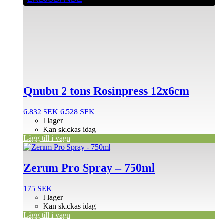
Qnubu 2 tons Rosinpress 12x6cm
Det
Det
6.832
SEK
6.528
SEK
ursprungliga
nuvarande
I lager
priset
priset
Kan skickas idag
var:
är:
Lägg till i vagn
6.832 SEK.
6.528 SEK.
Zerum Pro Spray – 750ml
175
SEK
I lager
Kan skickas idag
Lägg till i vagn