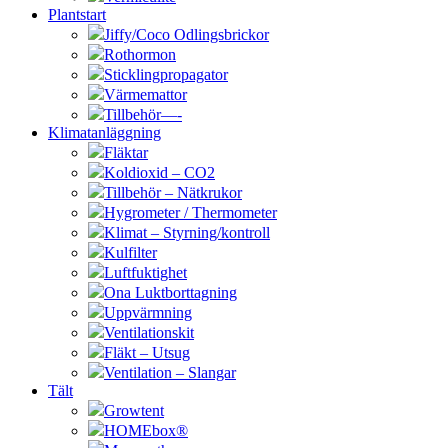
Plantstart
Jiffy/Coco Odlingsbrickor
Rothormon
Sticklingpropagator
Värmemattor
Tillbehör—-
Klimatanläggning
Fläktar
Koldioxid – CO2
Tillbehör – Nätkrukor
Hygrometer / Thermometer
Klimat – Styrning/kontroll
Kulfilter
Luftfuktighet
Ona Luktborttagning
Uppvärmning
Ventilationskit
Fläkt – Utsug
Ventilation – Slangar
Tält
Growtent
HOMEbox®