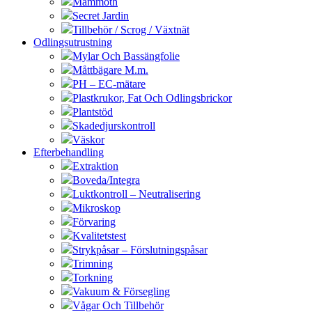
Mammoth
Secret Jardin
Tillbehör / Scrog / Växtnät
Odlingsutrustning
Mylar Och Bassängfolie
Måttbägare M.m.
PH – EC-mätare
Plastkrukor, Fat Och Odlingsbrickor
Plantstöd
Skadedjurskontroll
Väskor
Efterbehandling
Extraktion
Boveda/Integra
Luktkontroll – Neutralisering
Mikroskop
Förvaring
Kvalitetstest
Strykpåsar – Förslutningspåsar
Trimning
Torkning
Vakuum & Försegling
Vågar Och Tillbehör