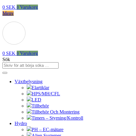
0
SEK
Varukorg
0
Meny
0
SEK
Varukorg
0
Sök
Växtbelysning
Elartiklar
HPS/MH/CFL
LED
Tillbehör
Tillbehör Och Montering
Timers – Styrning/Kontroll
Hydro
PH – EC-mätare
Alien Systemer