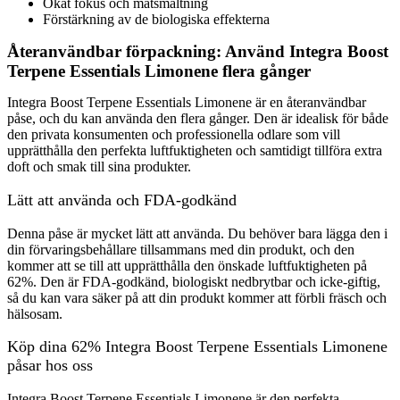
Ökat fokus och matsmältning
Förstärkning av de biologiska effekterna
Återanvändbar förpackning: Använd Integra Boost
Terpene Essentials Limonene flera gånger
Integra Boost Terpene Essentials Limonene är en återanvändbar
påse, och du kan använda den flera gånger. Den är idealisk för både
den privata konsumenten och professionella odlare som vill
upprätthålla den perfekta luftfuktigheten och samtidigt tillföra extra
doft och smak till sina produkter.
Lätt att använda och FDA-godkänd
Denna påse är mycket lätt att använda. Du behöver bara lägga den i
din förvaringsbehållare tillsammans med din produkt, och den
kommer att se till att upprätthålla den önskade luftfuktigheten på
62%. Den är FDA-godkänd, biologiskt nedbrytbar och icke-giftig,
så du kan vara säker på att din produkt kommer att förbli fräsch och
hälsosam.
Köp dina 62% Integra Boost Terpene Essentials Limonene
påsar hos oss
Integra Boost Terpene Essentials Limonene är den perfekta