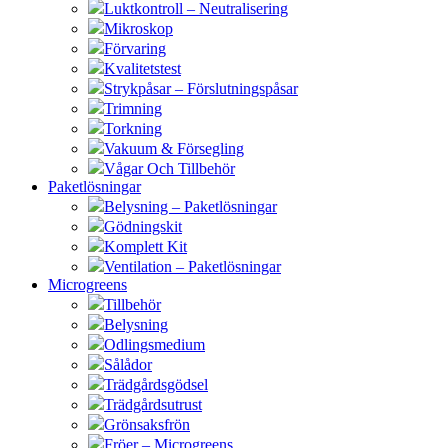
Luktkontroll – Neutralisering
Mikroskop
Förvaring
Kvalitetstest
Strykpåsar – Förslutningspåsar
Trimning
Torkning
Vakuum & Försegling
Vågar Och Tillbehör
Paketlösningar
Belysning – Paketlösningar
Gödningskit
Komplett Kit
Ventilation – Paketlösningar
Microgreens
Tillbehör
Belysning
Odlingsmedium
Sålådor
Trädgårdsgödsel
Trädgårdsutrust
Grönsaksfrön
Fröer – Microgreens