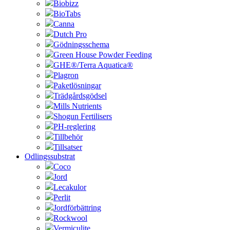
Biobizz
BioTabs
Canna
Dutch Pro
Gödningsschema
Green House Powder Feeding
GHE®/Terra Aquatica®
Plagron
Paketlösningar
Trädgårdsgödsel
Mills Nutrients
Shogun Fertilisers
PH-reglering
Tillbehör
Tillsatser
Odlingssubstrat
Coco
Jord
Lecakulor
Perlit
Jordförbättring
Rockwool
Vermiculite