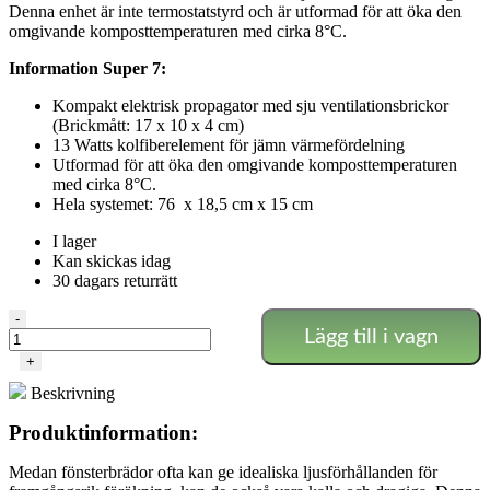
Denna enhet är inte termostatstyrd och är utformad för att öka den
omgivande komposttemperaturen med cirka 8°C.
Information Super 7:
Kompakt elektrisk propagator med sju ventilationsbrickor
(Brickmått: 17 x 10 x 4 cm)
13 Watts kolfiberelement för jämn värmefördelning
Utformad för att öka den omgivande komposttemperaturen
med cirka 8°C.
Hela systemet: 76 x 18,5 cm x 15 cm
I lager
Kan skickas idag
30 dagars returrätt
Garland
-
Lägg till i vagn
–
Super7
+
uppvärmd
Beskrivning
propagator
mängd
Produktinformation:
Medan fönsterbrädor ofta kan ge idealiska ljusförhållanden för