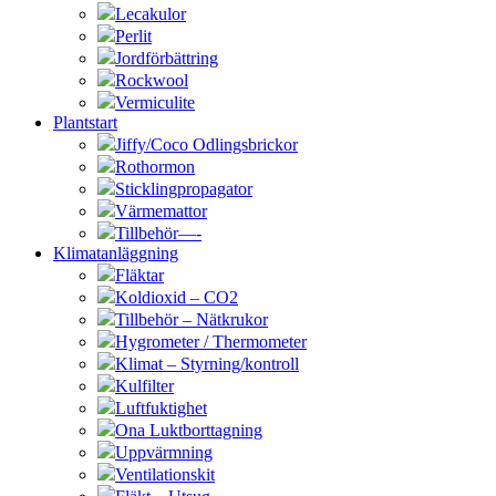
Lecakulor
Perlit
Jordförbättring
Rockwool
Vermiculite
Plantstart
Jiffy/Coco Odlingsbrickor
Rothormon
Sticklingpropagator
Värmemattor
Tillbehör—-
Klimatanläggning
Fläktar
Koldioxid – CO2
Tillbehör – Nätkrukor
Hygrometer / Thermometer
Klimat – Styrning/kontroll
Kulfilter
Luftfuktighet
Ona Luktborttagning
Uppvärmning
Ventilationskit