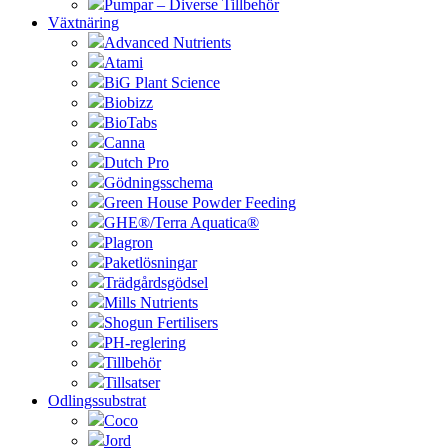
Pumpar – Diverse Tillbehör
Växtnäring
Advanced Nutrients
Atami
BiG Plant Science
Biobizz
BioTabs
Canna
Dutch Pro
Gödningsschema
Green House Powder Feeding
GHE®/Terra Aquatica®
Plagron
Paketlösningar
Trädgårdsgödsel
Mills Nutrients
Shogun Fertilisers
PH-reglering
Tillbehör
Tillsatser
Odlingssubstrat
Coco
Jord