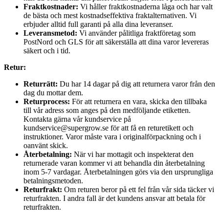
Fraktkostnader:
Vi håller fraktkostnaderna låga och har valt
de bästa och mest kostnadseffektiva fraktalternativen. Vi
erbjuder alltid full garanti på alla dina leveranser.
Leveransmetod:
Vi använder pålitliga fraktföretag som
PostNord och GLS för att säkerställa att dina varor levereras
säkert och i tid.
Retur:
Returrätt:
Du har 14 dagar på dig att returnera varor från den
dag du mottar dem.
Returprocess:
För att returnera en vara, skicka den tillbaka
till vår adress som anges på den medföljande etiketten.
Kontakta gärna vår kundservice på
kundservice@supergrow.se för att få en returetikett och
instruktioner. Varor måste vara i originalförpackning och i
oanvänt skick.
Återbetalning:
När vi har mottagit och inspekterat den
returnerade varan kommer vi att behandla din återbetalning
inom 5-7 vardagar. Återbetalningen görs via den ursprungliga
betalningsmetoden.
Returfrakt:
Om returen beror på ett fel från vår sida täcker vi
returfrakten. I andra fall är det kundens ansvar att betala för
returfrakten.