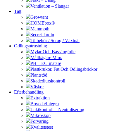
Fläkt – Utsug
Ventilation – Slangar
Tält
Growtent
HOMEbox®
Mammoth
Secret Jardin
Tillbehör / Scrog / Växtnät
Odlingsutrustning
Mylar Och Bassängfolie
Måttbägare M.m.
PH – EC-mätare
Plastkrukor, Fat Och Odlingsbrickor
Plantstöd
Skadedjurskontroll
Väskor
Efterbehandling
Extraktion
Boveda/Integra
Luktkontroll – Neutralisering
Mikroskop
Förvaring
Kvalitetstest