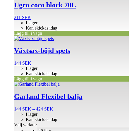
Ugro coco block 70L
211
SEK
I lager
Kan skickas idag
Lägg till i vagn
Växtsax-böjd spets
144
SEK
I lager
Kan skickas idag
Lägg till i vagn
Den
här
produkten
Garland Flexibel balja
har
flera
Prisintervall:
144
SEK
–
424
SEK
varianter.
144 SEK
I lager
De
till
Kan skickas idag
olika
424 SEK
Välj variant:
alternativen
26 liter