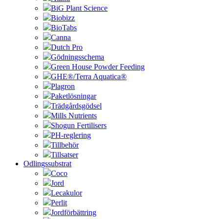
BiG Plant Science
Biobizz
BioTabs
Canna
Dutch Pro
Gödningsschema
Green House Powder Feeding
GHE®/Terra Aquatica®
Plagron
Paketlösningar
Trädgårdsgödsel
Mills Nutrients
Shogun Fertilisers
PH-reglering
Tillbehör
Tillsatser
Odlingssubstrat
Coco
Jord
Lecakulor
Perlit
Jordförbättring