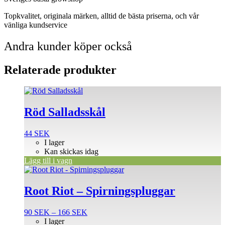
Topkvalitet, originala märken, alltid de bästa priserna, och vår
vänliga kundservice
Andra kunder köper också
Relaterade produkter
Röd Salladsskål
44
SEK
I lager
Kan skickas idag
Lägg till i vagn
Den
här
produkten
Root Riot – Spirningspluggar
har
flera
Prisintervall:
90
SEK
–
166
SEK
varianter.
90 SEK
I lager
De