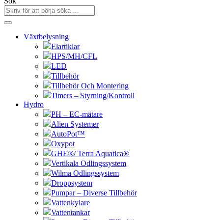
Sök
Växtbelysning
Elartiklar
HPS/MH/CFL
LED
Tillbehör
Tillbehör Och Montering
Timers – Styrning/Kontroll
Hydro
PH – EC-mätare
Alien Systemer
AutoPot™
Oxypot
GHE®/ Terra Aquatica®
Vertikala Odlingssystem
Wilma Odlingssystem
Droppsystem
Pumpar – Diverse Tillbehör
Vattenkylare
Vattentankar