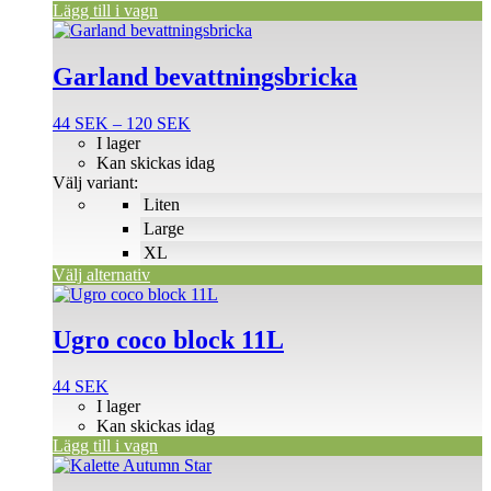
Lägg till i vagn
Den
här
produkten
Garland bevattningsbricka
har
flera
Prisintervall:
44
SEK
–
120
SEK
varianter.
44 SEK
I lager
De
till
Kan skickas idag
olika
120 SEK
Välj variant:
alternativen
Liten
kan
väljas
Large
på
XL
produktsidan
Välj alternativ
Ugro coco block 11L
44
SEK
I lager
Kan skickas idag
Lägg till i vagn