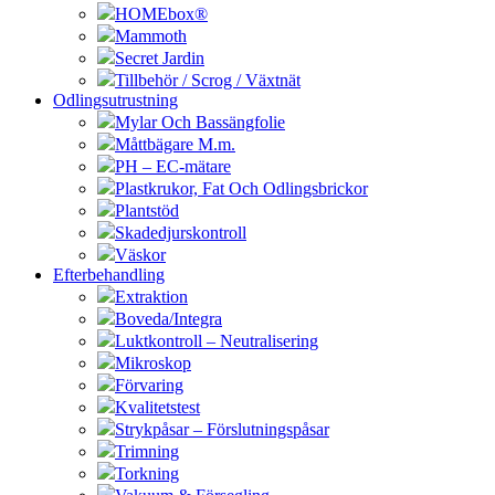
HOMEbox®
Mammoth
Secret Jardin
Tillbehör / Scrog / Växtnät
Odlingsutrustning
Mylar Och Bassängfolie
Måttbägare M.m.
PH – EC-mätare
Plastkrukor, Fat Och Odlingsbrickor
Plantstöd
Skadedjurskontroll
Väskor
Efterbehandling
Extraktion
Boveda/Integra
Luktkontroll – Neutralisering
Mikroskop
Förvaring
Kvalitetstest
Strykpåsar – Förslutningspåsar
Trimning
Torkning