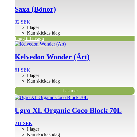
Saxa (Bönor)
32
SEK
I lager
Kan skickas idag
Lägg till i vagn
Kelvedon Wonder (Ärt)
61
SEK
I lager
Kan skickas idag
Läs mer
Ugro XL Organic Coco Block 70L
211
SEK
I lager
Kan skickas idag