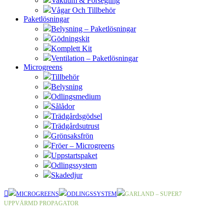
Vakuum & Försegling
Vågar Och Tillbehör
Paketlösningar
Belysning – Paketlösningar
Gödningskit
Komplett Kit
Ventilation – Paketlösningar
Microgreens
Tillbehör
Belysning
Odlingsmedium
Sålådor
Trädgårdsgödsel
Trädgårdsutrust
Grönsaksfrön
Fröer – Microgreens
Uppstartspaket
Odlingssystem
Skadedjur
MICROGREENS
ODLINGSSYSTEM
GARLAND – SUPER7
UPPVÄRMD PROPAGATOR