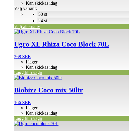
till
Kan skickas idag
olika
166 SEK
Välj variant:
alternativen
50 st
kan
väljas
24 st
på
Välj alternativ
produktsidan
Ugro XL Rhiza Coco Block 70L
268
SEK
I lager
Kan skickas idag
Lägg till i vagn
Biobizz Coco mix 50ltr
166
SEK
I lager
Kan skickas idag
Lägg till i vagn