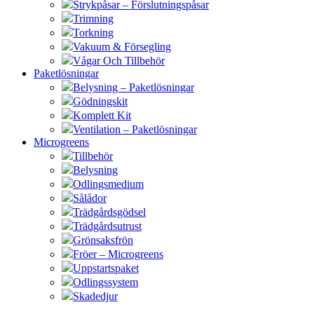
Strykpåsar – Förslutningspåsar
Trimning
Torkning
Vakuum & Försegling
Vågar Och Tillbehör
Paketlösningar
Belysning – Paketlösningar
Gödningskit
Komplett Kit
Ventilation – Paketlösningar
Microgreens
Tillbehör
Belysning
Odlingsmedium
Sålådor
Trädgårdsgödsel
Trädgårdsutrust
Grönsaksfrön
Fröer – Microgreens
Uppstartspaket
Odlingssystem
Skadedjur