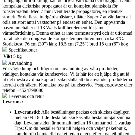
framgångsrik förökning, kan de också vara kalla och dragiga. Denna
kompakta elektriska propagator är en komplett plantskola för
fönsterbrädan. Med 7 mini-ventilerade propagatorer, en idealisk
storlek för de flesta trädgårdsmästare, tillåter Super 7 användaren att
odla ett stort antal växtsorter på endast en enhet. Den uppvärmda
basen innehåller ett 13 Watts kolfiberelement för jämn
värmefördelning. Denna enhet är inte termostatstyrd och är utformad
för att öka den omgivande komposttemperaturen med cirka 8°C.
Storlektest: 76 cm (30″) lång 18,5 cm (7,25″) bred 15 cm (6″) hög
Specifikationer
Vikt
5 kg
Användning
För vägledning och frågor om användning av våra produkter,
vänligen kontakta vår kundservice. Vi är här för att hjälpa dig att få
ut det mesta av dina köp och säkerställa att du använder produkterna
korrekt och säkert. Kontakta oss på
kundservice@supergrow.se
eller
telefon +4524798080.
Leverans och retur
Leverans:
Leveranstid:
Alla beställningar packas och skickas dagligen
mellan 09-18. I de flesta fall skickas alla beställningar samma
dag. Leveranstiden är normalt mellan 16 timmar och 1 vardag.
Tips: Om du beställer fram till helgen och väljer paketbutik,
kan du ofta hämta ditt paket redan dagen efter i paketbutiken.