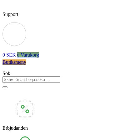
Support
0
SEK
Varukorg
0
Butiksmeny
Sök
Erbjudanden