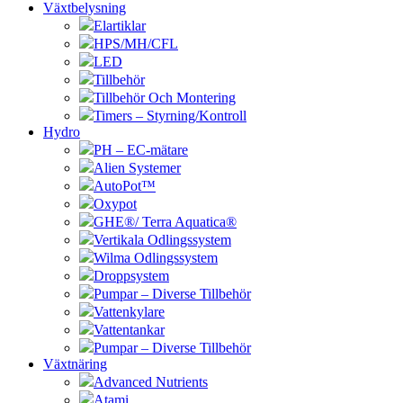
Växtbelysning
Elartiklar
HPS/MH/CFL
LED
Tillbehör
Tillbehör Och Montering
Timers – Styrning/Kontroll
Hydro
PH – EC-mätare
Alien Systemer
AutoPot™
Oxypot
GHE®/ Terra Aquatica®
Vertikala Odlingssystem
Wilma Odlingssystem
Droppsystem
Pumpar – Diverse Tillbehör
Vattenkylare
Vattentankar
Pumpar – Diverse Tillbehör
Växtnäring
Advanced Nutrients
Atami