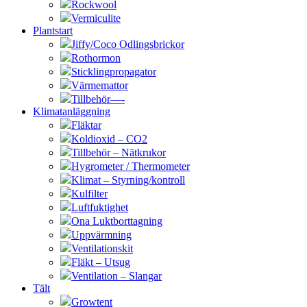
Rockwool
Vermiculite
Plantstart
Jiffy/Coco Odlingsbrickor
Rothormon
Sticklingpropagator
Värmemattor
Tillbehör—-
Klimatanläggning
Fläktar
Koldioxid – CO2
Tillbehör – Nätkrukor
Hygrometer / Thermometer
Klimat – Styrning/kontroll
Kulfilter
Luftfuktighet
Ona Luktborttagning
Uppvärmning
Ventilationskit
Fläkt – Utsug
Ventilation – Slangar
Tält
Growtent