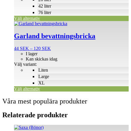
kan
väljas
42 liter
på
76 liter
produktsidan
Välj alternativ
Den
här
produkten
Garland bevattningsbricka
har
flera
Prisintervall:
44
SEK
–
120
SEK
varianter.
44 SEK
I lager
De
till
Kan skickas idag
olika
120 SEK
Välj variant:
alternativen
Liten
kan
väljas
Large
på
XL
produktsidan
Välj alternativ
Våra mest populära produkter
Relaterade produkter