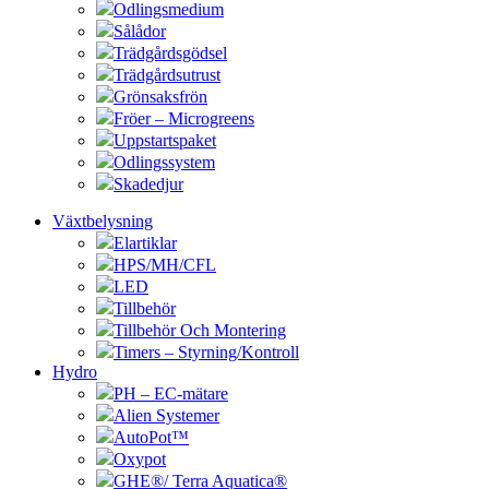
Odlingsmedium
Sålådor
Trädgårdsgödsel
Trädgårdsutrust
Grönsaksfrön
Fröer – Microgreens
Uppstartspaket
Odlingssystem
Skadedjur
Växtbelysning
Elartiklar
HPS/MH/CFL
LED
Tillbehör
Tillbehör Och Montering
Timers – Styrning/Kontroll
Hydro
PH – EC-mätare
Alien Systemer
AutoPot™
Oxypot
GHE®/ Terra Aquatica®