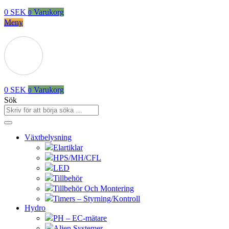
0
SEK
Varukorg
0
Meny
0
SEK
Varukorg
0
Sök
Växtbelysning
Elartiklar
HPS/MH/CFL
LED
Tillbehör
Tillbehör Och Montering
Timers – Styrning/Kontroll
Hydro
PH – EC-mätare
Alien Systemer