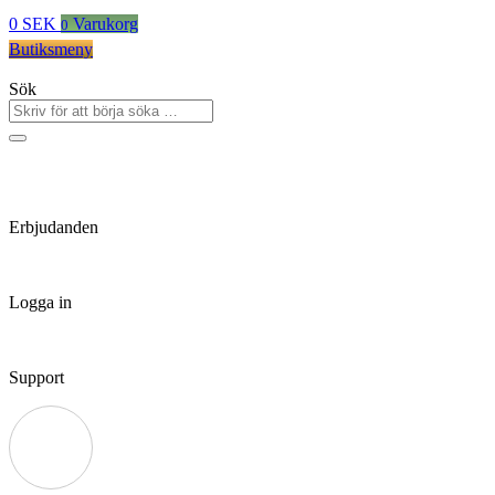
0
SEK
Varukorg
0
Butiksmeny
Sök
Erbjudanden
Logga in
Support