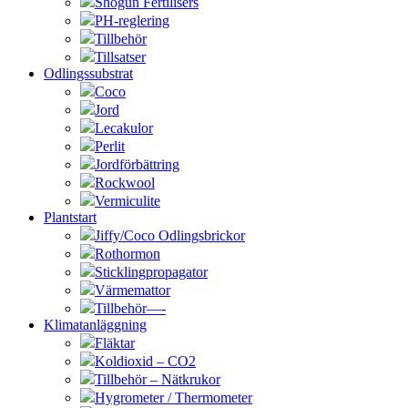
Shogun Fertilisers
PH-reglering
Tillbehör
Tillsatser
Odlingssubstrat
Coco
Jord
Lecakulor
Perlit
Jordförbättring
Rockwool
Vermiculite
Plantstart
Jiffy/Coco Odlingsbrickor
Rothormon
Sticklingpropagator
Värmemattor
Tillbehör—-
Klimatanläggning
Fläktar
Koldioxid – CO2
Tillbehör – Nätkrukor
Hygrometer / Thermometer