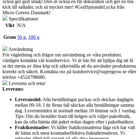
också ger god smak! Den är också en fin dekoration och ger en bra
kick till sallader, och så mycket mer! #GodSpirandeLycka från
Micro Greens Danmark!
Specifikationer
Vikt
N/A
Gram
50 g
,
100 g
Användning
För vägledning och frågor om användning av våra produkter,
vänligen kontakta vår kundservice. Vi är här för att hjälpa dig att få
ut det mesta av dina köp och säkerställa att du använder produkterna
korrekt och säkert. Kontakta oss på
kundservice@supergrow.se
eller
telefon +4524798080.
Leverans och retur
Leverans:
Leveranstid:
Alla beställningar packas och skickas dagligen
mellan 09-18. I de flesta fall skickas alla beställningar samma
dag. Leveranstiden är normalt mellan 16 timmar och 1 vardag.
Tips: Om du beställer fram till helgen och väljer paketbutik,
kan du ofta hämta ditt paket redan dagen efter i paketbutiken.
Fraktkostnader:
Vi håller fraktkostnaderna låga och har valt
de bästa och mest kostnadseffektiva fraktalternativen. Vi
erbjuder alltid full garanti på alla dina leveranser.