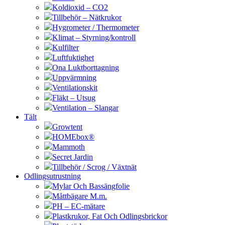
Koldioxid – CO2
Tillbehör – Nätkrukor
Hygrometer / Thermometer
Klimat – Styrning/kontroll
Kulfilter
Luftfuktighet
Ona Luktborttagning
Uppvärmning
Ventilationskit
Fläkt – Utsug
Ventilation – Slangar
Tält
Growtent
HOMEbox®
Mammoth
Secret Jardin
Tillbehör / Scrog / Växtnät
Odlingsutrustning
Mylar Och Bassängfolie
Måttbägare M.m.
PH – EC-mätare
Plastkrukor, Fat Och Odlingsbrickor