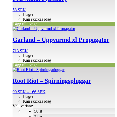
58
SEK
I lager
Kan skickas idag
Lägg till i vagn
Garland – Uppvärmd xl Propagator
713
SEK
I lager
Kan skickas idag
Lägg till i vagn
Den
här
produkten
Root Riot – Spirningspluggar
har
flera
Prisintervall:
90
SEK
–
166
SEK
varianter.
90 SEK
I lager
De
till
Kan skickas idag
olika
166 SEK
Välj variant:
alternativen
50 st
kan
väljas
24 st