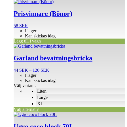
Prisvinnare (Bönor)
58
SEK
I lager
Kan skickas idag
Lägg till i vagn
Den
här
produkten
Garland bevattningsbricka
har
flera
Prisintervall:
44
SEK
–
120
SEK
varianter.
44 SEK
I lager
De
till
Kan skickas idag
olika
120 SEK
Välj variant:
alternativen
Liten
kan
väljas
Large
på
XL
produktsidan
Välj alternativ
Ugro coco block 70L