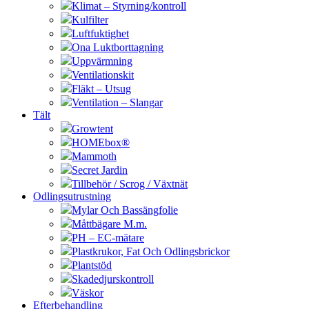
Klimat – Styrning/kontroll
Kulfilter
Luftfuktighet
Ona Luktborttagning
Uppvärmning
Ventilationskit
Fläkt – Utsug
Ventilation – Slangar
Tält
Growtent
HOMEbox®
Mammoth
Secret Jardin
Tillbehör / Scrog / Växtnät
Odlingsutrustning
Mylar Och Bassängfolie
Måttbägare M.m.
PH – EC-mätare
Plastkrukor, Fat Och Odlingsbrickor
Plantstöd
Skadedjurskontroll
Väskor
Efterbehandling