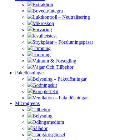
Extraktion
Boveda/Integra
Luktkontroll – Neutralisering
Mikroskop
Förvaring
Kvalitetstest
Strykpåsar – Förslutningspåsar
Trimning
Torkning
Vakuum & Försegling
Vågar Och Tillbehör
Paketlösningar
Belysning – Paketlösningar
Gödningskit
Komplett Kit
Ventilation – Paketlösningar
Microgreens
Tillbehör
Belysning
Odlingsmedium
Sålådor
Trädgårdsgödsel