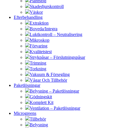
Plantstöd
Skadedjurskontroll
Väskor
Efterbehandling
Extraktion
Boveda/Integra
Luktkontroll – Neutralisering
Mikroskop
Förvaring
Kvalitetstest
Strykpåsar – Förslutningspåsar
Trimning
Torkning
Vakuum & Försegling
Vågar Och Tillbehör
Paketlösningar
Belysning – Paketlösningar
Gödningskit
Komplett Kit
Ventilation – Paketlösningar
Microgreens
Tillbehör
Belysning