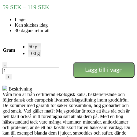
Prisintervall:
59
SEK
–
119
SEK
59 SEK
I lager
till
Kan skickas idag
119 SEK
30 dagars returrätt
50 g
Gram
100 g
Rosa
-
Lägg till i vagn
kål
mängd
+
Beskrivning
Våra frön är från certifierad ekologisk källa, bakterietestade och
följer dansk och europeisk livsmedelslagstiftning inom groddfrön.
De kommer med garanti för säker konsumtion, hög grobarhet och
god smak. Vad gäller mat?: Majsgroddar är redo att ätas råa och är
helt klart också mitt föredragna sätt att äta dem på. Med en hög
hälsostandard tack vare många vitaminer, mineraler, antioxidanter
och proteiner, är de ett bra kosttillskott för en hälsosam vardag. Du
kan till exempel blanda dem i juicer, smoothies och safter, där de