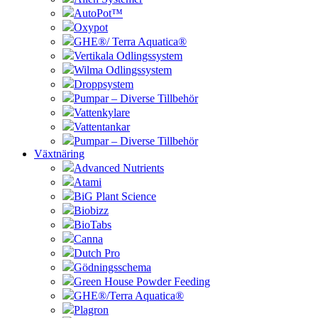
AutoPot™
Oxypot
GHE®/ Terra Aquatica®
Vertikala Odlingssystem
Wilma Odlingssystem
Droppsystem
Pumpar – Diverse Tillbehör
Vattenkylare
Vattentankar
Pumpar – Diverse Tillbehör
Växtnäring
Advanced Nutrients
Atami
BiG Plant Science
Biobizz
BioTabs
Canna
Dutch Pro
Gödningsschema
Green House Powder Feeding
GHE®/Terra Aquatica®
Plagron