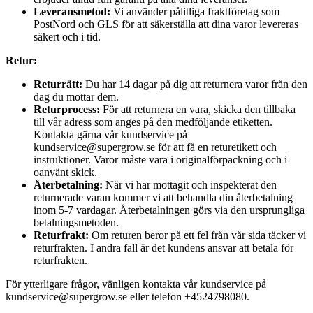
Leveransmetod:
Vi använder pålitliga fraktföretag som
PostNord och GLS för att säkerställa att dina varor levereras
säkert och i tid.
Retur:
Returrätt:
Du har 14 dagar på dig att returnera varor från den
dag du mottar dem.
Returprocess:
För att returnera en vara, skicka den tillbaka
till vår adress som anges på den medföljande etiketten.
Kontakta gärna vår kundservice på
kundservice@supergrow.se för att få en returetikett och
instruktioner. Varor måste vara i originalförpackning och i
oanvänt skick.
Återbetalning:
När vi har mottagit och inspekterat den
returnerade varan kommer vi att behandla din återbetalning
inom 5-7 vardagar. Återbetalningen görs via den ursprungliga
betalningsmetoden.
Returfrakt:
Om returen beror på ett fel från vår sida täcker vi
returfrakten. I andra fall är det kundens ansvar att betala för
returfrakten.
För ytterligare frågor, vänligen kontakta vår kundservice på
kundservice@supergrow.se eller telefon +4524798080.