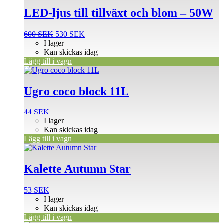
LED-ljus till tillväxt och blom – 50W
Det
Det
600
SEK
530
SEK
ursprungliga
nuvarande
I lager
priset
priset
Kan skickas idag
var:
är:
Lägg till i vagn
600 SEK.
530 SEK.
Ugro coco block 11L
44
SEK
I lager
Kan skickas idag
Lägg till i vagn
Kalette Autumn Star
53
SEK
I lager
Kan skickas idag
Lägg till i vagn