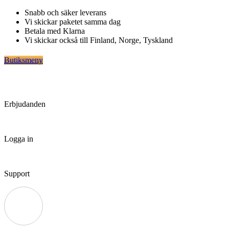
Hoppa
Snabb och säker leverans
till
Vi skickar paketet samma dag
innehåll
Betala med Klarna
Vi skickar också till Finland, Norge, Tyskland
Butiksmeny
Erbjudanden
Logga in
Support