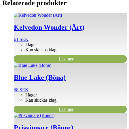
Relaterade produkter
Kelvedon Wonder (Ärt)
61
SEK
I lager
Kan skickas idag
Läs mer
Blue Lake (Böna)
58
SEK
I lager
Kan skickas idag
Läs mer
Prisvinnare (Bönor)