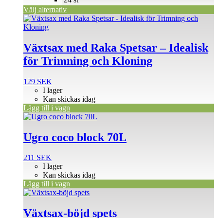
på
Välj alternativ
produktsidan
Växtsax med Raka Spetsar – Idealisk
för Trimning och Kloning
129
SEK
I lager
Kan skickas idag
Lägg till i vagn
Ugro coco block 70L
211
SEK
I lager
Kan skickas idag
Lägg till i vagn
Växtsax-böjd spets