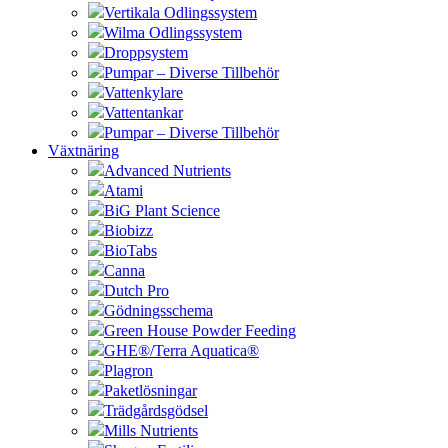
Vertikala Odlingssystem
Wilma Odlingssystem
Droppsystem
Pumpar – Diverse Tillbehör
Vattenkylare
Vattentankar
Pumpar – Diverse Tillbehör
Växtnäring
Advanced Nutrients
Atami
BiG Plant Science
Biobizz
BioTabs
Canna
Dutch Pro
Gödningsschema
Green House Powder Feeding
GHE®/Terra Aquatica®
Plagron
Paketlösningar
Trädgårdsgödsel
Mills Nutrients