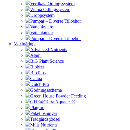
Vertikala Odlingssystem
Wilma Odlingssystem
Droppsystem
Pumpar – Diverse Tillbehör
Vattenkylare
Vattentankar
Pumpar – Diverse Tillbehör
Växtnäring
Advanced Nutrients
Atami
BiG Plant Science
Biobizz
BioTabs
Canna
Dutch Pro
Gödningsschema
Green House Powder Feeding
GHE®/Terra Aquatica®
Plagron
Paketlösningar
Trädgårdsgödsel
Mills Nutrients