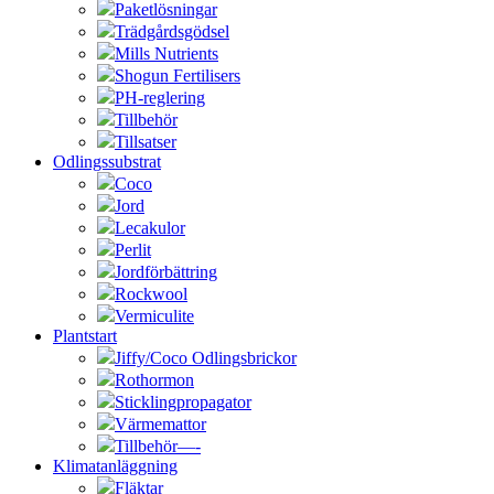
Paketlösningar
Trädgårdsgödsel
Mills Nutrients
Shogun Fertilisers
PH-reglering
Tillbehör
Tillsatser
Odlingssubstrat
Coco
Jord
Lecakulor
Perlit
Jordförbättring
Rockwool
Vermiculite
Plantstart
Jiffy/Coco Odlingsbrickor
Rothormon
Sticklingpropagator
Värmemattor
Tillbehör—-
Klimatanläggning
Fläktar