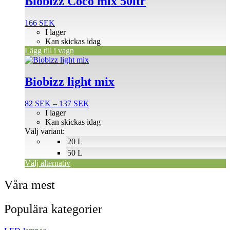
Biobizz Coco mix 50ltr
166
SEK
I lager
Kan skickas idag
Lägg till i vagn
Den
här
produkten
Biobizz light mix
har
flera
Prisintervall:
82
SEK
–
137
SEK
varianter.
82 SEK
I lager
De
till
Kan skickas idag
olika
137 SEK
Välj variant:
alternativen
20 L
kan
väljas
50 L
på
Välj alternativ
produktsidan
Våra mest
Populära kategorier