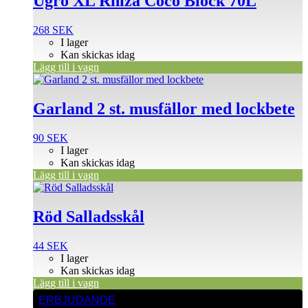
Ugro XL Rhiza Coco Block 70L
268
SEK
I lager
Kan skickas idag
Lägg till i vagn
Garland 2 st. musfällor med lockbete
90
SEK
I lager
Kan skickas idag
Lägg till i vagn
Röd Salladsskål
44
SEK
I lager
Kan skickas idag
Lägg till i vagn
ERBJUDANDE