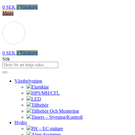
0
SEK
Varukorg
0
Meny
0
SEK
Varukorg
0
Sök
Växtbelysning
Elartiklar
HPS/MH/CFL
LED
Tillbehör
Tillbehör Och Montering
Timers – Styrning/Kontroll
Hydro
PH – EC-mätare
Alien Systemer