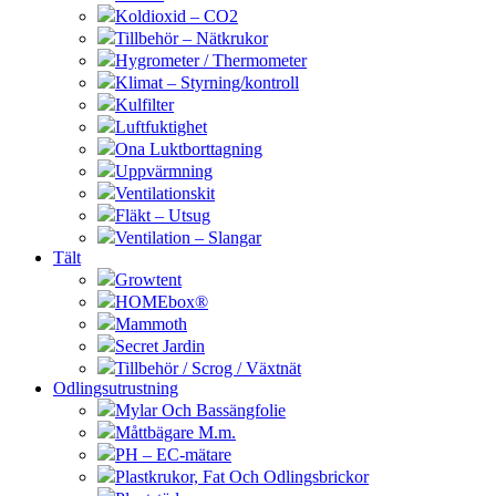
Koldioxid – CO2
Tillbehör – Nätkrukor
Hygrometer / Thermometer
Klimat – Styrning/kontroll
Kulfilter
Luftfuktighet
Ona Luktborttagning
Uppvärmning
Ventilationskit
Fläkt – Utsug
Ventilation – Slangar
Tält
Growtent
HOMEbox®
Mammoth
Secret Jardin
Tillbehör / Scrog / Växtnät
Odlingsutrustning
Mylar Och Bassängfolie
Måttbägare M.m.
PH – EC-mätare
Plastkrukor, Fat Och Odlingsbrickor