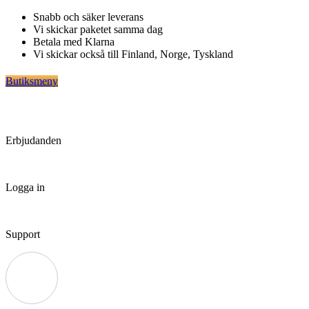
Hoppa
Snabb och säker leverans
till
Vi skickar paketet samma dag
innehåll
Betala med Klarna
Vi skickar också till Finland, Norge, Tyskland
Butiksmeny
Erbjudanden
Logga in
Support