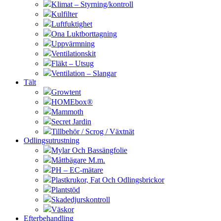
Klimat – Styrning/kontroll
Kulfilter
Luftfuktighet
Ona Luktborttagning
Uppvärmning
Ventilationskit
Fläkt – Utsug
Ventilation – Slangar
Tält
Growtent
HOMEbox®
Mammoth
Secret Jardin
Tillbehör / Scrog / Växtnät
Odlingsutrustning
Mylar Och Bassängfolie
Måttbägare M.m.
PH – EC-mätare
Plastkrukor, Fat Och Odlingsbrickor
Plantstöd
Skadedjurskontroll
Väskor
Efterbehandling