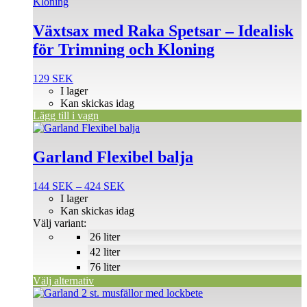
Växtsax med Raka Spetsar – Idealisk
för Trimning och Kloning
129
SEK
I lager
Kan skickas idag
Lägg till i vagn
Den
här
produkten
Garland Flexibel balja
har
flera
Prisintervall:
144
SEK
–
424
SEK
varianter.
144 SEK
I lager
De
till
Kan skickas idag
olika
424 SEK
Välj variant:
alternativen
26 liter
kan
väljas
42 liter
på
76 liter
produktsidan
Välj alternativ