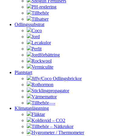
Shogun Fertilisers
PH-reglering
Tillbehör
Tillsatser
Odlingssubstrat
Coco
Jord
Lecakulor
Perlit
Jordförbättring
Rockwool
Vermiculite
Plantstart
Jiffy/Coco Odlingsbrickor
Rothormon
Sticklingpropagator
Värmemattor
Tillbehör—-
Klimatanläggning
Fläktar
Koldioxid – CO2
Tillbehör – Nätkrukor
Hygrometer / Thermometer