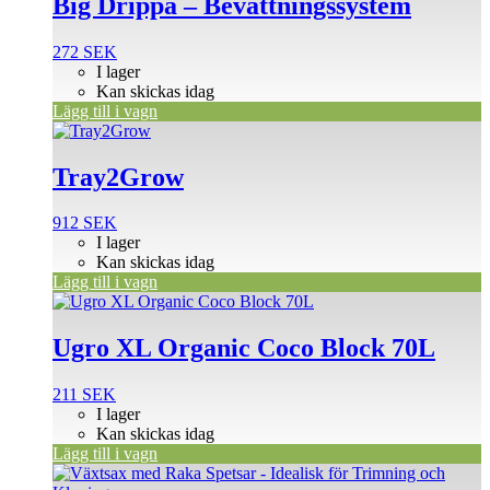
Big Drippa – Bevattningssystem
272
SEK
I lager
Kan skickas idag
Lägg till i vagn
Tray2Grow
912
SEK
I lager
Kan skickas idag
Lägg till i vagn
Ugro XL Organic Coco Block 70L
211
SEK
I lager
Kan skickas idag
Lägg till i vagn