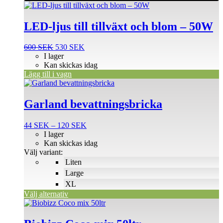
LED-ljus till tillväxt och blom – 50W
Det
Det
600
SEK
530
SEK
ursprungliga
nuvarande
I lager
priset
priset
Kan skickas idag
var:
är:
Lägg till i vagn
Den
600 SEK.
530 SEK.
här
produkten
Garland bevattningsbricka
har
flera
Prisintervall:
44
SEK
–
120
SEK
varianter.
44 SEK
I lager
De
till
Kan skickas idag
olika
120 SEK
Välj variant:
alternativen
Liten
kan
väljas
Large
på
XL
produktsidan
Välj alternativ