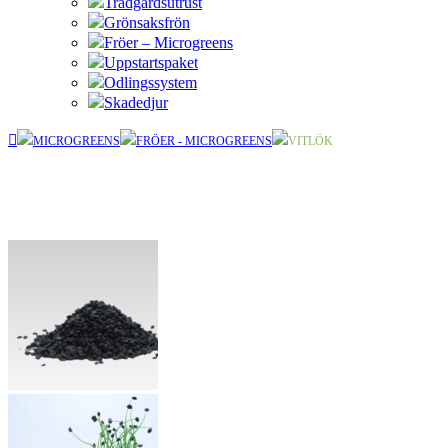
Trädgårdsutrust
Grönsaksfrön
Fröer – Microgreens
Uppstartspaket
Odlingssystem
Skadedjur
MICROGREENS
FRÖER - MICROGREENS
VITLÖK