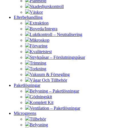
Plantstöd
Skadedjurskontroll
Väskor
Efterbehandling
Extraktion
Boveda/Integra
Luktkontroll – Neutralisering
Mikroskop
Förvaring
Kvalitetstest
Strykpåsar – Förslutningspåsar
Trimning
Torkning
Vakuum & Försegling
Vågar Och Tillbehör
Paketlösningar
Belysning – Paketlösningar
Gödningskit
Komplett Kit
Ventilation – Paketlösningar
Microgreens
Tillbehör
Belysning