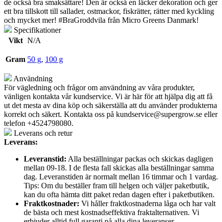
de också bra smaksättare! Den är också en läcker dekoration och ger
ett bra tillskott till sallader, ostmackor, fiskrätter, rätter med kyckling
och mycket mer! #BraGroddvila från Micro Greens Danmark!
Specifikationer
Vikt
N/A
Gram
50 g
,
100 g
Användning
För vägledning och frågor om användning av våra produkter,
vänligen kontakta vår kundservice. Vi är här för att hjälpa dig att få
ut det mesta av dina köp och säkerställa att du använder produkterna
korrekt och säkert. Kontakta oss på
kundservice@supergrow.se
eller
telefon +4524798080.
Leverans och retur
Leverans:
Leveranstid:
Alla beställningar packas och skickas dagligen
mellan 09-18. I de flesta fall skickas alla beställningar samma
dag. Leveranstiden är normalt mellan 16 timmar och 1 vardag.
Tips: Om du beställer fram till helgen och väljer paketbutik,
kan du ofta hämta ditt paket redan dagen efter i paketbutiken.
Fraktkostnader:
Vi håller fraktkostnaderna låga och har valt
de bästa och mest kostnadseffektiva fraktalternativen. Vi
erbjuder alltid full garanti på alla dina leveranser.