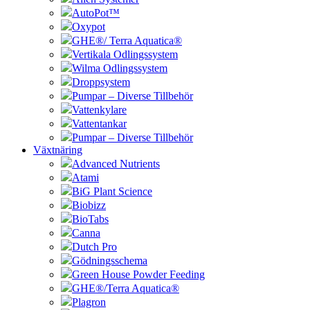
AutoPot™
Oxypot
GHE®/ Terra Aquatica®
Vertikala Odlingssystem
Wilma Odlingssystem
Droppsystem
Pumpar – Diverse Tillbehör
Vattenkylare
Vattentankar
Pumpar – Diverse Tillbehör
Växtnäring
Advanced Nutrients
Atami
BiG Plant Science
Biobizz
BioTabs
Canna
Dutch Pro
Gödningsschema
Green House Powder Feeding
GHE®/Terra Aquatica®
Plagron