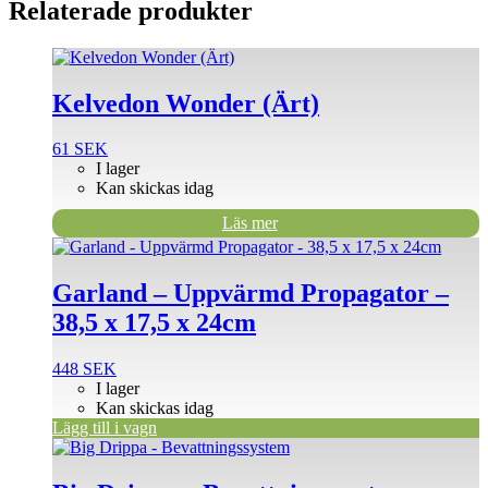
Relaterade produkter
Kelvedon Wonder (Ärt)
61
SEK
I lager
Kan skickas idag
Läs mer
Garland – Uppvärmd Propagator –
38,5 x 17,5 x 24cm
448
SEK
I lager
Kan skickas idag
Lägg till i vagn