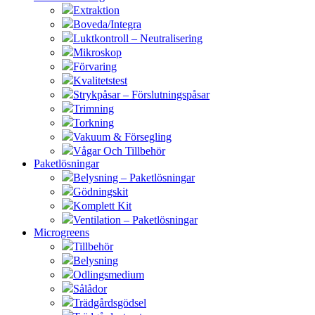
Extraktion
Boveda/Integra
Luktkontroll – Neutralisering
Mikroskop
Förvaring
Kvalitetstest
Strykpåsar – Förslutningspåsar
Trimning
Torkning
Vakuum & Försegling
Vågar Och Tillbehör
Paketlösningar
Belysning – Paketlösningar
Gödningskit
Komplett Kit
Ventilation – Paketlösningar
Microgreens
Tillbehör
Belysning
Odlingsmedium
Sålådor
Trädgårdsgödsel