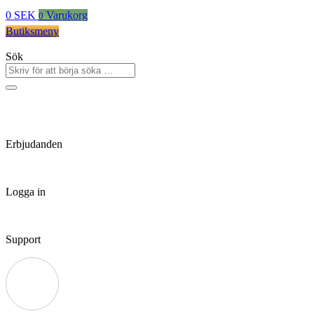
0
SEK
Varukorg
0
Butiksmeny
Sök
Erbjudanden
Logga in
Support