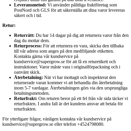
Leveransmetod:
Vi använder pålitliga fraktföretag som
PostNord och GLS för att säkerställa att dina varor levereras
säkert och i tid.
Retur:
Returrätt:
Du har 14 dagar på dig att returnera varor från den
dag du mottar dem.
Returprocess:
För att returnera en vara, skicka den tillbaka
till vår adress som anges på den medföljande etiketten.
Kontakta gärna vår kundservice på
kundservice@supergrow.se för att få en returetikett och
instruktioner. Varor måste vara i originalförpackning och i
oanvänt skick.
Återbetalning:
När vi har mottagit och inspekterat den
returnerade varan kommer vi att behandla din återbetalning
inom 5-7 vardagar. Återbetalningen görs via den ursprungliga
betalningsmetoden.
Returfrakt:
Om returen beror på ett fel från vår sida täcker vi
returfrakten. I andra fall är det kundens ansvar att betala för
returfrakten.
För ytterligare frågor, vänligen kontakta vår kundservice på
kundservice@supergrow.se eller telefon +4524798080.