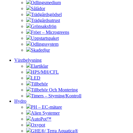
Odlingsmedium
Sålådor
Trädgårdsgödsel
Trädgårdsutrust
Grönsaksfrön
Fröer – Microgreens
Uppstartspaket
Odlingssystem
Skadedjur
Växtbelysning
Elartiklar
HPS/MH/CFL
LED
Tillbehör
Tillbehör Och Montering
Timers – Styrning/Kontroll
Hydro
PH – EC-mätare
Alien Systemer
AutoPot™
Oxypot
GHE®/ Terra Aquatica®