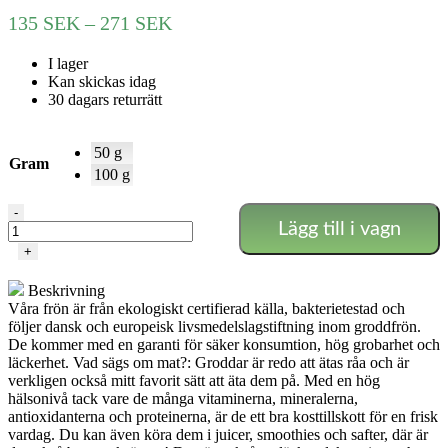
Prisintervall:
135
SEK
–
271
SEK
135 SEK
I lager
till
Kan skickas idag
271 SEK
30 dagars returrätt
50 g
Gram
100 g
Vitlök
-
Lägg till i vagn
mängd
+
Beskrivning
Våra frön är från ekologiskt certifierad källa, bakterietestad och
följer dansk och europeisk livsmedelslagstiftning inom groddfrön.
De kommer med en garanti för säker konsumtion, hög grobarhet och
läckerhet. Vad sägs om mat?: Groddar är redo att ätas råa och är
verkligen också mitt favorit sätt att äta dem på. Med en hög
hälsonivå tack vare de många vitaminerna, mineralerna,
antioxidanterna och proteinerna, är de ett bra kosttillskott för en frisk
vardag. Du kan även köra dem i juicer, smoothies och safter, där är