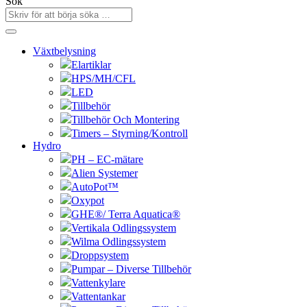
Sök
Växtbelysning
Elartiklar
HPS/MH/CFL
LED
Tillbehör
Tillbehör Och Montering
Timers – Styrning/Kontroll
Hydro
PH – EC-mätare
Alien Systemer
AutoPot™
Oxypot
GHE®/ Terra Aquatica®
Vertikala Odlingssystem
Wilma Odlingssystem
Droppsystem
Pumpar – Diverse Tillbehör
Vattenkylare
Vattentankar