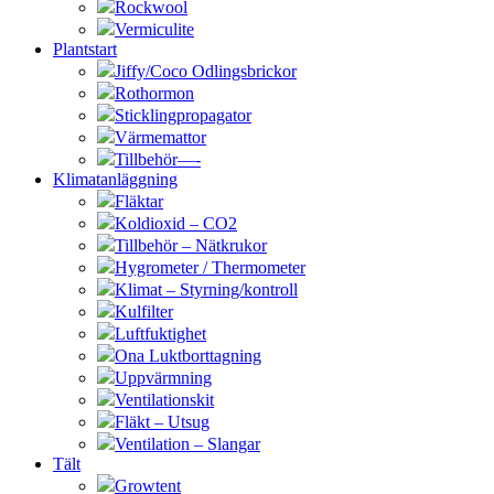
Rockwool
Vermiculite
Plantstart
Jiffy/Coco Odlingsbrickor
Rothormon
Sticklingpropagator
Värmemattor
Tillbehör—-
Klimatanläggning
Fläktar
Koldioxid – CO2
Tillbehör – Nätkrukor
Hygrometer / Thermometer
Klimat – Styrning/kontroll
Kulfilter
Luftfuktighet
Ona Luktborttagning
Uppvärmning
Ventilationskit
Fläkt – Utsug
Ventilation – Slangar
Tält
Growtent