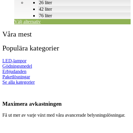
26 liter
kan
väljas
42 liter
på
76 liter
produktsidan
Välj alternativ
Våra mest
Populära kategorier
LED-lampor
Gödningsmedel
Erbjudanden
Paketlösningar
Se alla kategorier
Maximera avkastningen
Få ut mer av varje växt med våra avancerade belysningslösningar.