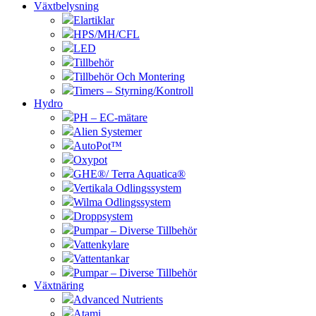
Växtbelysning
Elartiklar
HPS/MH/CFL
LED
Tillbehör
Tillbehör Och Montering
Timers – Styrning/Kontroll
Hydro
PH – EC-mätare
Alien Systemer
AutoPot™
Oxypot
GHE®/ Terra Aquatica®
Vertikala Odlingssystem
Wilma Odlingssystem
Droppsystem
Pumpar – Diverse Tillbehör
Vattenkylare
Vattentankar
Pumpar – Diverse Tillbehör
Växtnäring
Advanced Nutrients
Atami