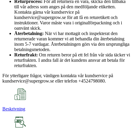
Returprocess:
För att returnera en vara, skicka den tillbaka
till vår adress som anges på den medföljande etiketten.
Kontakta gärna vår kundservice på
kundservice@supergrow.se för att få en returetikett och
instruktioner. Varor måste vara i originalförpackning och i
oanvänt skick.
Återbetalning:
När vi har mottagit och inspekterat den
returnerade varan kommer vi att behandla din återbetalning
inom 5-7 vardagar. Återbetalningen görs via den ursprungliga
betalningsmetoden.
Returfrakt:
Om returen beror på ett fel från vår sida täcker vi
returfrakten. I andra fall är det kundens ansvar att betala för
returfrakten.
För ytterligare frågor, vänligen kontakta vår kundservice på
kundservice@supergrow.se eller telefon +4524798080.
Beskrivning