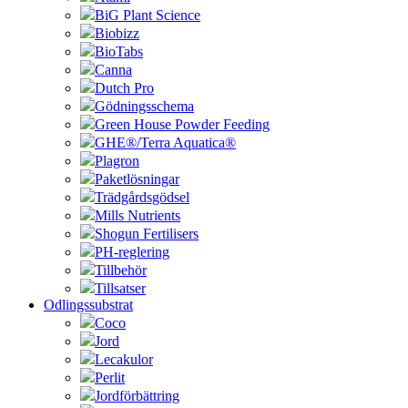
BiG Plant Science
Biobizz
BioTabs
Canna
Dutch Pro
Gödningsschema
Green House Powder Feeding
GHE®/Terra Aquatica®
Plagron
Paketlösningar
Trädgårdsgödsel
Mills Nutrients
Shogun Fertilisers
PH-reglering
Tillbehör
Tillsatser
Odlingssubstrat
Coco
Jord
Lecakulor
Perlit
Jordförbättring