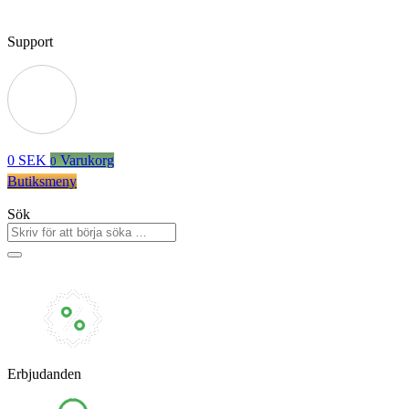
Support
0
SEK
Varukorg
0
Butiksmeny
Sök
Erbjudanden