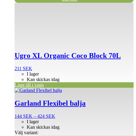
Ugro XL Organic Coco Block 70L
211
SEK
I lager
Kan skickas idag
Lägg till i vagn
Den
här
produkten
Garland Flexibel balja
har
flera
Prisintervall:
144
SEK
–
424
SEK
varianter.
144 SEK
I lager
De
till
Kan skickas idag
olika
424 SEK
Välj variant:
alternativen