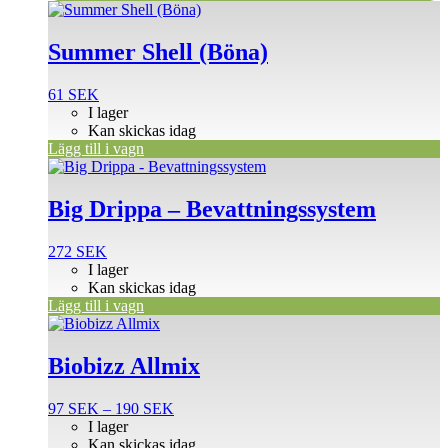
Summer Shell (Böna)
61
SEK
I lager
Kan skickas idag
Lägg till i vagn
Big Drippa – Bevattningssystem
272
SEK
I lager
Kan skickas idag
Lägg till i vagn
Den
här
produkten
Biobizz Allmix
har
flera
Prisintervall:
97
SEK
–
190
SEK
varianter.
97 SEK
I lager
De
till
Kan skickas idag