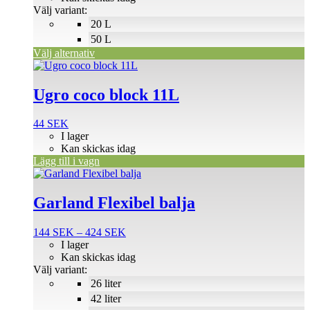
olika
190 SEK
Välj variant:
alternativen
20 L
kan
väljas
50 L
på
Välj alternativ
produktsidan
Ugro coco block 11L
44
SEK
I lager
Kan skickas idag
Lägg till i vagn
Den
här
produkten
Garland Flexibel balja
har
flera
Prisintervall:
144
SEK
–
424
SEK
varianter.
144 SEK
I lager
De
till
Kan skickas idag
olika
424 SEK
Välj variant:
alternativen
26 liter
kan
väljas
42 liter
på