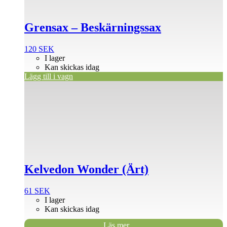
Grensax – Beskärningssax
120
SEK
I lager
Kan skickas idag
Lägg till i vagn
Kelvedon Wonder (Ärt)
61
SEK
I lager
Kan skickas idag
Läs mer