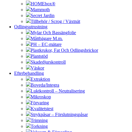
HOMEbox®
Mammoth
Secret Jardin
Tillbehör / Scrog / Växtnät
Odlingsutrustning
Mylar Och Bassängfolie
Måttbägare M.m.
PH – EC-mätare
Plastkrukor, Fat Och Odlingsbrickor
Plantstöd
Skadedjurskontroll
Väskor
Efterbehandling
Extraktion
Boveda/Integra
Luktkontroll – Neutralisering
Mikroskop
Förvaring
Kvalitetstest
Strykpåsar – Förslutningspåsar
Trimning
Torkning