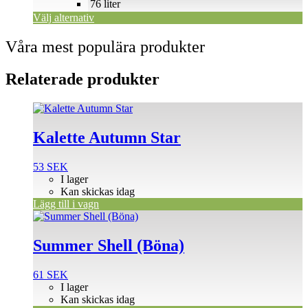
76 liter
produktsidan
Välj alternativ
Våra mest populära produkter
Relaterade produkter
Kalette Autumn Star
53
SEK
I lager
Kan skickas idag
Lägg till i vagn
Summer Shell (Böna)
61
SEK
I lager
Kan skickas idag