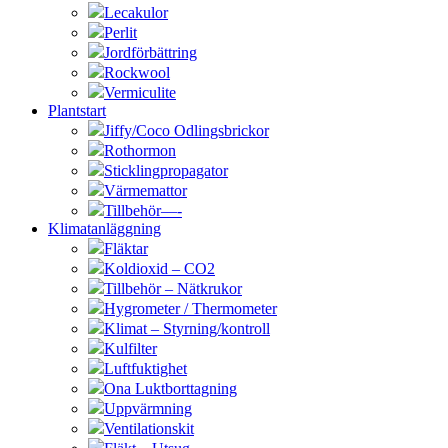
Lecakulor
Perlit
Jordförbättring
Rockwool
Vermiculite
Plantstart
Jiffy/Coco Odlingsbrickor
Rothormon
Sticklingpropagator
Värmemattor
Tillbehör—-
Klimatanläggning
Fläktar
Koldioxid – CO2
Tillbehör – Nätkrukor
Hygrometer / Thermometer
Klimat – Styrning/kontroll
Kulfilter
Luftfuktighet
Ona Luktborttagning
Uppvärmning
Ventilationskit