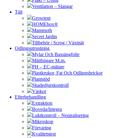
Fläkt – Utsug
Ventilation – Slangar
Tält
Growtent
HOMEbox®
Mammoth
Secret Jardin
Tillbehör / Scrog / Växtnät
Odlingsutrustning
Mylar Och Bassängfolie
Måttbägare M.m.
PH – EC-mätare
Plastkrukor, Fat Och Odlingsbrickor
Plantstöd
Skadedjurskontroll
Väskor
Efterbehandling
Extraktion
Boveda/Integra
Luktkontroll – Neutralisering
Mikroskop
Förvaring
Kvalitetstest