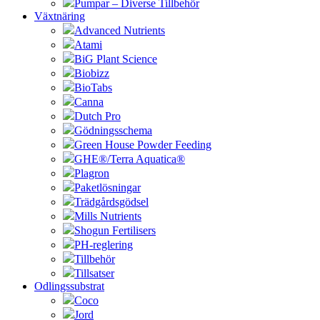
Pumpar – Diverse Tillbehör
Växtnäring
Advanced Nutrients
Atami
BiG Plant Science
Biobizz
BioTabs
Canna
Dutch Pro
Gödningsschema
Green House Powder Feeding
GHE®/Terra Aquatica®
Plagron
Paketlösningar
Trädgårdsgödsel
Mills Nutrients
Shogun Fertilisers
PH-reglering
Tillbehör
Tillsatser
Odlingssubstrat
Coco
Jord