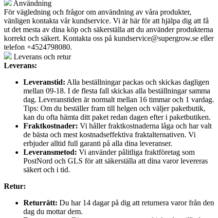
Användning
För vägledning och frågor om användning av våra produkter,
vänligen kontakta vår kundservice. Vi är här för att hjälpa dig att få
ut det mesta av dina köp och säkerställa att du använder produkterna
korrekt och säkert. Kontakta oss på
kundservice@supergrow.se
eller
telefon +4524798080.
Leverans och retur
Leverans:
Leveranstid:
Alla beställningar packas och skickas dagligen
mellan 09-18. I de flesta fall skickas alla beställningar samma
dag. Leveranstiden är normalt mellan 16 timmar och 1 vardag.
Tips: Om du beställer fram till helgen och väljer paketbutik,
kan du ofta hämta ditt paket redan dagen efter i paketbutiken.
Fraktkostnader:
Vi håller fraktkostnaderna låga och har valt
de bästa och mest kostnadseffektiva fraktalternativen. Vi
erbjuder alltid full garanti på alla dina leveranser.
Leveransmetod:
Vi använder pålitliga fraktföretag som
PostNord och GLS för att säkerställa att dina varor levereras
säkert och i tid.
Retur:
Returrätt:
Du har 14 dagar på dig att returnera varor från den
dag du mottar dem.