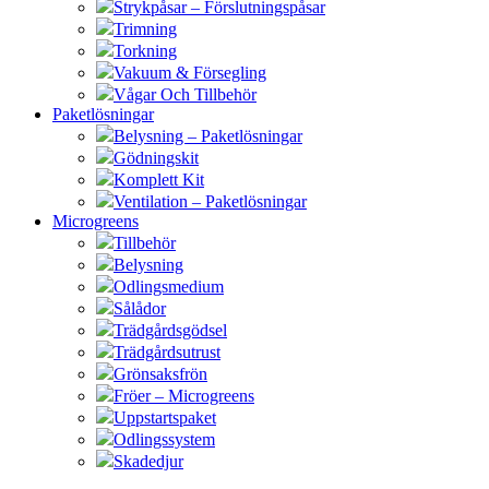
Strykpåsar – Förslutningspåsar
Trimning
Torkning
Vakuum & Försegling
Vågar Och Tillbehör
Paketlösningar
Belysning – Paketlösningar
Gödningskit
Komplett Kit
Ventilation – Paketlösningar
Microgreens
Tillbehör
Belysning
Odlingsmedium
Sålådor
Trädgårdsgödsel
Trädgårdsutrust
Grönsaksfrön
Fröer – Microgreens
Uppstartspaket
Odlingssystem
Skadedjur