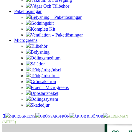
Vakuum & Försegling
Vågar Och Tillbehör
Paketlösningar
Belysning – Paketlösningar
Gödningskit
Komplett Kit
Ventilation – Paketlösningar
Microgreens
Tillbehör
Belysning
Odlingsmedium
Sålådor
Trädgårdsgödsel
Trädgårdsutrust
Grönsaksfrön
Fröer – Microgreens
Uppstartspaket
Odlingssystem
Skadedjur
MICROGREENS
GRÖNSAKSFRÖN
ÄRTOR & BÖNOR
ALDERMAN
(ÄRTER)