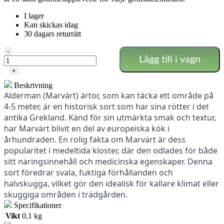
I lager
Kan skickas idag
30 dagars returrätt
Alderman
-
Lägg till i vagn
(Ärter)
mängd
+
Beskrivning
Alderman (Marvärt) ärtor, som kan täcka ett område på
4-5 meter, är en historisk sort som har sina rötter i det
antika Grekland. Känd för sin utmärkta smak och textur,
har Marvärt blivit en del av europeiska kök i
århundraden. En rolig fakta om Marvärt är dess
popularitet i medeltida kloster, där den odlades för både
sitt näringsinnehåll och medicinska egenskaper. Denna
sort föredrar svala, fuktiga förhållanden och
halvskugga, vilket gör den idealisk för kallare klimat eller
skuggiga områden i trädgården.
Specifikationer
Vikt
0,1 kg