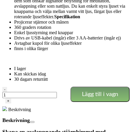
dem som önskar lugnande belysning för meditation,
avslappning eller som nattljus. Du kan enkelt styra ljuset via
knapparna och välja mellan varmt vitt ljus, färgat ljus eller
roterande ljuseffekter.
Specifikation
Projicerar stjärnor och månen
360 graders rotation
Enkel ljusstyrning med knappar
Drivs av USB-kabel (ingår) eller 3 AA-batterier (ingår ej)
Avtagbar kupol för olika ljuseffekter
finns i olika färger
I lager
Kan skickas idag
30 dagars returrätt
Magisk
-
Lägg till i vagn
Stjärnhimmel
Lampa
+
mängd
Beskrivning
Beskrivning
Skapa en avslappnande stjärnhimmel med