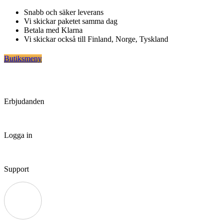
Hoppa
Snabb och säker leverans
till
Vi skickar paketet samma dag
innehåll
Betala med Klarna
Vi skickar också till Finland, Norge, Tyskland
Butiksmeny
Erbjudanden
Logga in
Support