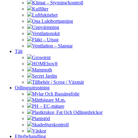
Klimat – Styrning/kontroll
Kulfilter
Luftfuktighet
Ona Luktborttagning
Uppvärmning
Ventilationskit
Fläkt – Utsug
Ventilation – Slangar
Tält
Growtent
HOMEbox®
Mammoth
Secret Jardin
Tillbehör / Scrog / Växtnät
Odlingsutrustning
Mylar Och Bassängfolie
Måttbägare M.m.
PH – EC-mätare
Plastkrukor, Fat Och Odlingsbrickor
Plantstöd
Skadedjurskontroll
Väskor
Efterbehandling