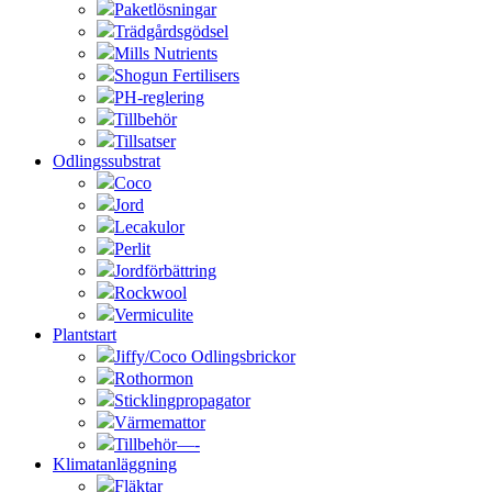
Paketlösningar
Trädgårdsgödsel
Mills Nutrients
Shogun Fertilisers
PH-reglering
Tillbehör
Tillsatser
Odlingssubstrat
Coco
Jord
Lecakulor
Perlit
Jordförbättring
Rockwool
Vermiculite
Plantstart
Jiffy/Coco Odlingsbrickor
Rothormon
Sticklingpropagator
Värmemattor
Tillbehör—-
Klimatanläggning
Fläktar