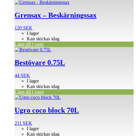
Grensax – Beskärningssax
120
SEK
I lager
Kan skickas idag
Lägg till i vagn
Bestövare 0.75L
44
SEK
I lager
Kan skickas idag
Lägg till i vagn
Ugro coco block 70L
211
SEK
I lager
Kan skickas idag