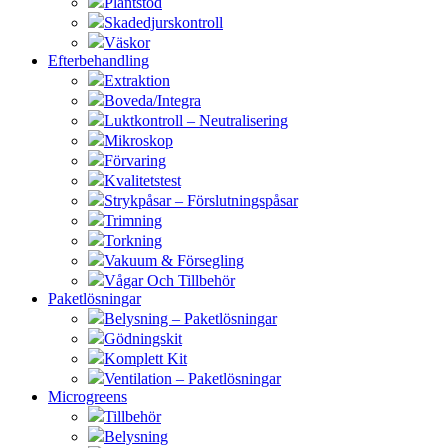
Plantstöd
Skadedjurskontroll
Väskor
Efterbehandling
Extraktion
Boveda/Integra
Luktkontroll – Neutralisering
Mikroskop
Förvaring
Kvalitetstest
Strykpåsar – Förslutningspåsar
Trimning
Torkning
Vakuum & Försegling
Vågar Och Tillbehör
Paketlösningar
Belysning – Paketlösningar
Gödningskit
Komplett Kit
Ventilation – Paketlösningar
Microgreens
Tillbehör
Belysning