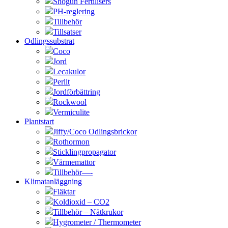
Shogun Fertilisers
PH-reglering
Tillbehör
Tillsatser
Odlingssubstrat
Coco
Jord
Lecakulor
Perlit
Jordförbättring
Rockwool
Vermiculite
Plantstart
Jiffy/Coco Odlingsbrickor
Rothormon
Sticklingpropagator
Värmemattor
Tillbehör—-
Klimatanläggning
Fläktar
Koldioxid – CO2
Tillbehör – Nätkrukor
Hygrometer / Thermometer