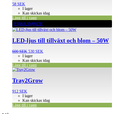
58
SEK
I lager
Kan skickas idag
Lägg till i vagn
ERBJUDANDE
LED-ljus till tillväxt och blom – 50W
Det
Det
600
SEK
530
SEK
ursprungliga
nuvarande
I lager
priset
priset
Kan skickas idag
var:
är:
Lägg till i vagn
600 SEK.
530 SEK.
Tray2Grow
912
SEK
I lager
Kan skickas idag
Lägg till i vagn