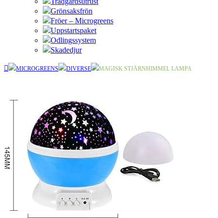
Trädgårdsutrust
Grönsaksfrön
Fröer – Microgreens
Uppstartspaket
Odlingssystem
Skadedjur
MICROGREENS
DIVERSE
MAGISK STJÄRNHIMMEL LAMPA