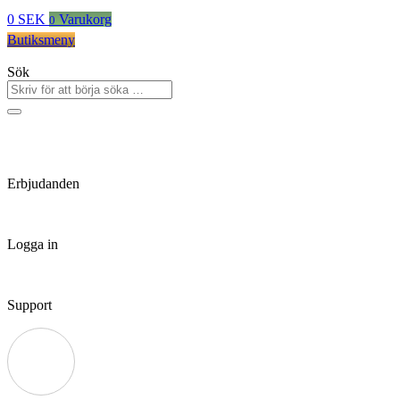
0
SEK
Varukorg
0
Butiksmeny
Sök
Erbjudanden
Logga in
Support