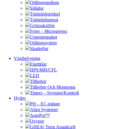
Odlingsmedium
Sålådor
Trädgårdsgödsel
Trädgårdsutrust
Grönsaksfrön
Fröer – Microgreens
Uppstartspaket
Odlingssystem
Skadedjur
Växtbelysning
Elartiklar
HPS/MH/CFL
LED
Tillbehör
Tillbehör Och Montering
Timers – Styrning/Kontroll
Hydro
PH – EC-mätare
Alien Systemer
AutoPot™
Oxypot
GHE®/ Terra Aquatica®