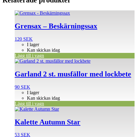
Relaterade produkter
Grensax – Beskärningssax
120
SEK
I lager
Kan skickas idag
Lägg till i vagn
Garland 2 st. musfällor med lockbete
90
SEK
I lager
Kan skickas idag
Lägg till i vagn
Kalette Autumn Star
53
SEK