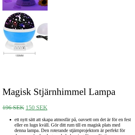
Magisk Stjärnhimmel Lampa
Det
Det
196
SEK
150
SEK
ursprungliga
nuvarande
ett nytt sätt att skapa atmosfär på, oavsett om det är för en fest
priset
priset
eller en lugn kväll. Gör ditt rum till en magisk plats med
var:
är:
denna lampa. Den roterande stjärnprojektorn är perfekt för
196 SEK.
150 SEK.