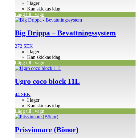
I lager
Kan skickas idag
Lägg till i vagn
Big Drippa – Bevattningssystem
272
SEK
I lager
Kan skickas idag
Lägg till i vagn
Ugro coco block 11L
44
SEK
I lager
Kan skickas idag
Lägg till i vagn
Prisvinnare (Bönor)