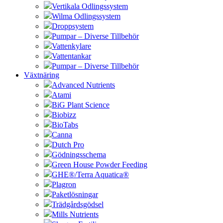
Vertikala Odlingssystem
Wilma Odlingssystem
Droppsystem
Pumpar – Diverse Tillbehör
Vattenkylare
Vattentankar
Pumpar – Diverse Tillbehör
Växtnäring
Advanced Nutrients
Atami
BiG Plant Science
Biobizz
BioTabs
Canna
Dutch Pro
Gödningsschema
Green House Powder Feeding
GHE®/Terra Aquatica®
Plagron
Paketlösningar
Trädgårdsgödsel
Mills Nutrients