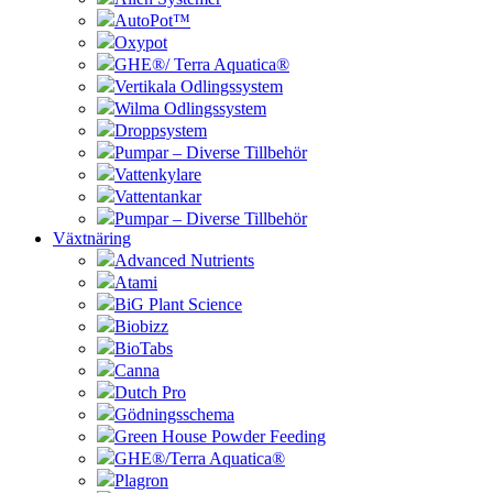
AutoPot™
Oxypot
GHE®/ Terra Aquatica®
Vertikala Odlingssystem
Wilma Odlingssystem
Droppsystem
Pumpar – Diverse Tillbehör
Vattenkylare
Vattentankar
Pumpar – Diverse Tillbehör
Växtnäring
Advanced Nutrients
Atami
BiG Plant Science
Biobizz
BioTabs
Canna
Dutch Pro
Gödningsschema
Green House Powder Feeding
GHE®/Terra Aquatica®
Plagron