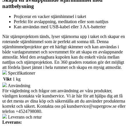
nattbelysning
Projicerar en vacker stjärnhimmel i taket
Perfekt för avslappning, meditation eller som nattljus
Kan användas med USB-kabel eller 3 AA-batterier
När stjärnprojektorn tänds, lyser stjärnorna upp i taket och skapar en
roterande stjärnhimmel som är perfekt att somna till. Denna
stjärnhimmelprojektor ger ett härligt skimmer och kan användas i
både vardagsrummet och sovrummet för att skapa en avslappnande
atmosfär. Med den avtagbara kupolen kan du enkelt växla mellan
nattljus och stjärnprojektion. En 360 graders rotation gör det möjligt
att fördela ljuset jämnt i hela rummet och skapa en mysig atmosfär.
Specifikationer
Vikt
1 kg
Användning
För vägledning och frågor om användning av våra produkter,
vänligen kontakta vår kundservice. Vi är här för att hjälpa dig att få
ut det mesta av dina köp och säkerställa att du använder produkterna
korrekt och säkert. Kontakta oss på
kundservice@supergrow.se
eller
telefon +4524798080.
Leverans och retur
Leverans: