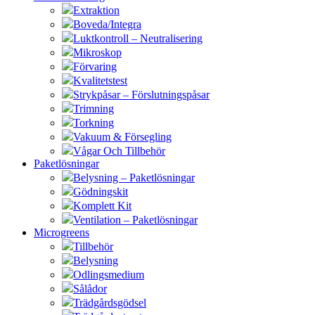
Extraktion
Boveda/Integra
Luktkontroll – Neutralisering
Mikroskop
Förvaring
Kvalitetstest
Strykpåsar – Förslutningspåsar
Trimning
Torkning
Vakuum & Försegling
Vågar Och Tillbehör
Paketlösningar
Belysning – Paketlösningar
Gödningskit
Komplett Kit
Ventilation – Paketlösningar
Microgreens
Tillbehör
Belysning
Odlingsmedium
Sålådor
Trädgårdsgödsel