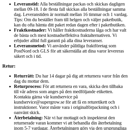
Leveranstid:
Alla beställningar packas och skickas dagligen
mellan 09-18. I de flesta fall skickas alla beställningar samma
dag. Leveranstiden är normalt mellan 16 timmar och 1 vardag.
Tips: Om du beställer fram till helgen och väljer paketbutik,
kan du ofta hämta ditt paket redan dagen efter i paketbutiken.
Fraktkostnader:
Vi håller fraktkostnaderna låga och har valt
de bästa och mest kostnadseffektiva fraktalternativen. Vi
erbjuder alltid full garanti på alla dina leveranser.
Leveransmetod:
Vi använder pålitliga fraktföretag som
PostNord och GLS för att säkerställa att dina varor levereras
säkert och i tid.
Retur:
Returrätt:
Du har 14 dagar på dig att returnera varor från den
dag du mottar dem.
Returprocess:
För att returnera en vara, skicka den tillbaka
till vår adress som anges på den medföljande etiketten.
Kontakta gärna vår kundservice på
kundservice@supergrow.se för att få en returetikett och
instruktioner. Varor måste vara i originalförpackning och i
oanvänt skick.
Återbetalning:
När vi har mottagit och inspekterat den
returnerade varan kommer vi att behandla din återbetalning
inom 5-7 vardagar. Återbetalningen görs via den ursprungliga