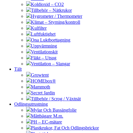
Koldioxid – CO2
Tillbehör – Nätkrukor
Hygrometer / Thermometer
Klimat – Styrning/kontroll
Kulfilter
Luftfuktighet
Ona Luktborttagning
Uppvärmning
Ventilationskit
Fläkt – Utsug
Ventilation – Slangar
Tält
Growtent
HOMEbox®
Mammoth
Secret Jardin
Tillbehör / Scrog / Växtnät
Odlingsutrustning
Mylar Och Bassängfolie
Måttbägare M.m.
PH – EC-mätare
Plastkrukor, Fat Och Odlingsbrickor