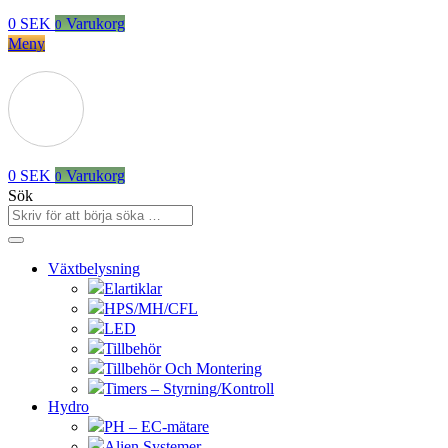
0
SEK
Varukorg
0
Meny
0
SEK
Varukorg
0
Sök
Växtbelysning
Elartiklar
HPS/MH/CFL
LED
Tillbehör
Tillbehör Och Montering
Timers – Styrning/Kontroll
Hydro
PH – EC-mätare
Alien Systemer