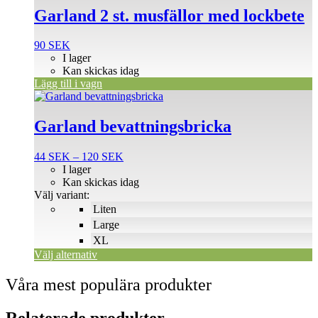
Garland 2 st. musfällor med lockbete
90
SEK
I lager
Kan skickas idag
Lägg till i vagn
Den
här
produkten
Garland bevattningsbricka
har
flera
Prisintervall:
44
SEK
–
120
SEK
varianter.
44 SEK
I lager
De
till
Kan skickas idag
olika
120 SEK
Välj variant:
alternativen
Liten
kan
väljas
Large
på
XL
produktsidan
Välj alternativ
Våra mest populära produkter