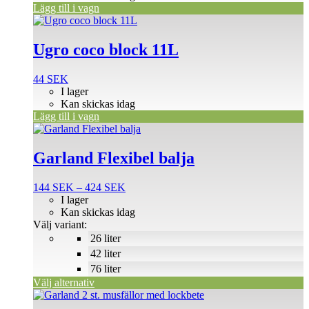
Lägg till i vagn
Ugro coco block 11L
44
SEK
I lager
Kan skickas idag
Lägg till i vagn
Den
här
produkten
Garland Flexibel balja
har
flera
Prisintervall:
144
SEK
–
424
SEK
varianter.
144 SEK
I lager
De
till
Kan skickas idag
olika
424 SEK
Välj variant:
alternativen
26 liter
kan
väljas
42 liter
på
76 liter
produktsidan
Välj alternativ