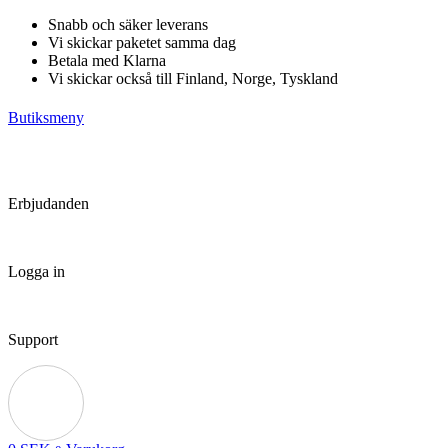
Hoppa
Snabb och säker leverans
till
Vi skickar paketet samma dag
innehåll
Betala med Klarna
Vi skickar också till Finland, Norge, Tyskland
Butiksmeny
Erbjudanden
Logga in
Support