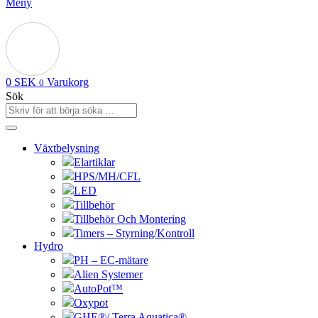
Meny
0
SEK
Varukorg
0
Sök
Växtbelysning
Elartiklar
HPS/MH/CFL
LED
Tillbehör
Tillbehör Och Montering
Timers – Styrning/Kontroll
Hydro
PH – EC-mätare
Alien Systemer
AutoPot™
Oxypot
GHE®/ Terra Aquatica®