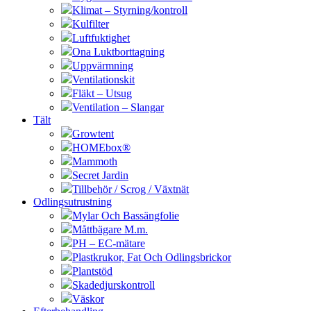
Klimat – Styrning/kontroll
Kulfilter
Luftfuktighet
Ona Luktborttagning
Uppvärmning
Ventilationskit
Fläkt – Utsug
Ventilation – Slangar
Tält
Growtent
HOMEbox®
Mammoth
Secret Jardin
Tillbehör / Scrog / Växtnät
Odlingsutrustning
Mylar Och Bassängfolie
Måttbägare M.m.
PH – EC-mätare
Plastkrukor, Fat Och Odlingsbrickor
Plantstöd
Skadedjurskontroll
Väskor