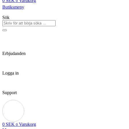
0
SEK
Varukorg
0
Butiksmeny
Sök
Erbjudanden
Logga in
Support
0
SEK
Varukorg
0