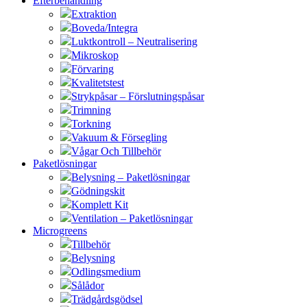
Efterbehandling
Extraktion
Boveda/Integra
Luktkontroll – Neutralisering
Mikroskop
Förvaring
Kvalitetstest
Strykpåsar – Förslutningspåsar
Trimning
Torkning
Vakuum & Försegling
Vågar Och Tillbehör
Paketlösningar
Belysning – Paketlösningar
Gödningskit
Komplett Kit
Ventilation – Paketlösningar
Microgreens
Tillbehör
Belysning
Odlingsmedium
Sålådor
Trädgårdsgödsel