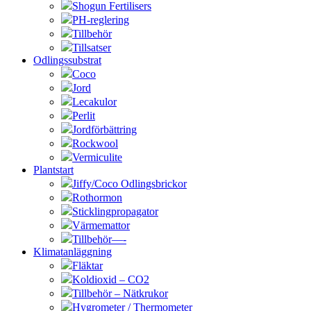
Shogun Fertilisers
PH-reglering
Tillbehör
Tillsatser
Odlingssubstrat
Coco
Jord
Lecakulor
Perlit
Jordförbättring
Rockwool
Vermiculite
Plantstart
Jiffy/Coco Odlingsbrickor
Rothormon
Sticklingpropagator
Värmemattor
Tillbehör—-
Klimatanläggning
Fläktar
Koldioxid – CO2
Tillbehör – Nätkrukor
Hygrometer / Thermometer