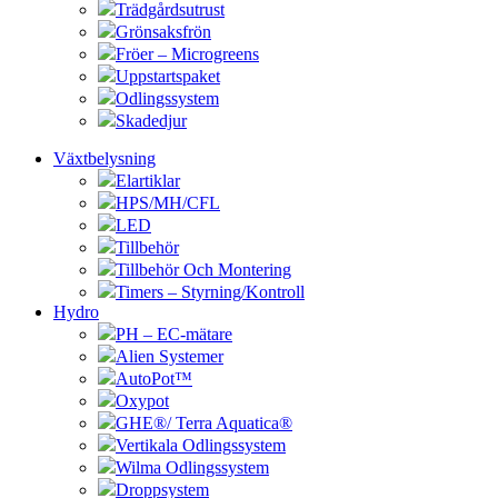
Trädgårdsutrust
Grönsaksfrön
Fröer – Microgreens
Uppstartspaket
Odlingssystem
Skadedjur
Växtbelysning
Elartiklar
HPS/MH/CFL
LED
Tillbehör
Tillbehör Och Montering
Timers – Styrning/Kontroll
Hydro
PH – EC-mätare
Alien Systemer
AutoPot™
Oxypot
GHE®/ Terra Aquatica®
Vertikala Odlingssystem
Wilma Odlingssystem
Droppsystem