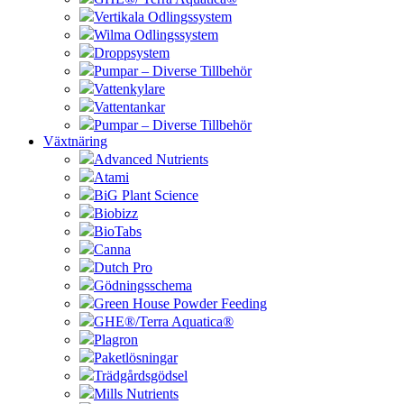
Vertikala Odlingssystem
Wilma Odlingssystem
Droppsystem
Pumpar – Diverse Tillbehör
Vattenkylare
Vattentankar
Pumpar – Diverse Tillbehör
Växtnäring
Advanced Nutrients
Atami
BiG Plant Science
Biobizz
BioTabs
Canna
Dutch Pro
Gödningsschema
Green House Powder Feeding
GHE®/Terra Aquatica®
Plagron
Paketlösningar
Trädgårdsgödsel
Mills Nutrients