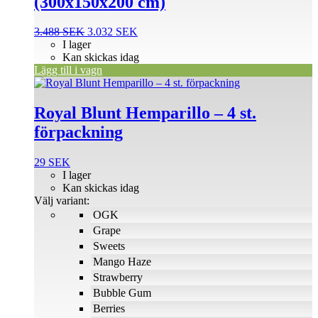
(300x150x200 cm)
Det
Det
3.488
SEK
3.032
SEK
ursprungliga
nuvarande
I lager
priset
priset
Kan skickas idag
var:
är:
Lägg till i vagn
Den
3.488 SEK.
3.032 SEK.
här
produkten
Royal Blunt Hemparillo – 4 st.
har
förpackning
flera
varianter.
De
29
SEK
olika
I lager
alternativen
Kan skickas idag
kan
Välj variant:
väljas
OGK
på
Grape
produktsidan
Sweets
Mango Haze
Strawberry
Bubble Gum
Berries