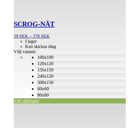
varianter.
De
olika
alternativen
SCROG-NÄT
kan
väljas
på
Prisintervall:
59
SEK
–
378
SEK
produktsidan
59 SEK
I lager
till
Kan skickas idag
378 SEK
Välj variant:
100x100
120x120
150x150
240x120
300x150
60x60
80x80
Välj alternativ