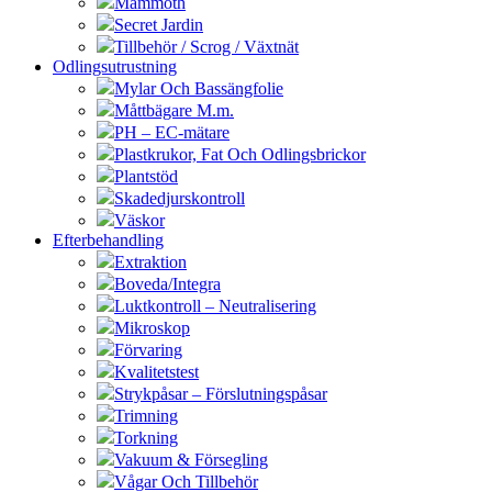
Mammoth
Secret Jardin
Tillbehör / Scrog / Växtnät
Odlingsutrustning
Mylar Och Bassängfolie
Måttbägare M.m.
PH – EC-mätare
Plastkrukor, Fat Och Odlingsbrickor
Plantstöd
Skadedjurskontroll
Väskor
Efterbehandling
Extraktion
Boveda/Integra
Luktkontroll – Neutralisering
Mikroskop
Förvaring
Kvalitetstest
Strykpåsar – Förslutningspåsar
Trimning
Torkning
Vakuum & Försegling
Vågar Och Tillbehör