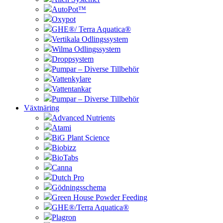
AutoPot™
Oxypot
GHE®/ Terra Aquatica®
Vertikala Odlingssystem
Wilma Odlingssystem
Droppsystem
Pumpar – Diverse Tillbehör
Vattenkylare
Vattentankar
Pumpar – Diverse Tillbehör
Växtnäring
Advanced Nutrients
Atami
BiG Plant Science
Biobizz
BioTabs
Canna
Dutch Pro
Gödningsschema
Green House Powder Feeding
GHE®/Terra Aquatica®
Plagron