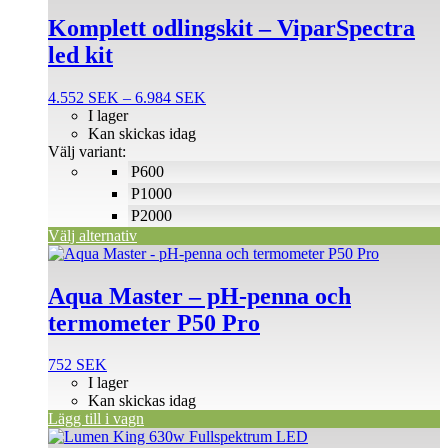
här
produkten
Komplett odlingskit – ViparSpectra
har
led kit
flera
varianter.
De
Prisintervall:
4.552
SEK
–
6.984
SEK
olika
4.552 SEK
I lager
alternativen
till
Kan skickas idag
kan
6.984 SEK
Välj variant:
väljas
P600
på
P1000
produktsidan
P2000
Välj alternativ
Aqua Master – pH-penna och
termometer P50 Pro
752
SEK
I lager
Kan skickas idag
Lägg till i vagn