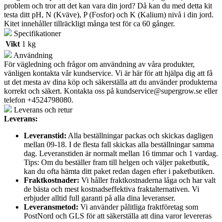
problem och tror att det kan vara din jord? Då kan du med detta kit
testa ditt pH, N (Kväve), P (Fosfor) och K (Kalium) nivå i din jord.
Kitet innehåller tillräckligt många test för ca 60 gånger.
Specifikationer
Vikt
1 kg
Användning
För vägledning och frågor om användning av våra produkter,
vänligen kontakta vår kundservice. Vi är här för att hjälpa dig att få
ut det mesta av dina köp och säkerställa att du använder produkterna
korrekt och säkert. Kontakta oss på
kundservice@supergrow.se
eller
telefon +4524798080.
Leverans och retur
Leverans:
Leveranstid:
Alla beställningar packas och skickas dagligen
mellan 09-18. I de flesta fall skickas alla beställningar samma
dag. Leveranstiden är normalt mellan 16 timmar och 1 vardag.
Tips: Om du beställer fram till helgen och väljer paketbutik,
kan du ofta hämta ditt paket redan dagen efter i paketbutiken.
Fraktkostnader:
Vi håller fraktkostnaderna låga och har valt
de bästa och mest kostnadseffektiva fraktalternativen. Vi
erbjuder alltid full garanti på alla dina leveranser.
Leveransmetod:
Vi använder pålitliga fraktföretag som
PostNord och GLS för att säkerställa att dina varor levereras