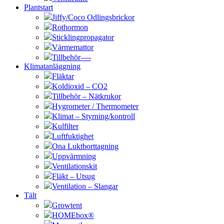
Plantstart
Jiffy/Coco Odlingsbrickor
Rothormon
Sticklingpropagator
Värmemattor
Tillbehör—-
Klimatanläggning
Fläktar
Koldioxid – CO2
Tillbehör – Nätkrukor
Hygrometer / Thermometer
Klimat – Styrning/kontroll
Kulfilter
Luftfuktighet
Ona Luktborttagning
Uppvärmning
Ventilationskit
Fläkt – Utsug
Ventilation – Slangar
Tält
Growtent
HOMEbox®