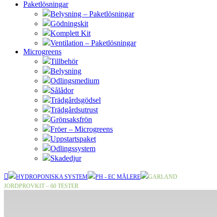
Paketlösningar
Belysning – Paketlösningar
Gödningskit
Komplett Kit
Ventilation – Paketlösningar
Microgreens
Tillbehör
Belysning
Odlingsmedium
Sålådor
Trädgårdsgödsel
Trädgårdsutrust
Grönsaksfrön
Fröer – Microgreens
Uppstartspaket
Odlingssystem
Skadedjur
HYDROPONISKA SYSTEM
PH - EC MÅLERE
GARLAND
JORDPROVKIT – 60 TESTER