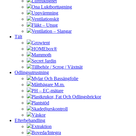
Luftfuktighet
Ona Luktborttagning
Uppvärmning
Ventilationskit
Fläkt – Utsug
Ventilation – Slangar
Tält
Growtent
HOMEbox®
Mammoth
Secret Jardin
Tillbehör / Scrog / Växtnät
Odlingsutrustning
Mylar Och Bassängfolie
Måttbägare M.m.
PH – EC-mätare
Plastkrukor, Fat Och Odlingsbrickor
Plantstöd
Skadedjurskontroll
Väskor
Efterbehandling
Extraktion
Boveda/Integra