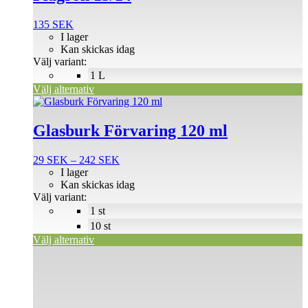
har
flera
135
SEK
varianter.
I lager
De
Kan skickas idag
olika
Välj variant:
alternativen
1 L
kan
Välj alternativ
väljas
Den
på
här
produktsidan
produkten
Glasburk Förvaring 120 ml
har
flera
Prisintervall:
29
SEK
–
242
SEK
varianter.
29 SEK
I lager
De
till
Kan skickas idag
olika
242 SEK
Välj variant:
alternativen
1 st
kan
väljas
10 st
på
Välj alternativ
produktsidan
Den
här
produkten
har
flera