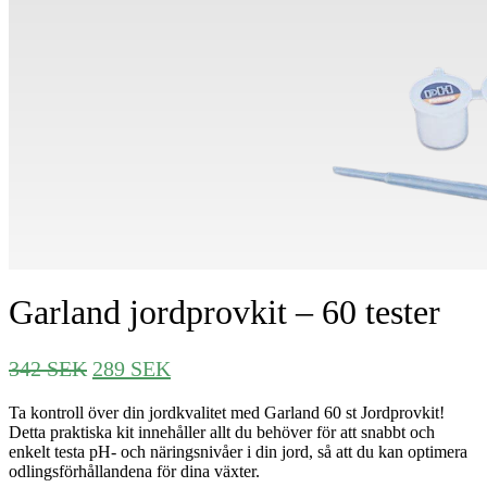
Garland jordprovkit – 60 tester
Det
Det
342
SEK
289
SEK
ursprungliga
nuvarande
Ta kontroll över din jordkvalitet med Garland 60 st Jordprovkit!
priset
priset
Detta praktiska kit innehåller allt du behöver för att snabbt och
var:
är:
enkelt testa pH- och näringsnivåer i din jord, så att du kan optimera
342 SEK.
289 SEK.
odlingsförhållandena för dina växter.