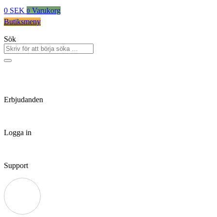
0
SEK
Varukorg
0
Butiksmeny
Sök
Erbjudanden
Logga in
Support