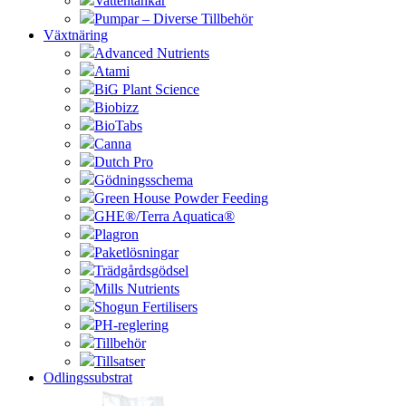
Vattentankar
Pumpar – Diverse Tillbehör
Växtnäring
Advanced Nutrients
Atami
BiG Plant Science
Biobizz
BioTabs
Canna
Dutch Pro
Gödningsschema
Green House Powder Feeding
GHE®/Terra Aquatica®
Plagron
Paketlösningar
Trädgårdsgödsel
Mills Nutrients
Shogun Fertilisers
PH-reglering
Tillbehör
Tillsatser
Odlingssubstrat