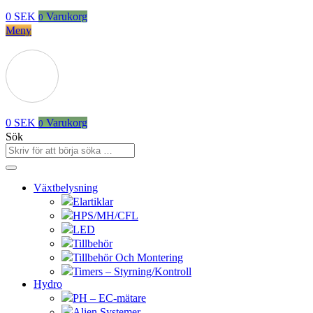
0
SEK
Varukorg
0
Meny
0
SEK
Varukorg
0
Sök
Växtbelysning
Elartiklar
HPS/MH/CFL
LED
Tillbehör
Tillbehör Och Montering
Timers – Styrning/Kontroll
Hydro
PH – EC-mätare
Alien Systemer