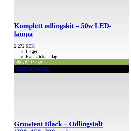
Komplett odlingskit – 50w LED-
lampa
2.272
SEK
I lager
Kan skickas idag
Lägg till i vagn
ERBJUDANDE
Growtent Black – Odlingstält