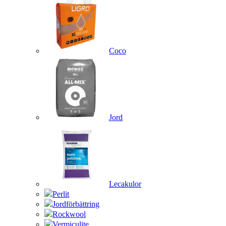
Coco
Jord
Lecakulor
Perlit
Jordförbättring
Rockwool
Vermiculite