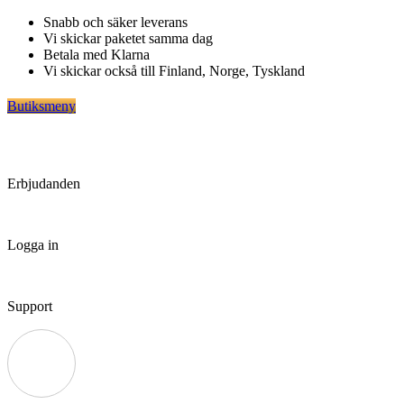
Hoppa
Snabb och säker leverans
till
Vi skickar paketet samma dag
innehåll
Betala med Klarna
Vi skickar också till Finland, Norge, Tyskland
Butiksmeny
Erbjudanden
Logga in
Support