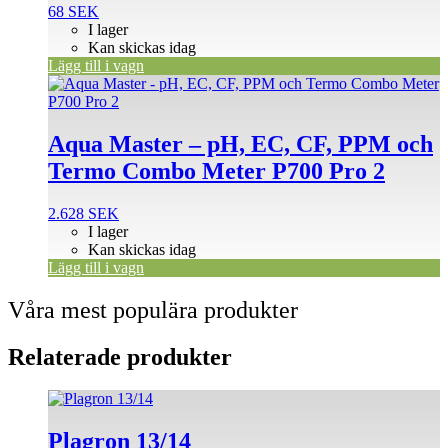
68
SEK
I lager
Kan skickas idag
Lägg till i vagn
Aqua Master – pH, EC, CF, PPM och
Termo Combo Meter P700 Pro 2
2.628
SEK
I lager
Kan skickas idag
Lägg till i vagn
Våra mest populära produkter
Relaterade produkter
Den
här
produkten
Plagron 13/14