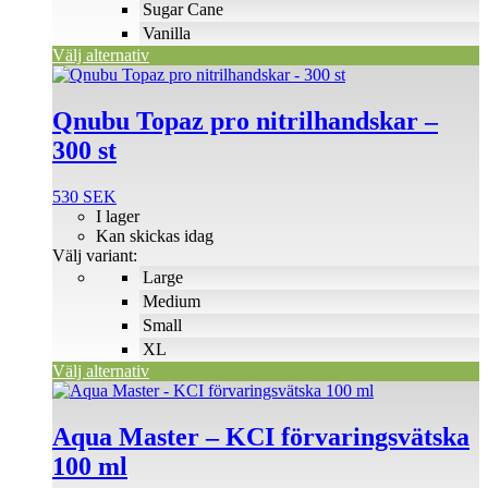
Sugar Cane
Vanilla
Välj alternativ
Den
här
produkten
Qnubu Topaz pro nitrilhandskar –
har
300 st
flera
varianter.
De
530
SEK
olika
I lager
alternativen
Kan skickas idag
kan
Välj variant:
väljas
Large
på
Medium
produktsidan
Small
XL
Välj alternativ
Aqua Master – KCI förvaringsvätska
100 ml