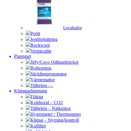
Lecakulor
Perlit
Jordförbättring
Rockwool
Vermiculite
Plantstart
Jiffy/Coco Odlingsbrickor
Rothormon
Sticklingpropagator
Värmemattor
Tillbehör—-
Klimatanläggning
Fläktar
Koldioxid – CO2
Tillbehör – Nätkrukor
Hygrometer / Thermometer
Klimat – Styrning/kontroll
Kulfilter