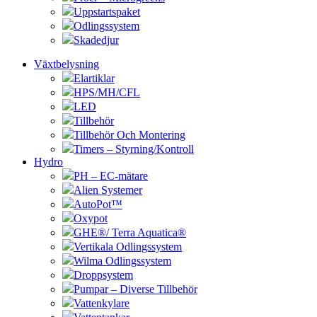
Uppstartspaket
Odlingssystem
Skadedjur
Växtbelysning
Elartiklar
HPS/MH/CFL
LED
Tillbehör
Tillbehör Och Montering
Timers – Styrning/Kontroll
Hydro
PH – EC-mätare
Alien Systemer
AutoPot™
Oxypot
GHE®/ Terra Aquatica®
Vertikala Odlingssystem
Wilma Odlingssystem
Droppsystem
Pumpar – Diverse Tillbehör
Vattenkylare