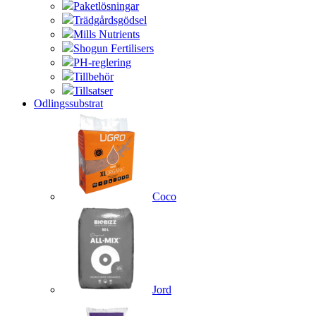
Paketlösningar
Trädgårdsgödsel
Mills Nutrients
Shogun Fertilisers
PH-reglering
Tillbehör
Tillsatser
Odlingssubstrat
Coco
Jord