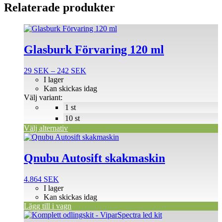
Relaterade produkter
Den
här
produkten
Glasburk Förvaring 120 ml
har
flera
Prisintervall:
29
SEK
–
242
SEK
varianter.
29 SEK
I lager
De
till
Kan skickas idag
olika
242 SEK
Välj variant:
alternativen
1 st
kan
väljas
10 st
på
Välj alternativ
produktsidan
Qnubu Autosift skakmaskin
4.864
SEK
I lager
Kan skickas idag
Lägg till i vagn
Den