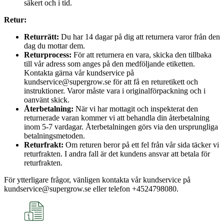
säkert och i tid.
Retur:
Returrätt:
Du har 14 dagar på dig att returnera varor från den
dag du mottar dem.
Returprocess:
För att returnera en vara, skicka den tillbaka
till vår adress som anges på den medföljande etiketten.
Kontakta gärna vår kundservice på
kundservice@supergrow.se för att få en returetikett och
instruktioner. Varor måste vara i originalförpackning och i
oanvänt skick.
Återbetalning:
När vi har mottagit och inspekterat den
returnerade varan kommer vi att behandla din återbetalning
inom 5-7 vardagar. Återbetalningen görs via den ursprungliga
betalningsmetoden.
Returfrakt:
Om returen beror på ett fel från vår sida täcker vi
returfrakten. I andra fall är det kundens ansvar att betala för
returfrakten.
För ytterligare frågor, vänligen kontakta vår kundservice på
kundservice@supergrow.se eller telefon +4524798080.