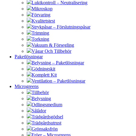
Luktkontroll – Neutralisering
Mikroskop
Förvaring
Kvalitetstest
Strykpåsar – Förslutningspåsar
Trimning
Torkning
Vakuum & Försegling
Vågar Och Tillbehör
Paketlösningar
Belysning – Paketlösningar
Gödningskit
Komplett Kit
Ventilation – Paketlösningar
Microgreens
Tillbehör
Belysning
Odlingsmedium
Sålådor
Trädgårdsgödsel
Trädgårdsutrust
Grönsaksfrön
Fröer – Microgreens