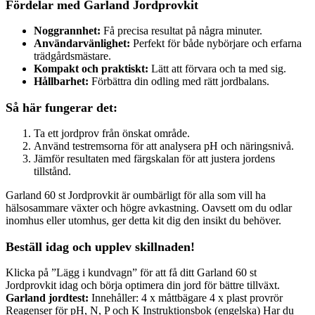
Fördelar med Garland Jordprovkit
Noggrannhet:
Få precisa resultat på några minuter.
Användarvänlighet:
Perfekt för både nybörjare och erfarna
trädgårdsmästare.
Kompakt och praktiskt:
Lätt att förvara och ta med sig.
Hållbarhet:
Förbättra din odling med rätt jordbalans.
Så här fungerar det:
Ta ett jordprov från önskat område.
Använd testremsorna för att analysera pH och näringsnivå.
Jämför resultaten med färgskalan för att justera jordens
tillstånd.
Garland 60 st Jordprovkit är oumbärligt för alla som vill ha
hälsosammare växter och högre avkastning. Oavsett om du odlar
inomhus eller utomhus, ger detta kit dig den insikt du behöver.
Beställ idag och upplev skillnaden!
Klicka på ”Lägg i kundvagn” för att få ditt Garland 60 st
Jordprovkit idag och börja optimera din jord för bättre tillväxt.
Garland jordtest:
Innehåller: 4 x måttbägare 4 x plast provrör
Reagenser för pH, N, P och K Instruktionsbok (engelska) Har du