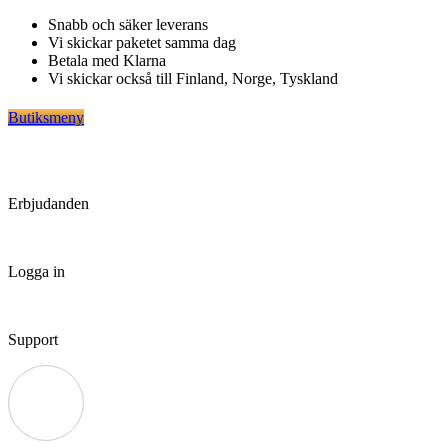
Hoppa
Snabb och säker leverans
till
Vi skickar paketet samma dag
innehåll
Betala med Klarna
Vi skickar också till Finland, Norge, Tyskland
Butiksmeny
Erbjudanden
Logga in
Support