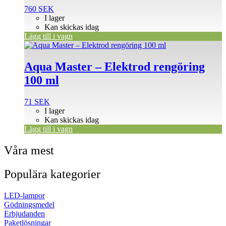
760
SEK
I lager
Kan skickas idag
Lägg till i vagn
Aqua Master – Elektrod rengöring
100 ml
71
SEK
I lager
Kan skickas idag
Lägg till i vagn
Våra mest
Populära kategorier
LED-lampor
Gödningsmedel
Erbjudanden
Paketlösningar