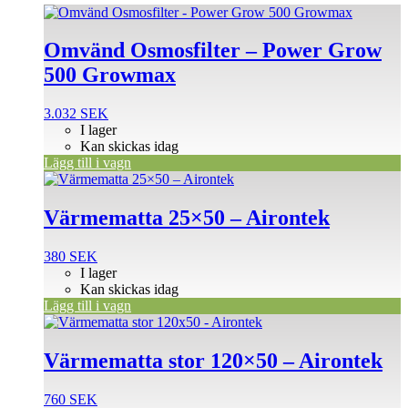
Omvänd Osmosfilter – Power Grow
500 Growmax
3.032
SEK
I lager
Kan skickas idag
Lägg till i vagn
Värmematta 25×50 – Airontek
380
SEK
I lager
Kan skickas idag
Lägg till i vagn
Värmematta stor 120×50 – Airontek
760
SEK