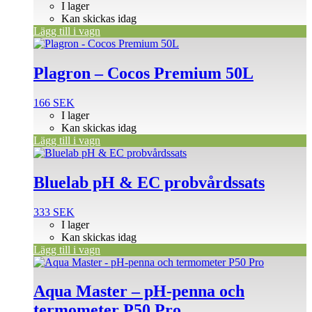
I lager
Kan skickas idag
Lägg till i vagn
Plagron – Cocos Premium 50L
166
SEK
I lager
Kan skickas idag
Lägg till i vagn
Bluelab pH & EC probvårdssats
333
SEK
I lager
Kan skickas idag
Lägg till i vagn
Aqua Master – pH-penna och
termometer P50 Pro