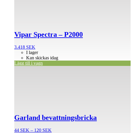
Vipar Spectra – P2000
3.418
SEK
I lager
Kan skickas idag
Lägg till i vagn
Den
här
produkten
har
flera
varianter.
De
olika
alternativen
Garland bevattningsbricka
kan
väljas
på
Prisintervall:
44
SEK
–
120
SEK
produktsidan