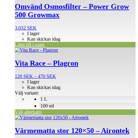
Omvänd Osmosfilter – Power Grow
500 Growmax
3.032
SEK
I lager
Kan skickas idag
Lägg till i vagn
Den
här
produkten
Vita Race – Plagron
har
flera
Prisintervall:
120
SEK
–
470
SEK
varianter.
120 SEK
I lager
De
till
Kan skickas idag
olika
470 SEK
Välj variant:
alternativen
1 L
kan
väljas
100 ml
på
Välj alternativ
produktsidan
Värmematta stor 120×50 – Airontek