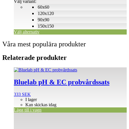
500 SEK
Välj variant:
alternativen
60x60
kan
väljas
120x120
på
90x90
produktsidan
150x150
Välj alternativ
Våra mest populära produkter
Relaterade produkter
Bluelab pH & EC probvårdssats
333
SEK
I lager
Kan skickas idag
Lägg till i vagn