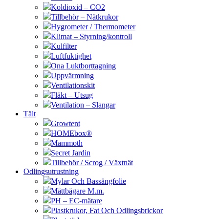
Koldioxid – CO2
Tillbehör – Nätkrukor
Hygrometer / Thermometer
Klimat – Styrning/kontroll
Kulfilter
Luftfuktighet
Ona Luktborttagning
Uppvärmning
Ventilationskit
Fläkt – Utsug
Ventilation – Slangar
Tält
Growtent
HOMEbox®
Mammoth
Secret Jardin
Tillbehör / Scrog / Växtnät
Odlingsutrustning
Mylar Och Bassängfolie
Måttbägare M.m.
PH – EC-mätare
Plastkrukor, Fat Och Odlingsbrickor