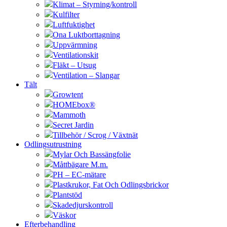
Klimat – Styrning/kontroll
Kulfilter
Luftfuktighet
Ona Luktborttagning
Uppvärmning
Ventilationskit
Fläkt – Utsug
Ventilation – Slangar
Tält
Growtent
HOMEbox®
Mammoth
Secret Jardin
Tillbehör / Scrog / Växtnät
Odlingsutrustning
Mylar Och Bassängfolie
Måttbägare M.m.
PH – EC-mätare
Plastkrukor, Fat Och Odlingsbrickor
Plantstöd
Skadedjurskontroll
Väskor
Efterbehandling