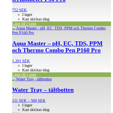
752
SEK
I lager
Kan skickas idag
Lägg till i vagn
Aqua Master – pH, EC, TDS, PPM
och Thermo Combo Pen P160 Pro
1.201
SEK
I lager
Kan skickas idag
Lägg till i vagn
Den
här
produkten
Water Tray – tältbotten
har
flera
Prisintervall:
211
SEK
–
500
SEK
varianter.
211 SEK
I lager
De
till
Kan skickas idag
olika