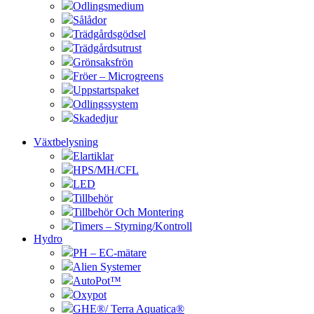
Odlingsmedium
Sålådor
Trädgårdsgödsel
Trädgårdsutrust
Grönsaksfrön
Fröer – Microgreens
Uppstartspaket
Odlingssystem
Skadedjur
Växtbelysning
Elartiklar
HPS/MH/CFL
LED
Tillbehör
Tillbehör Och Montering
Timers – Styrning/Kontroll
Hydro
PH – EC-mätare
Alien Systemer
AutoPot™
Oxypot
GHE®/ Terra Aquatica®