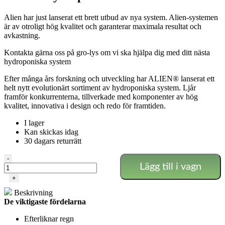
Alien har just lanserat ett brett utbud av nya system. Alien-systemen
är av otroligt hög kvalitet och garanterar maximala resultat och
avkastning.
Kontakta gärna oss på gro-lys om vi ska hjälpa dig med ditt nästa
hydroponiska system
Efter många års forskning och utveckling har ALIEN® lanserat ett
helt nytt evolutionärt sortiment av hydroponiska system. Ljår
framför konkurrenterna, tillverkade med komponenter av hög
kvalitet, innovativa i design och redo för framtiden.
I lager
Kan skickas idag
30 dagars returrätt
Alien
-
Lägg till i vagn
-
Regn
+
12
Beskrivning
Kruka
De viktigaste fördelarna
30L
mängd
Efterliknar regn