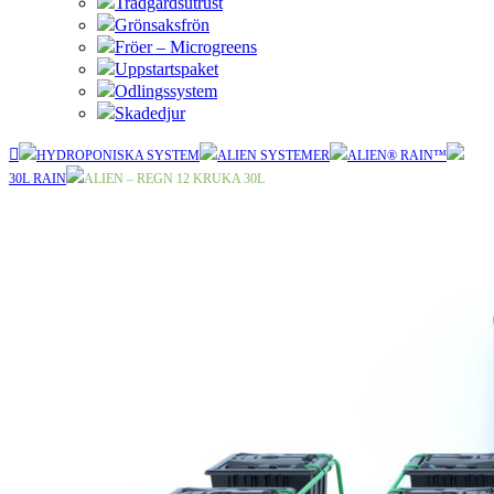
Trädgårdsutrust
Grönsaksfrön
Fröer – Microgreens
Uppstartspaket
Odlingssystem
Skadedjur
HYDROPONISKA SYSTEM
ALIEN SYSTEMER
ALIEN® RAIN™
30L RAIN
ALIEN – REGN 12 KRUKA 30L