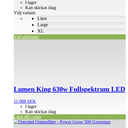
44 SEK
I lager
till
Kan skickas idag
120 SEK
Välj variant:
Liten
Large
XL
Välj alternativ
Lumen King 630w Fullspektrum LED
11.088
SEK
I lager
Kan skickas idag
Lägg till i vagn