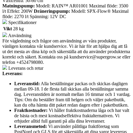
Växtcentra: 50-60 cm
Matningspump:
Modell: RAIN™ AR01001 Maximal flöde: 3500
l/t Effekt: 200W
Dräneringspump:
Modell: SPX-Flow® Maximal
flöde: 2270 l/t Spänning: 12V DC
Specifikationer
Vikt
28 kg
Användning
För vägledning och frågor om användning av våra produkter,
vänligen kontakta vår kundservice. Vi är här för att hjälpa dig att få
ut det mesta av dina köp och säkerställa att du använder produkterna
korrekt och säkert. Kontakta oss på
kundservice@supergrow.se
eller
telefon +4524798080.
Leverans och retur
Leverans:
Leveranstid:
Alla beställningar packas och skickas dagligen
mellan 09-18. I de flesta fall skickas alla beställningar samma
dag. Leveranstiden är normalt mellan 16 timmar och 1 vardag.
Tips: Om du beställer fram till helgen och väljer paketbutik,
kan du ofta hämta ditt paket redan dagen efter i paketbutiken.
Fraktkostnader:
Vi håller fraktkostnaderna låga och har valt
de bästa och mest kostnadseffektiva fraktalternativen. Vi
erbjuder alltid full garanti på alla dina leveranser.
Leveransmetod:
Vi använder pålitliga fraktföretag som
PostNord och GLS för att säkerställa att dina varor levereras