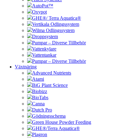
AutoPot™
Oxypot
GHE®/ Terra Aquatica®
Vertikala Odlingssystem
Wilma Odlingssystem
Droppsystem
Pumpar – Diverse Tillbehör
Vattenkylare
Vattentankar
Pumpar – Diverse Tillbehör
Växtnäring
Advanced Nutrients
Atami
BiG Plant Science
Biobizz
BioTabs
Canna
Dutch Pro
Gödningsschema
Green House Powder Feeding
GHE®/Terra Aquatica®
Plagron