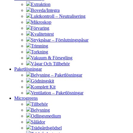
Extraktion
Boveda/Integra
Luktkontroll – Neutralisering
Mikroskop
Förvaring
Kvalitetstest
Strykpåsar – Förslutningspåsar
Trimning
Torkning
Vakuum & Försegling
Vågar Och Tillbehör
Paketlösningar
Belysning – Paketlösningar
Gödningskit
Komplett Kit
Ventilation – Paketlösningar
Microgreens
Tillbehör
Belysning
Odlingsmedium
Sålådor
Trädgårdsgödsel