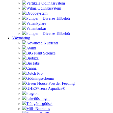
Vertikala Odlingssystem
Wilma Odlingssystem
Droppsystem
Pumpar – Diverse Tillbehör
Vattenkylare
Vattentankar
Pumpar – Diverse Tillbehör
Växtnäring
Advanced Nutrients
Atami
BiG Plant Science
Biobizz
BioTabs
Canna
Dutch Pro
Gödningsschema
Green House Powder Feeding
GHE®/Terra Aquatica®
Plagron
Paketlösningar
Trädgårdsgödsel
Mills Nutrients