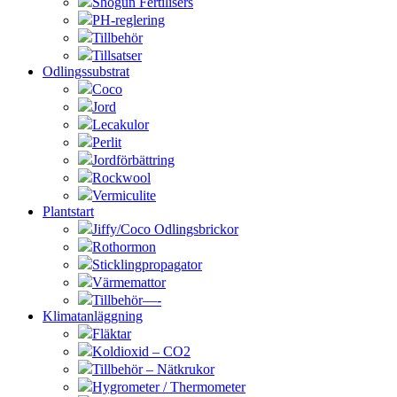
Shogun Fertilisers
PH-reglering
Tillbehör
Tillsatser
Odlingssubstrat
Coco
Jord
Lecakulor
Perlit
Jordförbättring
Rockwool
Vermiculite
Plantstart
Jiffy/Coco Odlingsbrickor
Rothormon
Sticklingpropagator
Värmemattor
Tillbehör—-
Klimatanläggning
Fläktar
Koldioxid – CO2
Tillbehör – Nätkrukor
Hygrometer / Thermometer