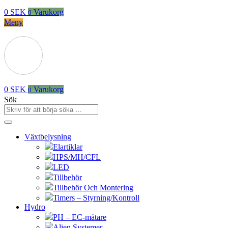
0
SEK
Varukorg
0
Meny
0
SEK
Varukorg
0
Sök
Växtbelysning
Elartiklar
HPS/MH/CFL
LED
Tillbehör
Tillbehör Och Montering
Timers – Styrning/Kontroll
Hydro
PH – EC-mätare
Alien Systemer