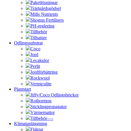
Paketlösningar
Trädgårdsgödsel
Mills Nutrients
Shogun Fertilisers
PH-reglering
Tillbehör
Tillsatser
Odlingssubstrat
Coco
Jord
Lecakulor
Perlit
Jordförbättring
Rockwool
Vermiculite
Plantstart
Jiffy/Coco Odlingsbrickor
Rothormon
Sticklingpropagator
Värmemattor
Tillbehör—-
Klimatanläggning
Fläktar