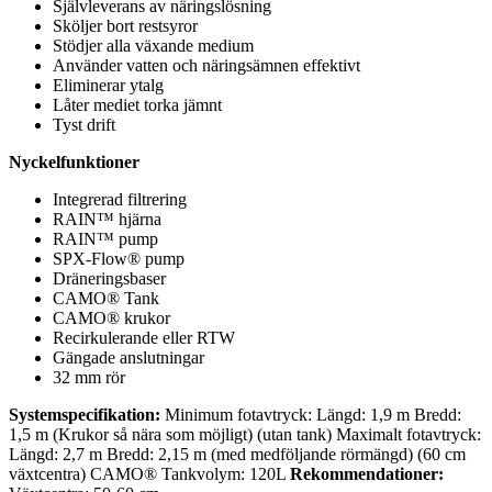
Självleverans av näringslösning
Sköljer bort restsyror
Stödjer alla växande medium
Använder vatten och näringsämnen effektivt
Eliminerar ytalg
Låter mediet torka jämnt
Tyst drift
Nyckelfunktioner
Integrerad filtrering
RAIN™ hjärna
RAIN™ pump
SPX-Flow® pump
Dräneringsbaser
CAMO® Tank
CAMO® krukor
Recirkulerande eller RTW
Gängade anslutningar
32 mm rör
Systemspecifikation:
Minimum fotavtryck: Längd: 1,9 m Bredd:
1,5 m (Krukor så nära som möjligt) (utan tank) Maximalt fotavtryck:
Längd: 2,7 m Bredd: 2,15 m (med medföljande rörmängd) (60 cm
växtcentra) CAMO® Tankvolym: 120L
Rekommendationer: