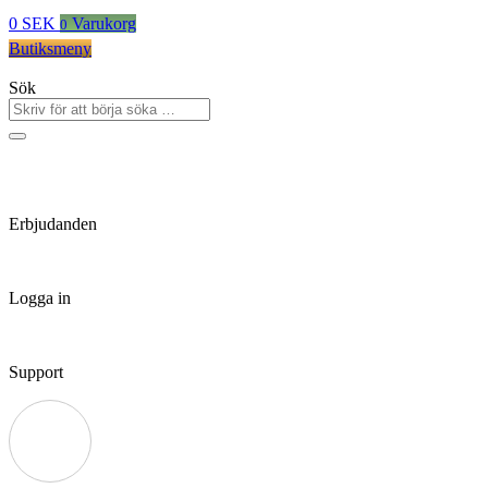
0
SEK
Varukorg
0
Butiksmeny
Sök
Erbjudanden
Logga in
Support