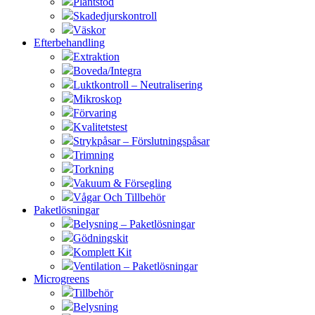
Plantstöd
Skadedjurskontroll
Väskor
Efterbehandling
Extraktion
Boveda/Integra
Luktkontroll – Neutralisering
Mikroskop
Förvaring
Kvalitetstest
Strykpåsar – Förslutningspåsar
Trimning
Torkning
Vakuum & Försegling
Vågar Och Tillbehör
Paketlösningar
Belysning – Paketlösningar
Gödningskit
Komplett Kit
Ventilation – Paketlösningar
Microgreens
Tillbehör
Belysning