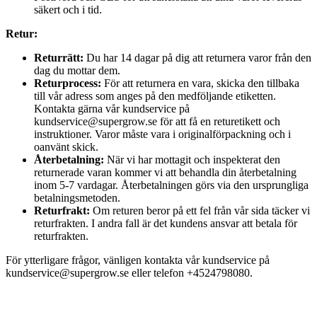
säkert och i tid.
Retur:
Returrätt:
Du har 14 dagar på dig att returnera varor från den
dag du mottar dem.
Returprocess:
För att returnera en vara, skicka den tillbaka
till vår adress som anges på den medföljande etiketten.
Kontakta gärna vår kundservice på
kundservice@supergrow.se för att få en returetikett och
instruktioner. Varor måste vara i originalförpackning och i
oanvänt skick.
Återbetalning:
När vi har mottagit och inspekterat den
returnerade varan kommer vi att behandla din återbetalning
inom 5-7 vardagar. Återbetalningen görs via den ursprungliga
betalningsmetoden.
Returfrakt:
Om returen beror på ett fel från vår sida täcker vi
returfrakten. I andra fall är det kundens ansvar att betala för
returfrakten.
För ytterligare frågor, vänligen kontakta vår kundservice på
kundservice@supergrow.se eller telefon +4524798080.