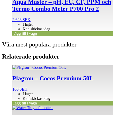
Aqua Master – pH, EC, CF, PPM och
Termo Combo Meter P700 Pro 2
2.628
SEK
I lager
Kan skickas idag
Lägg till i vagn
Våra mest populära produkter
Relaterade produkter
Plagron – Cocos Premium 50L
166
SEK
I lager
Kan skickas idag
Lägg till i vagn
Den
här