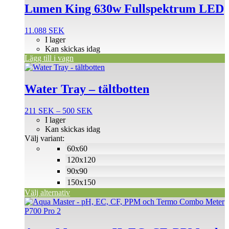
Lumen King 630w Fullspektrum LED
11.088
SEK
I lager
Kan skickas idag
Lägg till i vagn
Den
här
produkten
Water Tray – tältbotten
har
flera
Prisintervall:
211
SEK
–
500
SEK
varianter.
211 SEK
I lager
De
till
Kan skickas idag
olika
500 SEK
Välj variant:
alternativen
60x60
kan
väljas
120x120
på
90x90
produktsidan
150x150
Välj alternativ