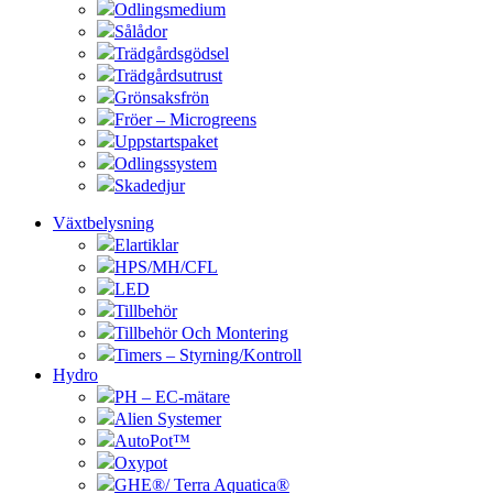
Odlingsmedium
Sålådor
Trädgårdsgödsel
Trädgårdsutrust
Grönsaksfrön
Fröer – Microgreens
Uppstartspaket
Odlingssystem
Skadedjur
Växtbelysning
Elartiklar
HPS/MH/CFL
LED
Tillbehör
Tillbehör Och Montering
Timers – Styrning/Kontroll
Hydro
PH – EC-mätare
Alien Systemer
AutoPot™
Oxypot
GHE®/ Terra Aquatica®