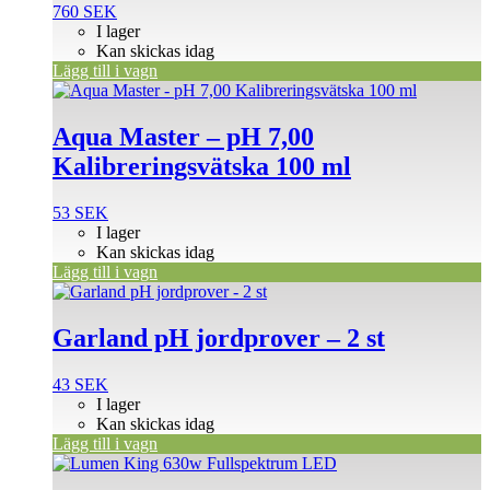
760
SEK
I lager
Kan skickas idag
Lägg till i vagn
Aqua Master – pH 7,00
Kalibreringsvätska 100 ml
53
SEK
I lager
Kan skickas idag
Lägg till i vagn
Garland pH jordprover – 2 st
43
SEK
I lager
Kan skickas idag
Lägg till i vagn