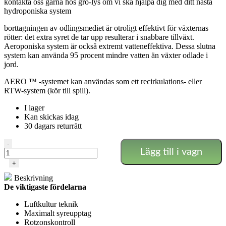
kontakta oss gärna hos gro-lys om vi ska hjälpa dig med ditt nästa
hydroponiska system
borttagningen av odlingsmediet är otroligt effektivt för växternas
rötter: det extra syret de tar upp resulterar i snabbare tillväxt.
Aeroponiska system är också extremt vatteneffektiva. Dessa slutna
system kan använda 95 procent mindre vatten än växter odlade i
jord.
AERO ™ -systemet kan användas som ett recirkulations- eller
RTW-system (kör till spill).
I lager
Kan skickas idag
30 dagars returrätt
Alien
-
Lägg till i vagn
-
Aero
+
48
Beskrivning
Kruka
De viktigaste fördelarna
30L
mängd
Luftkultur teknik
Maximalt syreupptag
Rotzonskontroll