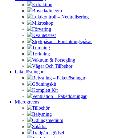
Extraktion
Boveda/Integra
Luktkontroll – Neutralisering
Mikroskop
Förvaring
Kvalitetstest
Strykpåsar – Förslutningspåsar
Trimning
Torkning
Vakuum & Försegling
Vågar Och Tillbehör
Paketlösningar
Belysning – Paketlösningar
Gödningskit
Komplett Kit
Ventilation – Paketlösningar
Microgreens
Tillbehör
Belysning
Odlingsmedium
Sålådor
Trädgårdsgödsel