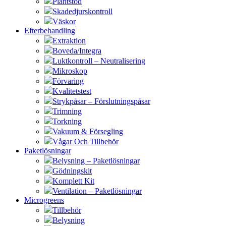
Plantstöd
Skadedjurskontroll
Väskor
Efterbehandling
Extraktion
Boveda/Integra
Luktkontroll – Neutralisering
Mikroskop
Förvaring
Kvalitetstest
Strykpåsar – Förslutningspåsar
Trimning
Torkning
Vakuum & Försegling
Vågar Och Tillbehör
Paketlösningar
Belysning – Paketlösningar
Gödningskit
Komplett Kit
Ventilation – Paketlösningar
Microgreens
Tillbehör
Belysning