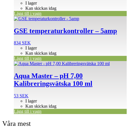
I lager
Kan skickas idag
Lägg till i vagn
GSE temperaturkontroller – 5amp
834
SEK
I lager
Kan skickas idag
Lägg till i vagn
Aqua Master – pH 7,00
Kalibreringsvätska 100 ml
53
SEK
I lager
Kan skickas idag
Lägg till i vagn
Våra mest