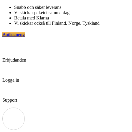
Hoppa
Snabb och säker leverans
till
Vi skickar paketet samma dag
innehåll
Betala med Klarna
Vi skickar också till Finland, Norge, Tyskland
Butiksmeny
Erbjudanden
Logga in
Support