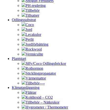
Shogun Fertilisers
PH-reglering
Tillbehör
Tillsatser
Odlingssubstrat
Coco
Jord
Lecakulor
Perlit
Jordförbättring
Rockwool
Vermiculite
Plantstart
Jiffy/Coco Odlingsbrickor
Rothormon
Sticklingpropagator
Värmemattor
Tillbehör—-
Klimatanläggning
Fläktar
Koldioxid – CO2
Tillbehör – Nätkrukor
Hygrometer / Thermometer