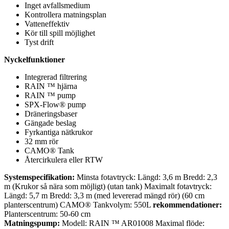
Inget avfallsmedium
Kontrollera matningsplan
Vatteneffektiv
Kör till spill möjlighet
Tyst drift
Nyckelfunktioner
Integrerad filtrering
RAIN ™ hjärna
RAIN ™ pump
SPX-Flow® pump
Dräneringsbaser
Gängade beslag
Fyrkantiga nätkrukor
32 mm rör
CAMO® Tank
Återcirkulera eller RTW
Systemspecifikation:
Minsta fotavtryck: Längd: 3,6 m Bredd: 2,3
m (Krukor så nära som möjligt) (utan tank) Maximalt fotavtryck:
Längd: 5,7 m Bredd: 3,3 m (med levererad mängd rör) (60 cm
planterscentrum) CAMO® Tankvolym: 550L
rekommendationer:
Planterscentrum: 50-60 cm
Matningspump:
Modell: RAIN ™ AR01008 Maximal flöde: