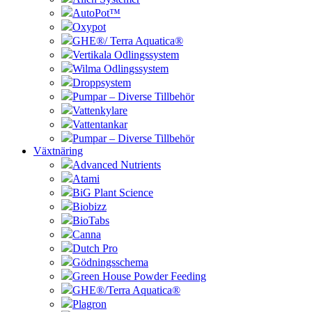
AutoPot™
Oxypot
GHE®/ Terra Aquatica®
Vertikala Odlingssystem
Wilma Odlingssystem
Droppsystem
Pumpar – Diverse Tillbehör
Vattenkylare
Vattentankar
Pumpar – Diverse Tillbehör
Växtnäring
Advanced Nutrients
Atami
BiG Plant Science
Biobizz
BioTabs
Canna
Dutch Pro
Gödningsschema
Green House Powder Feeding
GHE®/Terra Aquatica®
Plagron