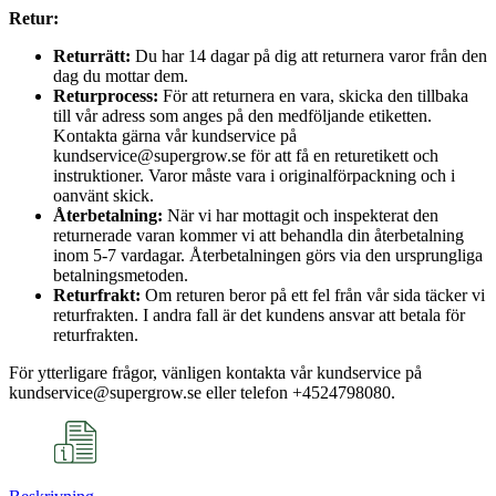
Retur:
Returrätt:
Du har 14 dagar på dig att returnera varor från den
dag du mottar dem.
Returprocess:
För att returnera en vara, skicka den tillbaka
till vår adress som anges på den medföljande etiketten.
Kontakta gärna vår kundservice på
kundservice@supergrow.se för att få en returetikett och
instruktioner. Varor måste vara i originalförpackning och i
oanvänt skick.
Återbetalning:
När vi har mottagit och inspekterat den
returnerade varan kommer vi att behandla din återbetalning
inom 5-7 vardagar. Återbetalningen görs via den ursprungliga
betalningsmetoden.
Returfrakt:
Om returen beror på ett fel från vår sida täcker vi
returfrakten. I andra fall är det kundens ansvar att betala för
returfrakten.
För ytterligare frågor, vänligen kontakta vår kundservice på
kundservice@supergrow.se eller telefon +4524798080.