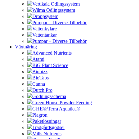
Vertikala Odlingssystem
Wilma Odlingssystem
Droppsystem
Pumpar – Diverse Tillbehör
Vattenkylare
Vattentankar
Pumpar – Diverse Tillbehör
Växtnäring
Advanced Nutrients
Atami
BiG Plant Science
Biobizz
BioTabs
Canna
Dutch Pro
Gödningsschema
Green House Powder Feeding
GHE®/Terra Aquatica®
Plagron
Paketlösningar
Trädgårdsgödsel
Mills Nutrients