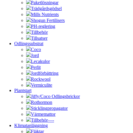
Paketlösningar
Trädgårdsgödsel
Mills Nutrients
Shogun Fertilisers
PH-reglering
Tillbehör
Tillsatser
Odlingssubstrat
Coco
Jord
Lecakulor
Perlit
Jordförbättring
Rockwool
Vermiculite
Plantstart
Jiffy/Coco Odlingsbrickor
Rothormon
Sticklingpropagator
Värmemattor
Tillbehör—-
Klimatanläggning
Fläktar