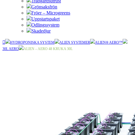
Trädgårdsutrust
Grönsaksfrön
Fröer – Microgreens
Uppstartspaket
Odlingssystem
Skadedjur
HYDROPONISKA SYSTEM
ALIEN SYSTEMER
ALIEN® AERO™
30L AERO
ALIEN – AERO 48 KRUKA 30L