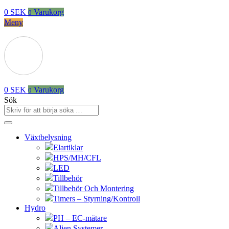
0
SEK
Varukorg
0
Meny
0
SEK
Varukorg
0
Sök
Växtbelysning
Elartiklar
HPS/MH/CFL
LED
Tillbehör
Tillbehör Och Montering
Timers – Styrning/Kontroll
Hydro
PH – EC-mätare
Alien Systemer