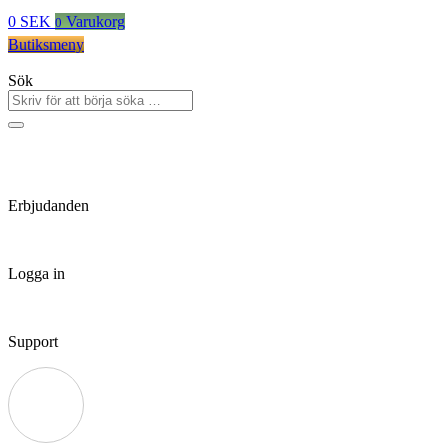
0
SEK
Varukorg
0
Butiksmeny
Sök
Erbjudanden
Logga in
Support