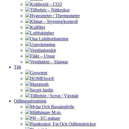
Koldioxid – CO2
Tillbehör – Nätkrukor
Hygrometer / Thermometer
Klimat – Styrning/kontroll
Kulfilter
Luftfuktighet
Ona Luktborttagning
Uppvärmning
Ventilationskit
Fläkt – Utsug
Ventilation – Slangar
Tält
Growtent
HOMEbox®
Mammoth
Secret Jardin
Tillbehör / Scrog / Växtnät
Odlingsutrustning
Mylar Och Bassängfolie
Måttbägare M.m.
PH – EC-mätare
Plastkrukor, Fat Och Odlingsbrickor