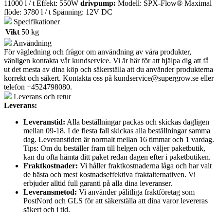
11000 l / t Effekt: 550W
drivpump:
Modell: SPX-Flow® Maximal
flöde: 3780 l / t Spänning: 12V DC
Specifikationer
Vikt
50 kg
Användning
För vägledning och frågor om användning av våra produkter,
vänligen kontakta vår kundservice. Vi är här för att hjälpa dig att få
ut det mesta av dina köp och säkerställa att du använder produkterna
korrekt och säkert. Kontakta oss på
kundservice@supergrow.se
eller
telefon +4524798080.
Leverans och retur
Leverans:
Leveranstid:
Alla beställningar packas och skickas dagligen
mellan 09-18. I de flesta fall skickas alla beställningar samma
dag. Leveranstiden är normalt mellan 16 timmar och 1 vardag.
Tips: Om du beställer fram till helgen och väljer paketbutik,
kan du ofta hämta ditt paket redan dagen efter i paketbutiken.
Fraktkostnader:
Vi håller fraktkostnaderna låga och har valt
de bästa och mest kostnadseffektiva fraktalternativen. Vi
erbjuder alltid full garanti på alla dina leveranser.
Leveransmetod:
Vi använder pålitliga fraktföretag som
PostNord och GLS för att säkerställa att dina varor levereras
säkert och i tid.