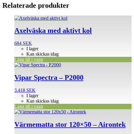
Relaterade produkter
Axelväska med aktivt kol
684
SEK
I lager
Kan skickas idag
Lägg till i vagn
Vipar Spectra – P2000
3.418
SEK
I lager
Kan skickas idag
Lägg till i vagn
Värmematta stor 120×50 – Airontek