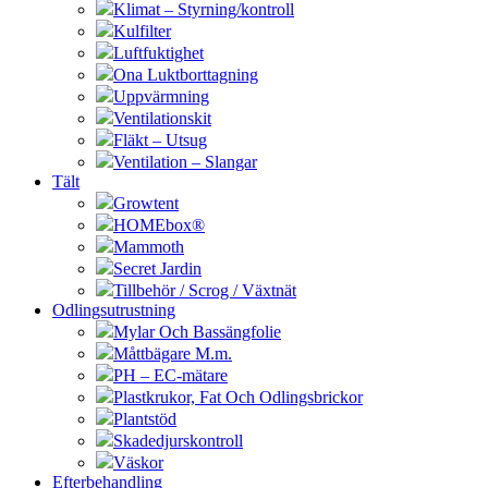
Klimat – Styrning/kontroll
Kulfilter
Luftfuktighet
Ona Luktborttagning
Uppvärmning
Ventilationskit
Fläkt – Utsug
Ventilation – Slangar
Tält
Growtent
HOMEbox®
Mammoth
Secret Jardin
Tillbehör / Scrog / Växtnät
Odlingsutrustning
Mylar Och Bassängfolie
Måttbägare M.m.
PH – EC-mätare
Plastkrukor, Fat Och Odlingsbrickor
Plantstöd
Skadedjurskontroll
Väskor
Efterbehandling