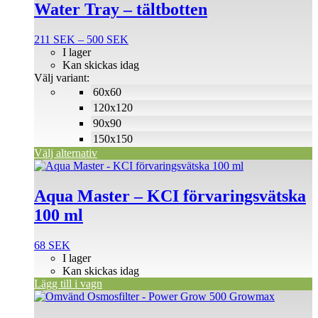
produkten
Water Tray – tältbotten
har
flera
Prisintervall:
211
SEK
–
500
SEK
varianter.
211 SEK
I lager
De
till
Kan skickas idag
olika
500 SEK
Välj variant:
alternativen
60x60
kan
väljas
120x120
på
90x90
produktsidan
150x150
Välj alternativ
Aqua Master – KCI förvaringsvätska
100 ml
68
SEK
I lager
Kan skickas idag
Lägg till i vagn