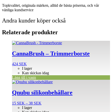
Topkvalitet, originala märken, alltid de bästa priserna, och vår
vänliga kundservice
Andra kunder köper också
Relaterade produkter
CannaBrush – Trimmerborste
424
SEK
I lager
Kan skickas idag
Lägg till i vagn
Den
här
produkten
Qnubu silikonbehållare
har
flera
Prisintervall:
15
SEK
–
38
SEK
varianter.
15 SEK
I lager
De
till