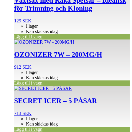
Växtsax med Raka Spetsar – Idealisk
för Trimning och Kloning
129
SEK
I lager
Kan skickas idag
Lägg till i vagn
OZONIZER 7W – 200MG/H
912
SEK
I lager
Kan skickas idag
Lägg till i vagn
SECRET ICER – 5 PÅSAR
713
SEK
I lager
Kan skickas idag
Lägg till i vagn