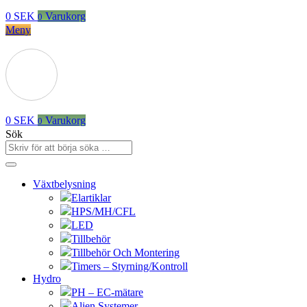
0
SEK
Varukorg
0
Meny
0
SEK
Varukorg
0
Sök
Växtbelysning
Elartiklar
HPS/MH/CFL
LED
Tillbehör
Tillbehör Och Montering
Timers – Styrning/Kontroll
Hydro
PH – EC-mätare
Alien Systemer