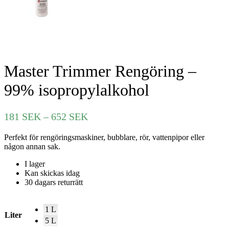
Master Trimmer Rengöring –
99% isopropylalkohol
Prisintervall:
181
SEK
–
652
SEK
181 SEK
Perfekt för rengöringsmaskiner, bubblare, rör, vattenpipor eller
till
någon annan sak.
652 SEK
I lager
Kan skickas idag
30 dagars returrätt
1 L
Liter
5 L