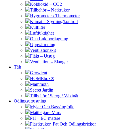
Koldioxid – CO2
Tillbehör – Nätkrukor
Hygrometer / Thermometer
Klimat – Styrning/kontroll
Kulfilter
Luftfuktighet
Ona Luktborttagning
Uppvärmning
Ventilationskit
Fläkt – Utsug
Ventilation – Slangar
Tält
Growtent
HOMEbox®
Mammoth
Secret Jardin
Tillbehör / Scrog / Växtnät
Odlingsutrustning
Mylar Och Bassängfolie
Måttbägare M.m.
PH – EC-mätare
Plastkrukor, Fat Och Odlingsbrickor