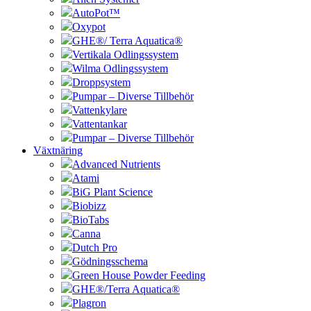
AutoPot™
Oxypot
GHE®/ Terra Aquatica®
Vertikala Odlingssystem
Wilma Odlingssystem
Droppsystem
Pumpar – Diverse Tillbehör
Vattenkylare
Vattentankar
Pumpar – Diverse Tillbehör
Växtnäring
Advanced Nutrients
Atami
BiG Plant Science
Biobizz
BioTabs
Canna
Dutch Pro
Gödningsschema
Green House Powder Feeding
GHE®/Terra Aquatica®
Plagron