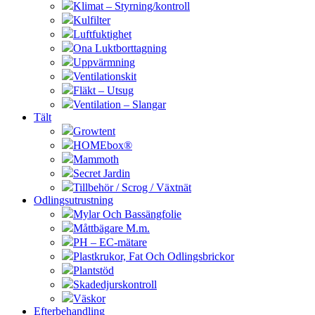
Klimat – Styrning/kontroll
Kulfilter
Luftfuktighet
Ona Luktborttagning
Uppvärmning
Ventilationskit
Fläkt – Utsug
Ventilation – Slangar
Tält
Growtent
HOMEbox®
Mammoth
Secret Jardin
Tillbehör / Scrog / Växtnät
Odlingsutrustning
Mylar Och Bassängfolie
Måttbägare M.m.
PH – EC-mätare
Plastkrukor, Fat Och Odlingsbrickor
Plantstöd
Skadedjurskontroll
Väskor
Efterbehandling