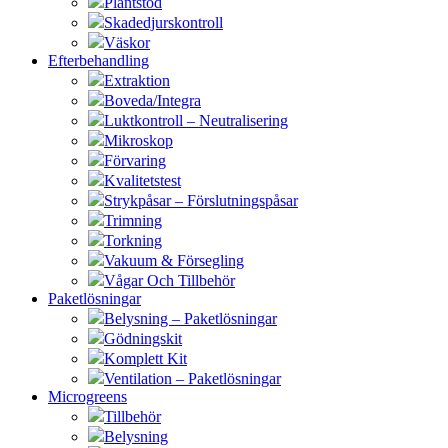
Plantstöd
Skadedjurskontroll
Väskor
Efterbehandling
Extraktion
Boveda/Integra
Luktkontroll – Neutralisering
Mikroskop
Förvaring
Kvalitetstest
Strykpåsar – Förslutningspåsar
Trimning
Torkning
Vakuum & Försegling
Vågar Och Tillbehör
Paketlösningar
Belysning – Paketlösningar
Gödningskit
Komplett Kit
Ventilation – Paketlösningar
Microgreens
Tillbehör
Belysning