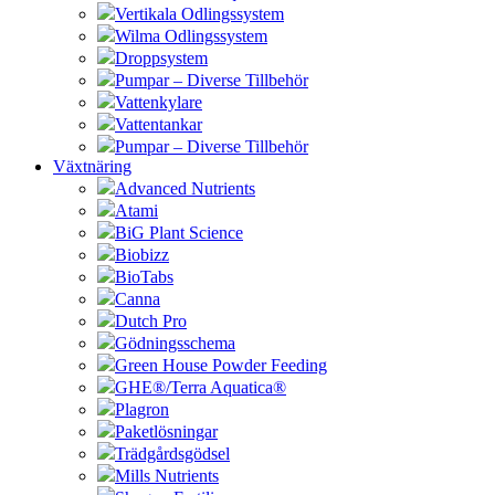
Vertikala Odlingssystem
Wilma Odlingssystem
Droppsystem
Pumpar – Diverse Tillbehör
Vattenkylare
Vattentankar
Pumpar – Diverse Tillbehör
Växtnäring
Advanced Nutrients
Atami
BiG Plant Science
Biobizz
BioTabs
Canna
Dutch Pro
Gödningsschema
Green House Powder Feeding
GHE®/Terra Aquatica®
Plagron
Paketlösningar
Trädgårdsgödsel
Mills Nutrients