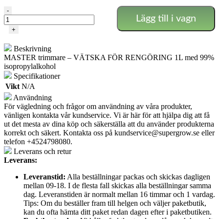
Master
-
Lägg till i vagn
Trimmer
Rengöring
+
-
99%
Beskrivning
isopropylalkohol
MASTER trimmare – VÄTSKA FÖR RENGÖRING 1L med 99%
mängd
isopropylalkohol
Specifikationer
Vikt
N/A
Användning
För vägledning och frågor om användning av våra produkter,
vänligen kontakta vår kundservice. Vi är här för att hjälpa dig att få
ut det mesta av dina köp och säkerställa att du använder produkterna
korrekt och säkert. Kontakta oss på
kundservice@supergrow.se
eller
telefon +4524798080.
Leverans och retur
Leverans:
Leveranstid:
Alla beställningar packas och skickas dagligen
mellan 09-18. I de flesta fall skickas alla beställningar samma
dag. Leveranstiden är normalt mellan 16 timmar och 1 vardag.
Tips: Om du beställer fram till helgen och väljer paketbutik,
kan du ofta hämta ditt paket redan dagen efter i paketbutiken.