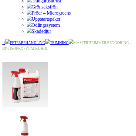
Trädgårdsutrust
Grönsaksfrön
Fröer – Microgreens
Uppstartspaket
Odlingssystem
Skadedjur
EFTERBEHANDLING
TRIMNING
MASTER TRIMMER RENGÖRING –
99% ISOPROPYLALKOHOL