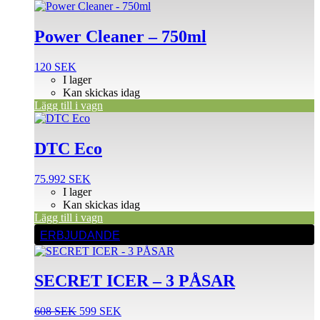
Power Cleaner – 750ml
120
SEK
I lager
Kan skickas idag
Lägg till i vagn
DTC Eco
75.992
SEK
I lager
Kan skickas idag
Lägg till i vagn
ERBJUDANDE
SECRET ICER – 3 PÅSAR
Det
Det
608
SEK
599
SEK