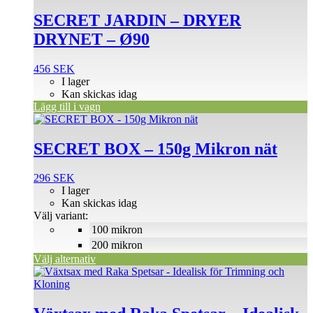
SECRET JARDIN – DRYER
DRYNET – Ø90
456
SEK
I lager
Kan skickas idag
Lägg till i vagn
Den
här
produkten
SECRET BOX – 150g Mikron nät
har
flera
296
SEK
varianter.
I lager
De
Kan skickas idag
olika
Välj variant:
alternativen
100 mikron
kan
väljas
200 mikron
på
Välj alternativ
produktsidan