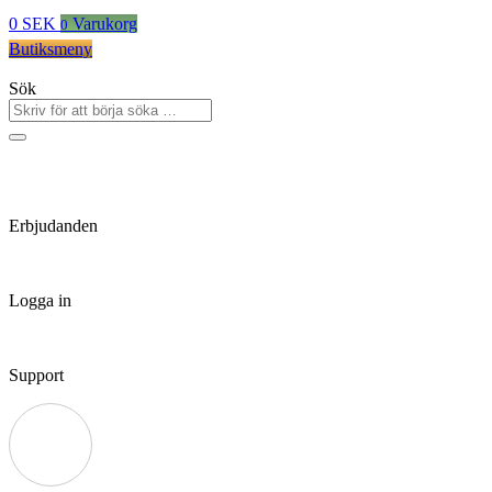
0
SEK
Varukorg
0
Butiksmeny
Sök
Erbjudanden
Logga in
Support