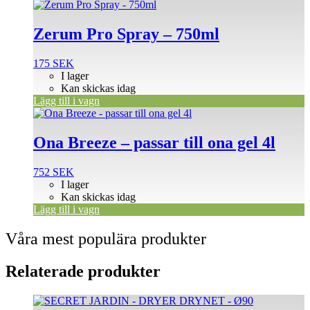
Zerum Pro Spray – 750ml
175
SEK
I lager
Kan skickas idag
Lägg till i vagn
Ona Breeze – passar till ona gel 4l
752
SEK
I lager
Kan skickas idag
Lägg till i vagn
Våra mest populära produkter
Relaterade produkter