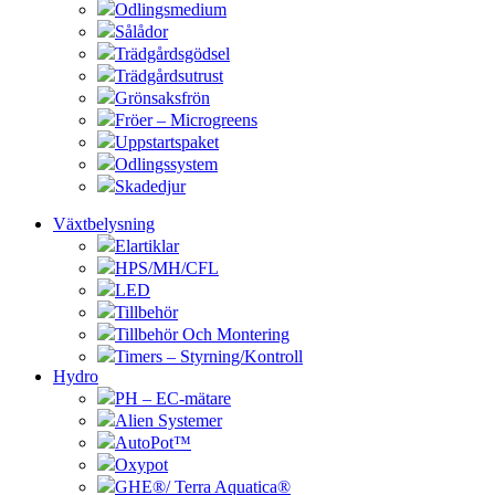
Odlingsmedium
Sålådor
Trädgårdsgödsel
Trädgårdsutrust
Grönsaksfrön
Fröer – Microgreens
Uppstartspaket
Odlingssystem
Skadedjur
Växtbelysning
Elartiklar
HPS/MH/CFL
LED
Tillbehör
Tillbehör Och Montering
Timers – Styrning/Kontroll
Hydro
PH – EC-mätare
Alien Systemer
AutoPot™
Oxypot
GHE®/ Terra Aquatica®