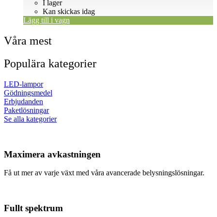
ursprungliga
nuvarande
I lager
priset
priset
Kan skickas idag
var:
är:
Lägg till i vagn
608 SEK.
599 SEK.
Våra mest
Populära kategorier
LED-lampor
Gödningsmedel
Erbjudanden
Paketlösningar
Se alla kategorier
Maximera avkastningen
Få ut mer av varje växt med våra avancerade belysningslösningar.
Fullt spektrum