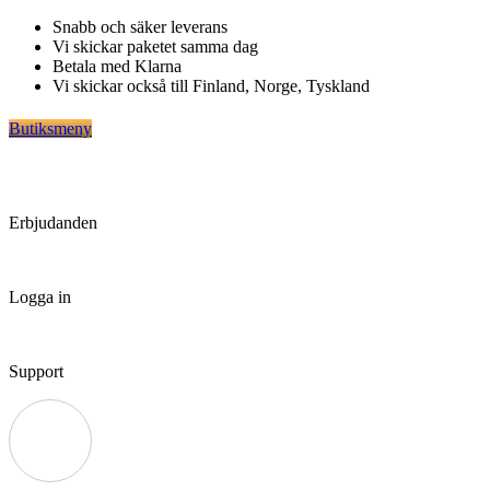
Hoppa
Snabb och säker leverans
till
Vi skickar paketet samma dag
innehåll
Betala med Klarna
Vi skickar också till Finland, Norge, Tyskland
Butiksmeny
Erbjudanden
Logga in
Support