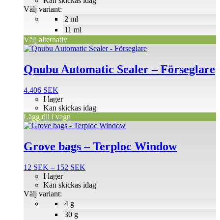
Kan skickas idag
olika
38 SEK
Välj variant:
alternativen
2 ml
kan
väljas
11 ml
på
Välj alternativ
produktsidan
Qnubu Automatic Sealer – Förseglare
4.406
SEK
I lager
Kan skickas idag
Lägg till i vagn
Den
här
produkten
Grove bags – Terploc Window
har
flera
Prisintervall:
12
SEK
–
152
SEK
varianter.
12 SEK
I lager
De
till
Kan skickas idag
olika
152 SEK
Välj variant:
alternativen
4 g
kan
väljas
30 g