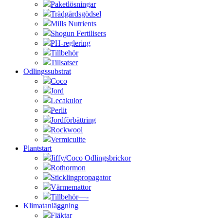
Paketlösningar
Trädgårdsgödsel
Mills Nutrients
Shogun Fertilisers
PH-reglering
Tillbehör
Tillsatser
Odlingssubstrat
Coco
Jord
Lecakulor
Perlit
Jordförbättring
Rockwool
Vermiculite
Plantstart
Jiffy/Coco Odlingsbrickor
Rothormon
Sticklingpropagator
Värmemattor
Tillbehör—-
Klimatanläggning
Fläktar