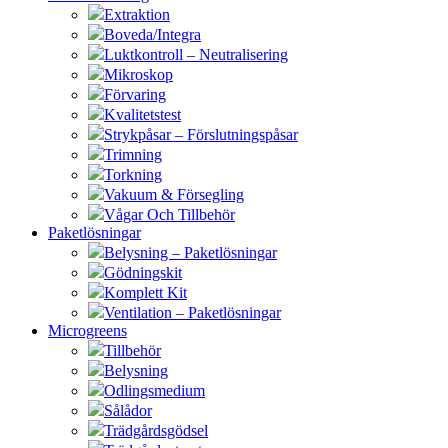
Extraktion
Boveda/Integra
Luktkontroll – Neutralisering
Mikroskop
Förvaring
Kvalitetstest
Strykpåsar – Förslutningspåsar
Trimning
Torkning
Vakuum & Försegling
Vågar Och Tillbehör
Paketlösningar
Belysning – Paketlösningar
Gödningskit
Komplett Kit
Ventilation – Paketlösningar
Microgreens
Tillbehör
Belysning
Odlingsmedium
Sålådor
Trädgårdsgödsel