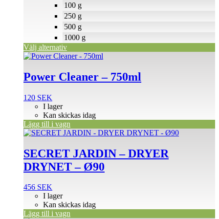
på
100 g
produktsidan
250 g
500 g
1000 g
Välj alternativ
Power Cleaner – 750ml
120
SEK
I lager
Kan skickas idag
Lägg till i vagn
SECRET JARDIN – DRYER
DRYNET – Ø90
456
SEK
I lager
Kan skickas idag
Lägg till i vagn