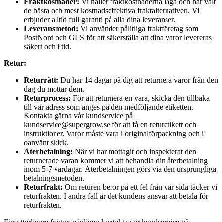
Fraktkostnader:
Vi håller fraktkostnaderna låga och har valt
de bästa och mest kostnadseffektiva fraktalternativen. Vi
erbjuder alltid full garanti på alla dina leveranser.
Leveransmetod:
Vi använder pålitliga fraktföretag som
PostNord och GLS för att säkerställa att dina varor levereras
säkert och i tid.
Retur:
Returrätt:
Du har 14 dagar på dig att returnera varor från den
dag du mottar dem.
Returprocess:
För att returnera en vara, skicka den tillbaka
till vår adress som anges på den medföljande etiketten.
Kontakta gärna vår kundservice på
kundservice@supergrow.se för att få en returetikett och
instruktioner. Varor måste vara i originalförpackning och i
oanvänt skick.
Återbetalning:
När vi har mottagit och inspekterat den
returnerade varan kommer vi att behandla din återbetalning
inom 5-7 vardagar. Återbetalningen görs via den ursprungliga
betalningsmetoden.
Returfrakt:
Om returen beror på ett fel från vår sida täcker vi
returfrakten. I andra fall är det kundens ansvar att betala för
returfrakten.
För ytterligare frågor, vänligen kontakta vår kundservice på