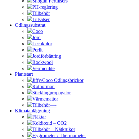
Shogun Fertilisers
PH-reglering
Tillbehör
Tillsatser
Odlingssubstrat
Coco
Jord
Lecakulor
Perlit
Jordförbättring
Rockwool
Vermiculite
Plantstart
Jiffy/Coco Odlingsbrickor
Rothormon
Sticklingpropagator
Värmemattor
Tillbehör—-
Klimatanläggning
Fläktar
Koldioxid – CO2
Tillbehör – Nätkrukor
Hygrometer / Thermometer